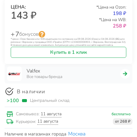
ЦЕНА:
*Цена на Ozon:
143 ₽
198 ₽
*Цена на WB:
258 ₽
+ 7
бонусов
*Цена с Озон банком или WB кошельком по состоянию на 09.08.2026 (Озон) и 04.08.2026 (ВБ) для
региона г. Воронеж у продавца ООО «Прайм» (ОГРН 1233600006903, г. Воронеж, Волгоградская 32).
В течение дня цена может изменяться. Актуальную цену уточняйте на сайте маркетплейса.
Купить в 1 клик
Valfex
Все товары бренда
В наличии
>100
Центральный склад
11 августа
Самовывоз:
бесплатно
11 августа
Курьером:
от 268 ₽
Москва
Наличие в магазинах города