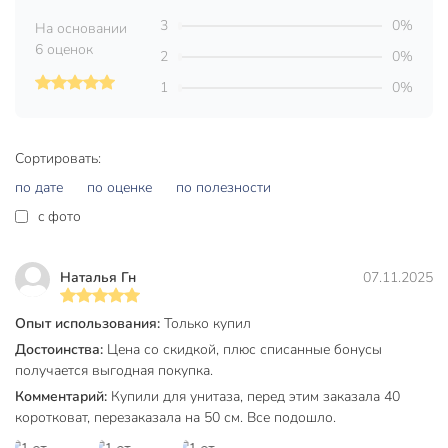
100 °C
°C
3
0%
На основании
6 оценок
Максимальное рабочее давление,
2
0%
20 атм
атм
1
0%
Бренд
Valfex
Страна производства
Китай
Сортировать:
Угловая
прямые
по дате
по оценке
по полезности
c фото
Диаметр подключения
1/2"
нержавеющая
Наталья Гн
07.11.2025
Материал
сталь
латунь
Опыт использования:
Только купил
Способ подсоединения
г-г
Достоинства:
Цена со скидкой, плюс списанные бонусы
получается выгодная покупка.
с накидной гайкой
Комментарий:
Купили для унитаза, перед этим заказала 40
для горячей воды
коротковат, перезаказала на 50 см. Все подошло.
для холодной
Особенности
воды