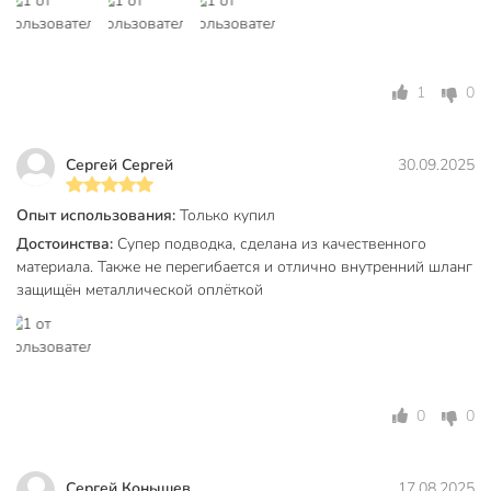
для смесителя
для унитаза
Покупка оптом
оптом
1
0
Артикул производителя
S/S 50сm В-В
Вес в упаковке
90 г
Сергей Сергей
30.09.2025
Габариты упаковки
2 x 2 x 50 см
Опыт использования:
Только купил
Достоинства:
Супер подводка, сделана из качественного
материала. Также не перегибается и отлично внутренний шланг
защищён металлической оплёткой
0
0
Сергей Конышев
17.08.2025