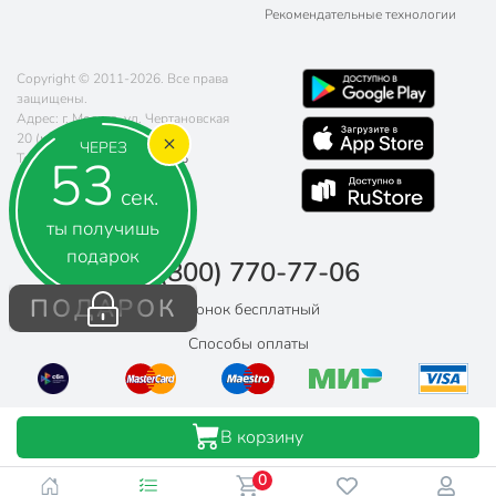
Рекомендательные технологии
Copyright © 2011-2026. Все права
защищены.
Адрес: г. Москва, ул. Чертановская
20 (метро Южная)
ЧЕРЕЗ
52
Телефон:
8 (800) 770-77-06
Почта:
sales@poryadok.ru
сек.
ты получишь
подарок
8 (800) 770-77-06
ПОДАРОК
Звонок бесплатный
Способы оплаты
В корзину
0