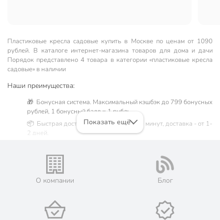
Пластиковые кресла садовые купить в Москве по ценам от 1090
рублей. В каталоге интернет-магазина товаров для дома и дачи
Порядок представлено 4 товара в категории «пластиковые кресла
садовые» в наличии
Наши преимущества:
🎁 Бонусная система. Максимальный кэшбэк до 799 бонусных
рублей, 1 бонусный балл = 1 рубль.
Показать ещё
📦 Быстрая доставка. Самовывоз от 60 минут, доставка - от 1-
2 дней.
🛒 Бесплатный самовывоз из магазинов города Москва.
Жители Московской области могут сделать заказ и оплатить
его онлайн на официальном сайте сети магазинов Порядок.
💳 Оплата: онлайн на сайте интернет-гипермаркета или
О компании
Блог
наличными при получении.
🛍 Скидки, акции, распродажи каждый день!
📜 Только оригинальная продукция. Интернет-гипермаркет