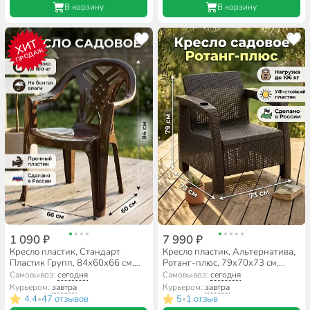
В корзину
В корзину
ХИТ
ПРОДАЖ
1 090 ₽
7 990 ₽
Кресло пластик, Стандарт
Кресло пластик, Альтернатива,
Пластик Групп, 84х60х66 см,
Ротанг-плюс, 79х70х73 см,
шоколадное, 100 кг
мокко, 106 кг, М8839
Самовывоз:
сегодня
Самовывоз:
сегодня
Курьером:
завтра
Курьером:
завтра
4.4
47 отзывов
5
1 отзыв
•
•