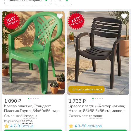
ХИТ
ХИТ
ПРОДАЖ
ПРОДАЖ
Только самовывоз
1 090 ₽
1 733 ₽
Кресло пластик, Стандарт
Кресло пластик, Альтернатива,
Пластик Групп, 84х60х66 см,
Атлант, 83х58.5х56 см, мокко,
зеленое, 100 кг
106 кг, М8943
Самовывоз:
сегодня
Самовывоз:
сегодня
Курьером:
завтра
4.7
91 отзыв
4.9
50 отзывов
•
•