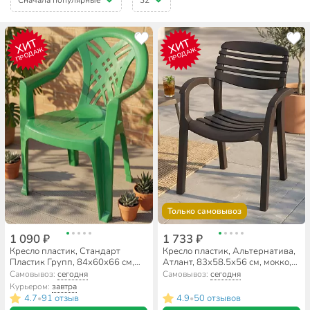
ХИТ
ХИТ
ПРОДАЖ
ПРОДАЖ
Только самовывоз
1 090 ₽
1 733 ₽
Кресло пластик, Стандарт
Кресло пластик, Альтернатива,
Пластик Групп, 84х60х66 см,
Атлант, 83х58.5х56 см, мокко,
зеленое, 100 кг
106 кг, М8943
Самовывоз:
сегодня
Самовывоз:
сегодня
Курьером:
завтра
4.7
91 отзыв
4.9
50 отзывов
•
•