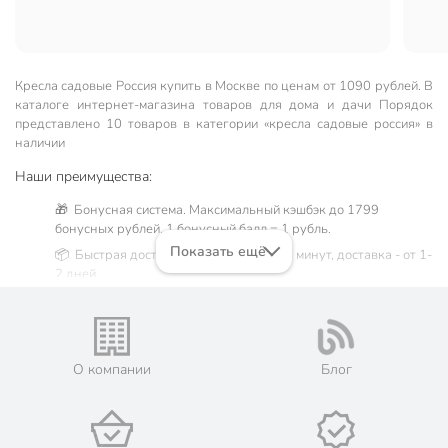
Кресла садовые Россия купить в Москве по ценам от 1090 рублей. В
каталоге интернет-магазина товаров для дома и дачи Порядок
представлено 10 товаров в категории «кресла садовые россия» в
наличии
Наши преимущества:
🎁 Бонусная система. Максимальный кэшбэк до 1799
бонусных рублей, 1 бонусный балл = 1 рубль.
Показать ещё
📦 Быстрая доставка. Самовывоз от 60 минут, доставка - от 1-
2 дней.
🛒 Бесплатный самовывоз из магазинов города Москва.
Жители Московской области могут сделать заказ и оплатить
его онлайн на официальном сайте сети магазинов Порядок.
💳 Оплата: онлайн на сайте интернет-гипермаркета или
О компании
Блог
наличными при получении.
🛍 Скидки, акции, распродажи каждый день!
📜 Только оригинальная продукция. Интернет-гипермаркет