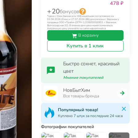
478 ₽
+ 20
бонусов
*Цена с Озон банком или WB кошельком по состоянию на
03.08.2026 (Озон) и 27.07.2026 (ВБ) для региона г. Воронеж у
продавца ООО «Прайм» (ОГРН 1233600006903, г. Воронеж,
Волгоградская 32). В течение дня цена может изменяться.
Актуальную цену уточняйте на сайте маркетплейса.
В корзину
Купить в 1 клик
Быстро сохнет, красивый
цвет
Мнение покупателей
НовБытХим
Все товары бренда
Популярный товар!
Куплено 7 штук за последние 24 часа
Фотографии покупателей