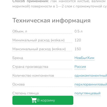
Способ применения:
Лак наносится кистью, валико
морилкой) поверхности в 1—2 слоя с промежуточной су
Техническая информация
Объем, л
0.5 л
Минимальный расход (мл/кв.м)
120
Максимальный расход (мл/кв.м)
150
Бренд
НовБытХим
Страна производства
Россия
Количество компонентов
однокомпонентны
Основа
перхлорвиниловы
Степень глянца
полуглянцевый
В корзину