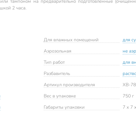
м или тампоном на предварительно подготовленные (очищен
шкой 2 часа.
Для влажных помещений
для с
Аэрозольная
не аэ
Тип работ
для в
Разбавитель
раств
Артикул производителя
ХВ-7
й
Вес в упаковке
750 г
й
Габариты упаковки
7 x 7 