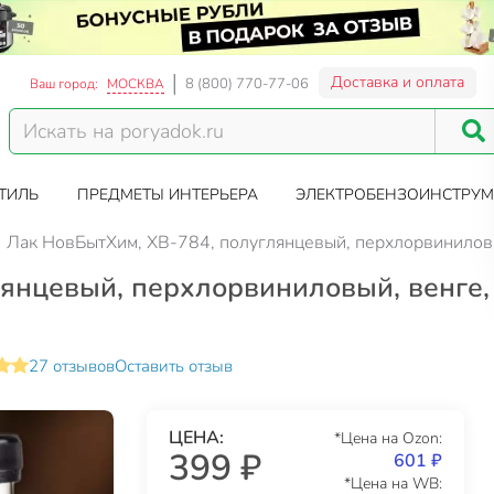
Доставка и оплата
8 (800) 770-77-06
Ваш город:
МОСКВА
ТИЛЬ
ПРЕДМЕТЫ ИНТЕРЬЕРА
ЭЛЕКТРОБЕНЗОИНСТРУМ
Лак НовБытХим, ХВ-784, полуглянцевый, перхлорвиниловый
янцевый, перхлорвиниловый, венге,
27 отзывов
Оставить отзыв
ЦЕНА:
*Цена на Ozon:
399 ₽
601 ₽
*Цена на WB: