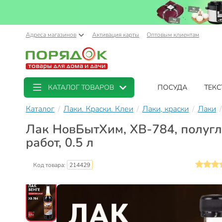
Адреса магазинов
Активация карты
Оптовым клиентам
КАТАЛОГ ТОВАРОВ
ПОСУДА
ТЕКС
Каталог
Лаки. Краски. Клеи
Лаки, краски
Лаки
Лак НовБытХим, ХВ-784, полугл
работ, 0.5 л
Код товара:
214429