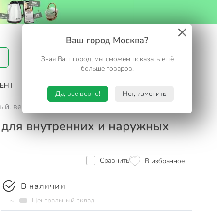
Вход / Регистрация
Ваш город Москва?
Зная Ваш город, мы сможем показать ещё
Избранное
Корзина
больше товаров.
ЕНТ
САД И ОГОРОД
ТУРИЗМ. ОТДЫХ НА ДАЧЕ
Да, все верно!
Нет, изменить
, венге, для внутренних и наружных работ, 0.5 л
 для внутренних и наружных
Сравнить
В избранное
В наличии
~
Центральный склад