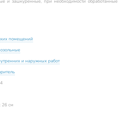
ные и зашкуренные, при необходимости обработанные
ухих помещений
розольные
нутренних и наружных работ
оритель
84
x 26 см