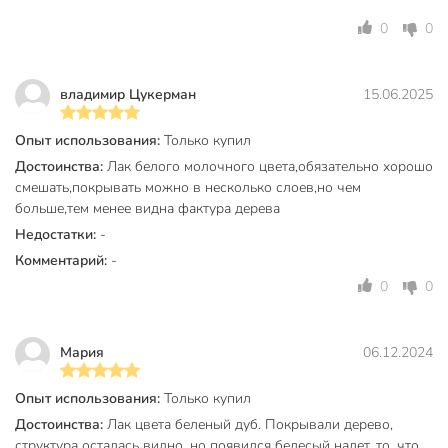
Разбавитель
растворитель
0
0
Артикул производителя
ХВ-784
владимир Цукерман
15.06.2025
Вес в упаковке
712 г
Габариты упаковки
6 x 6 x 27 см
Опыт использования:
Только купил
Достоинства:
Лак белого молочного цвета,обязательно хорошо
смешать,покрывать можно в несколько слоев,но чем
больше,тем менее видна фактура дерева
Недостатки:
-
Комментарий:
-
0
0
Мария
06.12.2024
Опыт использования:
Только купил
Достоинства:
Лак цвета беленый дуб. Покрывали дерево,
структура осталась видно, но появился белесый налет, то, что