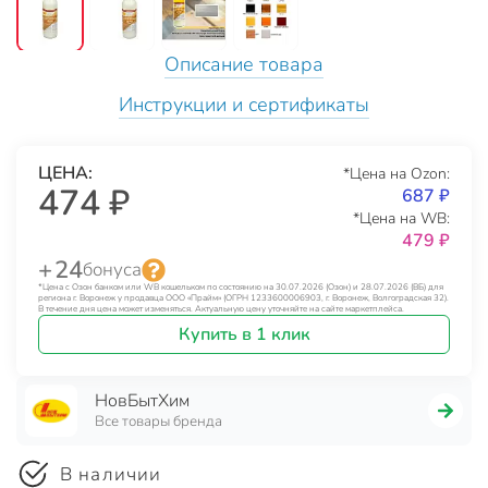
Описание товара
Инструкции и сертификаты
ЦЕНА:
*Цена на Ozon:
474 ₽
687 ₽
*Цена на WB:
479 ₽
+ 24
бонуса
*Цена с Озон банком или WB кошельком по состоянию на 30.07.2026 (Озон) и 28.07.2026 (ВБ) для
региона г. Воронеж у продавца ООО «Прайм» (ОГРН 1233600006903, г. Воронеж, Волгоградская 32).
В течение дня цена может изменяться. Актуальную цену уточняйте на сайте маркетплейса.
Купить в 1 клик
НовБытХим
Все товары бренда
В наличии