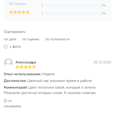
56 оценок
2
2%
Объем, л
0.5 л
1
2%
Минимальный расход (мл/кв.м)
120
Максимальный расход (мл/кв.м)
150
Сортировать:
Бренд
НовБытХим
по дате
по оценке
по полезности
Страна производства
Россия
c фото
Количество компонентов
однокомпонентный
Александра
28.10.2025
Основа
перхлорвиниловый
Степень глянца
полуглянцевый
Опыт использования:
Неделя
Достоинства:
Цветной лак экономит время в работе.
для сухих
Для влажных помещений
помещений
Комментарий:
Цвет получили такой, который и хотели.
Результат достигнут вторым слоем. К покупке советую.
Аэрозольная
не аэрозольные
для внутренних и
Тип работ
наружных работ