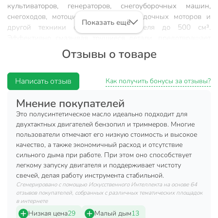
культиваторов, генераторов, снегоуборочных машин,
снегоходов, мотоциклов, скутеров, лодочных моторов и
Показать ещё
другой техники с объемом двигателя до 500 см³.
Эффективно смазывая трущиеся детали, предотвращает
залипание колец. Противоизносные свойства продлевают
Отзывы о товаре
ресурс работы двигателя, образуя надежную защитную
пленку. Предотвращает от образования отложений,
защищает от загрязнения свечей, поверхностного
Написать отзыв
Как получить бонусы за отзывы?
зажигания, износа, коррозии, забивания выхлопного
Мнение покупателей
коллектора и пригорания поршневых колец.
Это полусинтетическое масло идеально подходит для
Характеристики:
двухтактных двигателей бензопил и триммеров. Многие
пользователи отмечают его низкую стоимость и высокое
Упаковка: бутылка;
качество, а также экономичный расход и отсутствие
Объем: 1 л;
сильного дыма при работе. При этом оно способствует
легкому запуску двигателя и поддерживает чистоту
Вид: полусинтетическое;
свечей, делая работу инструмента стабильной.
Тип двигателя: двухтактный.
Сгенерировано с помощью Искусственного Интеллекта на основе 64
отзывов покупателей, собранных с различных тематических площадок
Техническая информация
в интернете
Низкая цена
29
Малый дым
13
Объем, л
1 л