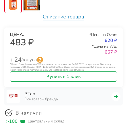
Описание товара
ЦЕНА:
*Цена на Ozon:
483 ₽
620 ₽
*Цена на WB:
667 ₽
+ 24
бонуса
*Цена с Озон банком или WB кошельком по состоянию на 04.08.2026 для региона г. Воронеж у
продавца ООО «Прайм» (ОГРН 1233600006903, г. Воронеж, Волгоградская 32). В течение дня цена
может изменяться. Актуальную цену уточняйте на сайте маркетплейса.
Купить в 1 клик
3Ton
Все товары бренда
В наличии
>100
Центральный склад