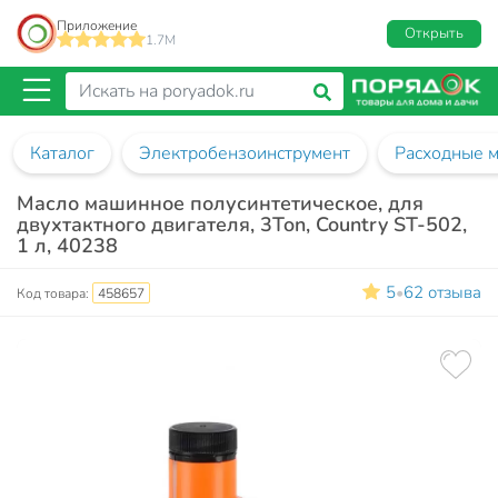
Приложение
Открыть
1.7M
Каталог
Электробензоинструмент
Расходные м
Масло машинное полусинтетическое, для
двухтактного двигателя, 3Ton, Country ST-502,
1 л, 40238
5
62 отзыва
•
Код товара:
458657