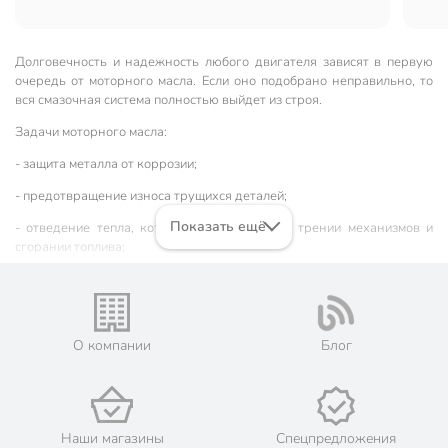
Долговечность и надежность любого двигателя зависят в первую
очередь от моторного масла. Если оно подобрано неправильно, то
вся смазочная система полностью выйдет из строя.
Задачи моторного масла:
- защита металла от коррозии;
- предотвращение износа трущихся деталей;
Показать ещё
- отведение тепла, которое образуется при трении механизмов и
сгорании топлива;
- продление срока службы двигателя и др.
Виды смазочных жидкостей
Минеральные
. Основа получается при переработке нефти.
О компании
Блог
Обычно масло минеральное используется при небольшой
нагрузке на двигатель и в отечественных автомобилях.
Стоимость таких смазок невысокая.
Синтетические
. Изготавливаются из синтезированных
Наши магазины
Спецпредложения
органических соединений. Сохраняют свойства при высокой