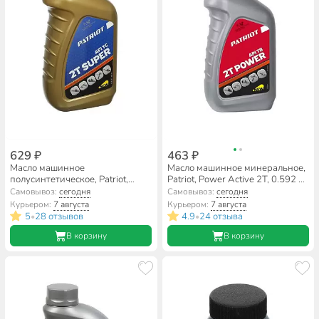
629 ₽
463 ₽
Масло машинное
Масло машинное минеральное,
полусинтетическое, Patriot,
Patriot, Power Active 2T, 0.592 л,
Power Super Active 2T, 0.946 л,
850030628
Самовывоз:
сегодня
Самовывоз:
сегодня
850030596
Курьером:
7 августа
Курьером:
7 августа
5
28 отзывов
4.9
24 отзыва
•
•
В корзину
В корзину