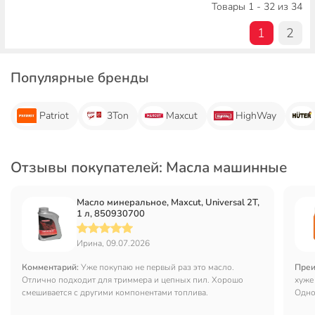
Товары 1 - 32 из 34
1
2
Популярные бренды
Patriot
3Ton
Maxcut
HighWay
Отзывы покупателей: Масла машинные
Масло минеральное, Maxcut, Universal 2T,
1 л, 850930700
Ирина, 09.07.2026
Комментарий:
Уже покупаю не первый раз это масло.
Преи
Отлично подходит для триммера и цепных пил. Хорошо
хуже
смешивается с другими компонентами топлива.
Одно