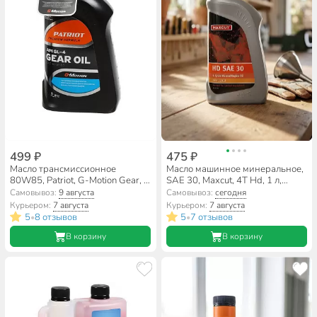
499 ₽
475 ₽
Масло трансмиссионное
Масло машинное минеральное,
80W85, Patriot, G-Motion Gear, 1
SAE 30, Maxcut, 4T Hd, 1 л,
л, 850030500
850930705
Самовывоз:
9 августа
Самовывоз:
сегодня
Курьером:
7 августа
Курьером:
7 августа
5
8 отзывов
5
7 отзывов
•
•
В корзину
В корзину