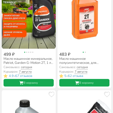
499 ₽
483 ₽
Масло машинное минеральное,
Масло машинное
Patriot, Garden G-Motion 2T, 1 л,
полусинтетическое, для
850030300
двухтактного двигателя, 3Ton,
Самовывоз:
сегодня
Самовывоз:
сегодня
Country ST-502, 1 л, 40238
Курьером:
7 августа
Курьером:
7 августа
4.9
67 отзывов
5
62 отзыва
•
•
В корзину
В корзину