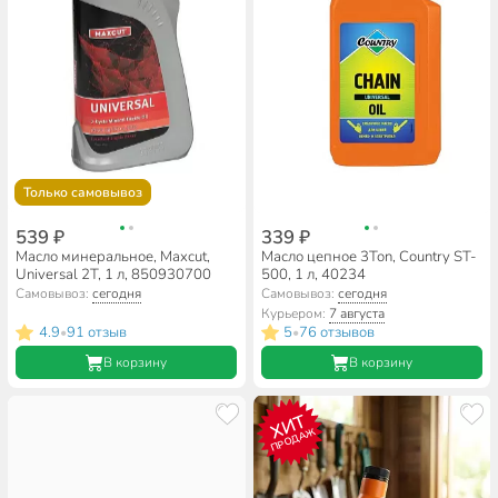
Только самовывоз
539 ₽
339 ₽
Масло минеральное, Maxcut,
Масло цепное 3Ton, Country ST-
Universal 2T, 1 л, 850930700
500, 1 л, 40234
Самовывоз:
сегодня
Самовывоз:
сегодня
Курьером:
7 августа
4.9
91 отзыв
5
76 отзывов
•
•
В корзину
В корзину
ХИТ
ПРОДАЖ