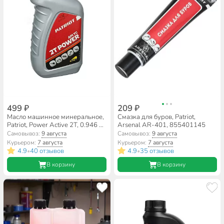
499 ₽
209 ₽
Масло машинное минеральное,
Смазка для буров, Patriot,
Patriot, Power Active 2T, 0.946 л,
Arsenal AR-401, 855401145
850030597
Самовывоз:
9 августа
Самовывоз:
9 августа
Курьером:
7 августа
Курьером:
7 августа
4.9
40 отзывов
4.9
35 отзывов
•
•
В корзину
В корзину