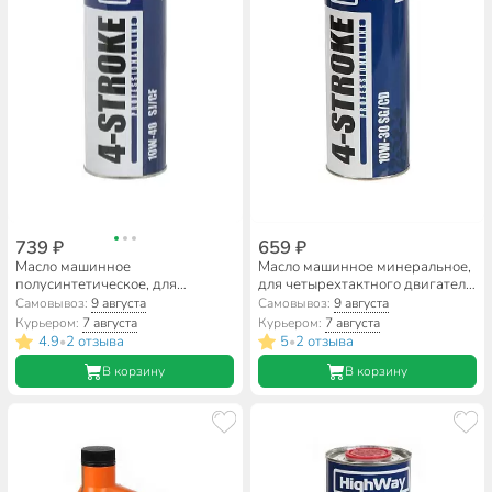
739 ₽
659 ₽
Масло машинное
Масло машинное минеральное,
полусинтетическое, для
для четырехтактного двигателя,
четырехтактного двигателя,
10W30, HighWay, SG/CD, 1 л,
Самовывоз:
9 августа
Самовывоз:
9 августа
10W40, HighWay, SJ/CF, 1 л,
10022
Курьером:
7 августа
Курьером:
7 августа
10017
4.9
2 отзыва
5
2 отзыва
•
•
В корзину
В корзину