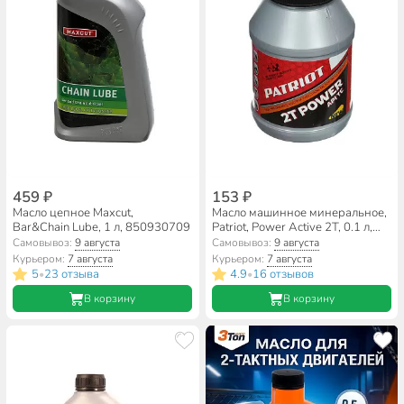
459 ₽
153 ₽
Масло цепное Maxcut,
Масло машинное минеральное,
Bar&Chain Lube, 1 л, 850930709
Patriot, Power Active 2T, 0.1 л,
850030633
Самовывоз:
9 августа
Самовывоз:
9 августа
Курьером:
7 августа
Курьером:
7 августа
5
23 отзыва
4.9
16 отзывов
•
•
В корзину
В корзину