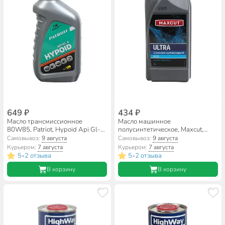
649 ₽
434 ₽
Масло трансмиссионное
Масло машинное
80W85, Patriot, Hypoid Api Gl-4,
полусинтетическое, Maxcut,
0.946 л, 850030727
Ultra 2T Semi-Synthetic, 1 л,
Самовывоз:
9 августа
Самовывоз:
9 августа
850930715
Курьером:
7 августа
Курьером:
7 августа
5
2 отзыва
5
2 отзыва
•
•
В корзину
В корзину