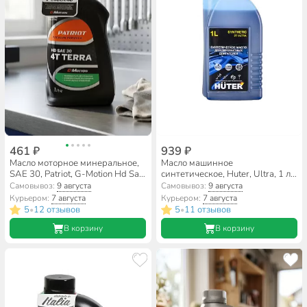
461 ₽
939 ₽
Масло моторное минеральное,
Масло машинное
SAE 30, Patriot, G-Motion Hd Sae
синтетическое, Huter, Ultra, 1 л,
30 4Т Terra, 1 л, 850030400
73/8/3/3
Самовывоз:
9 августа
Самовывоз:
9 августа
Курьером:
7 августа
Курьером:
7 августа
5
12 отзывов
5
11 отзывов
•
•
В корзину
В корзину