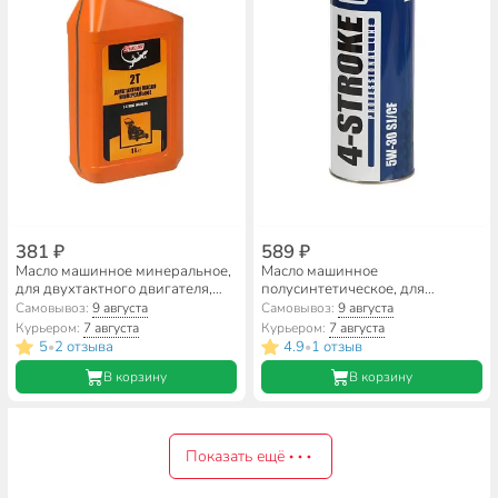
381 ₽
589 ₽
Масло машинное минеральное,
Масло машинное
для двухтактного двигателя,
полусинтетическое, для
3Ton, Супер ТМ-103, 1 л,
четырехтактного двигателя,
Самовывоз:
9 августа
Самовывоз:
9 августа
универсальный, 40294
5W30, HighWay, SJ/CF, 1 л,
Курьером:
7 августа
Курьером:
7 августа
10016
5
2 отзыва
4.9
1 отзыв
•
•
В корзину
В корзину
Показать ещё