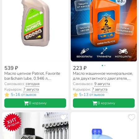
539 ₽
223 ₽
Масло цепное Patriot, Favorite
Масло машинное минеральное,
bar&chain lube, 0.946 л,
для двухтактного двигателя,
850030601
3Ton, Country ST-301, 0.5 л,
Самовывоз:
сегодня
Самовывоз:
9 августа
40237
Курьером:
7 августа
Курьером:
7 августа
5
16 отзывов
5
13 отзывов
•
•
В корзину
В корзину
ХИТ
ПРОДАЖ