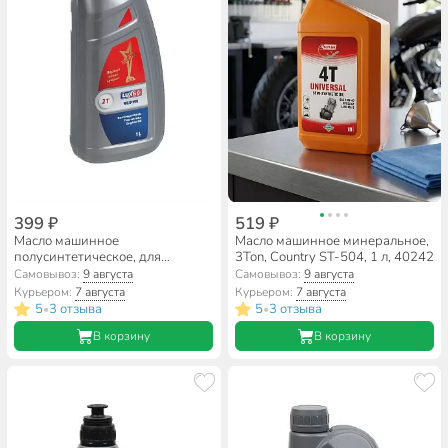
399 ₽
519 ₽
Масло машинное
Масло машинное минеральное,
полусинтетическое, для
3Ton, Country ST-504, 1 л, 40242
двухтактного двигателя, Luxe,
Самовывоз:
9 августа
Самовывоз:
9 августа
Супер, 1 л, 582
Курьером:
7 августа
Курьером:
7 августа
5
3 отзыва
5
3 отзыва
•
•
В корзину
В корзину