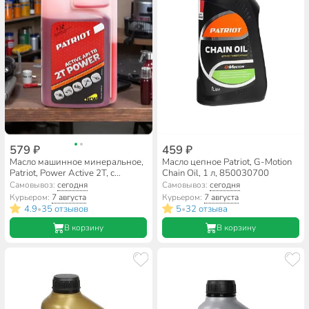
579 ₽
459 ₽
Масло машинное минеральное,
Масло цепное Patriot, G-Motion
Patriot, Power Active 2T, с
Chain Oil, 1 л, 850030700
дозатором, 0.946 л, 850030568
Самовывоз:
сегодня
Самовывоз:
сегодня
Курьером:
7 августа
Курьером:
7 августа
4.9
35 отзывов
5
32 отзыва
•
•
В корзину
В корзину