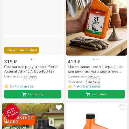
Только самовывоз
319 ₽
419 ₽
Смазка для редукторов, Patriot,
Масло машинное минеральное,
Arsenal AR-417, 855400417
для двухтактного двигателя,
3Ton, Country ST-501, 1 л, 40236
Самовывоз:
сегодня
Самовывоз:
сегодня
Курьером:
7 августа
5
70 отзывов
4.9
70 отзывов
•
•
В корзину
В корзину
ХИТ
ПРОДАЖ