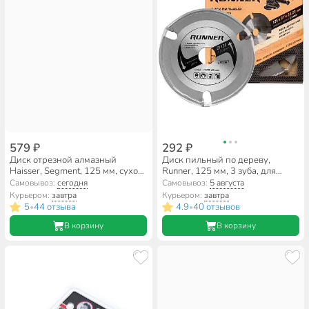
579 ₽
292 ₽
Диск отрезной алмазный
Диск пильный по дереву,
Haisser, Segment, 125 мм, сухой
Runner, 125 мм, 3 зуба, для
рез, HS110002
УШМ, 551125
Самовывоз:
сегодня
Самовывоз:
5 августа
Курьером:
завтра
Курьером:
завтра
5
44 отзыва
4.9
40 отзывов
•
•
В корзину
В корзину