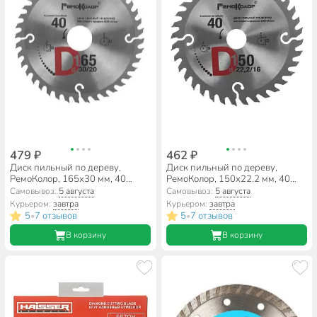
479 ₽
462 ₽
Диск пильный по дереву,
Диск пильный по дереву,
РемоКолор, 165х30 мм, 40
РемоКолор, 150х22.2 мм, 40
зубьев, + кольцо 20 мм, 74-1-
зубьев, + кольцо 16 мм, 74-1-
Самовывоз:
5 августа
Самовывоз:
5 августа
165
150
Курьером:
завтра
Курьером:
завтра
5
7 отзывов
5
7 отзывов
•
•
В корзину
В корзину