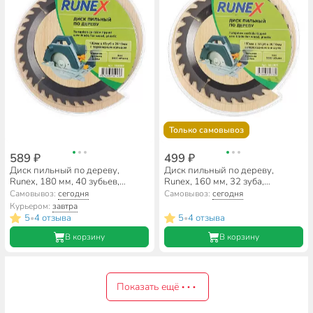
Только самовывоз
589 ₽
499 ₽
Диск пильный по дереву,
Диск пильный по дереву,
Runex, 180 мм, 40 зубьев,
Runex, 160 мм, 32 зуба,
посадочный диаметр 20/16 мм,
посадочный диаметр 20/16 мм,
Самовывоз:
сегодня
Самовывоз:
сегодня
551007
551005
Курьером:
завтра
5
4 отзыва
5
4 отзыва
•
•
В корзину
В корзину
Показать ещё