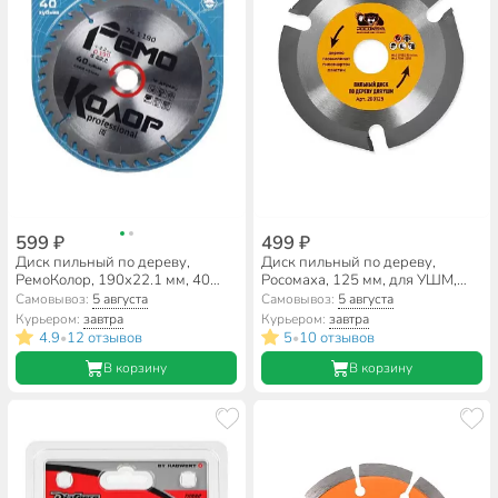
599 ₽
499 ₽
Диск пильный по дереву,
Диск пильный по дереву,
РемоКолор, 190х22.1 мм, 40
Росомаха, 125 мм, для УШМ,
зубьев, + кольцо 16 мм, 74-1-
200125
Самовывоз:
5 августа
Самовывоз:
5 августа
190
Курьером:
завтра
Курьером:
завтра
4.9
12 отзывов
5
10 отзывов
•
•
В корзину
В корзину