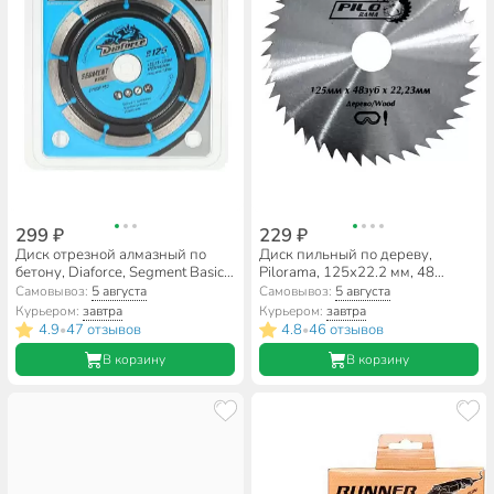
299 ₽
229 ₽
Диск отрезной алмазный по
Диск пильный по дереву,
бетону, Diaforce, Segment Basic,
Pilorama, 125х22.2 мм, 48
сегментный край,
зубьев, 501248
Самовывоз:
5 августа
Самовывоз:
5 августа
125х22.23х1.9 мм, сухой рез,
Курьером:
завтра
Курьером:
завтра
510125
4.9
47 отзывов
4.8
46 отзывов
•
•
В корзину
В корзину