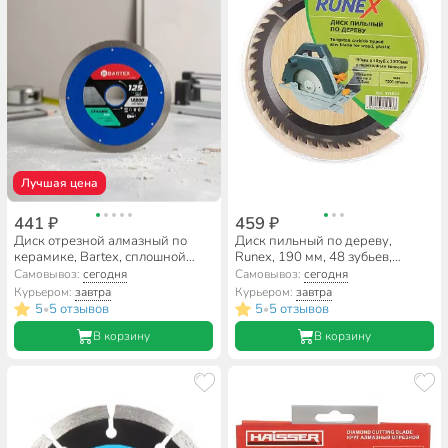
Лучшая цена
441 ₽
459 ₽
Диск отрезной алмазный по
Диск пильный по дереву,
керамике, Bartex, сплошной
Runex, 190 мм, 48 зубьев,
край, 125х22.23х1 мм, сухой/
посадочный диаметр 30/20 мм,
Самовывоз:
сегодня
Самовывоз:
сегодня
влажный рез, R032
551010
Курьером:
завтра
Курьером:
завтра
5
5 отзывов
5
5 отзывов
•
•
В корзину
В корзину