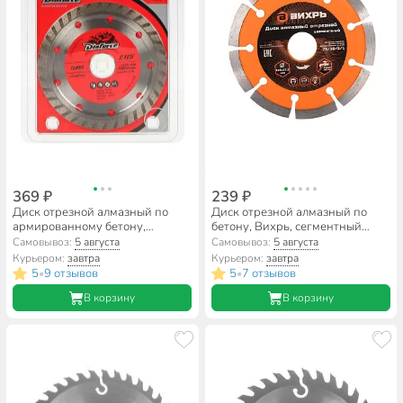
369 ₽
239 ₽
Диск отрезной алмазный по
Диск отрезной алмазный по
армированному бетону,
бетону, Вихрь, сегментный
Diaforce, Turbo, сплошной край,
край, 115х22.2 мм, 9 зубьев,
Самовывоз:
5 августа
Самовывоз:
5 августа
115х22.23х2 мм, сухой рез,
сухой рез, 73/10/3/1
Курьером:
завтра
Курьером:
завтра
501115
5
9 отзывов
5
7 отзывов
•
•
В корзину
В корзину