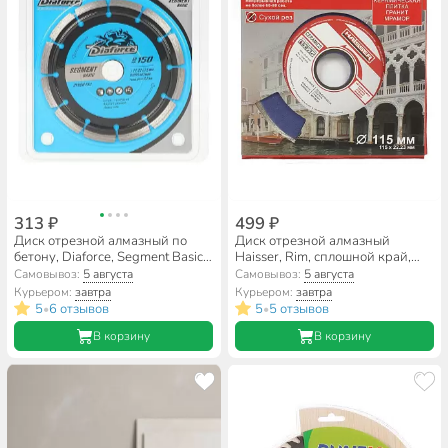
313 ₽
499 ₽
Диск отрезной алмазный по
Диск отрезной алмазный
бетону, Diaforce, Segment Basic,
Haisser, Rim, сплошной край,
сегментный край,
115 мм, сухой рез, HS110051
Самовывоз:
5 августа
Самовывоз:
5 августа
150х22.23х2.2 мм, сухой рез,
Курьером:
завтра
Курьером:
завтра
510150
5
6 отзывов
5
5 отзывов
•
•
В корзину
В корзину