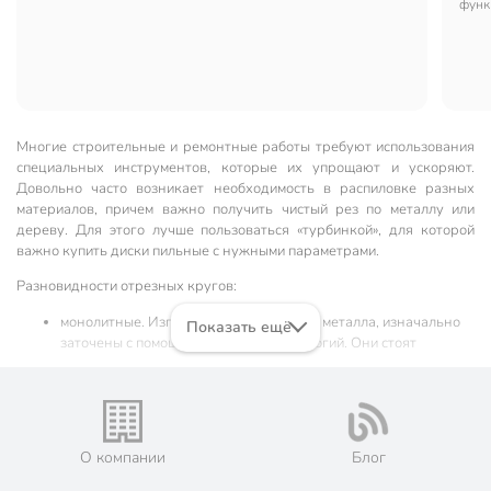
функ
Многие строительные и ремонтные работы требуют использования
специальных инструментов, которые их упрощают и ускоряют.
Довольно часто возникает необходимость в распиловке разных
материалов, причем важно получить чистый рез по металлу или
дереву. Для этого лучше пользоваться «турбинкой», для которой
важно купить диски пильные с нужными параметрами.
Разновидности отрезных кругов:
монолитные. Изготовлены из цельного металла, изначально
Показать ещё
заточены с помощью лазерных технологий. Они стоят
недорого, могут неоднократно затачиваться. Однако быстро
изнашиваются при распиле твердых материалов и быстро
тупятся;
твердосплавные. Для сердцевины используется
легированная сталь, режущий край состоит из титана или
О компании
Блог
вольфрама. Такой пильный диск для станков отличается