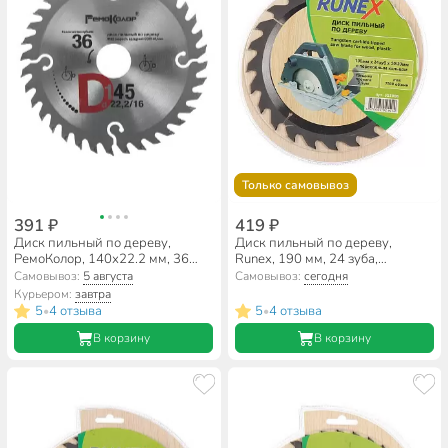
Только самовывоз
391 ₽
419 ₽
Диск пильный по дереву,
Диск пильный по дереву,
РемоКолор, 140х22.2 мм, 36
Runex, 190 мм, 24 зуба,
зубьев, + кольцо 16 мм, 74-1-
посадочный диаметр 30/20 мм,
Самовывоз:
5 августа
Самовывоз:
сегодня
140/141
551008
Курьером:
завтра
5
4 отзыва
5
4 отзыва
•
•
В корзину
В корзину