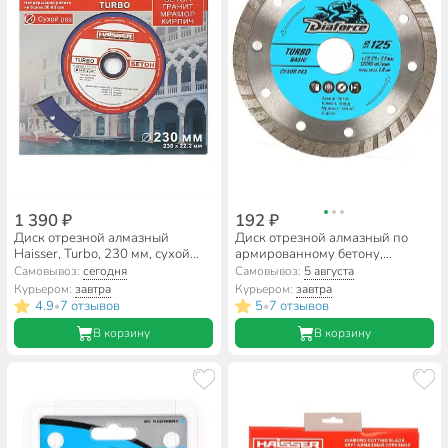
1 390 ₽
192 ₽
Диск отрезной алмазный
Диск отрезной алмазный по
Haisser, Turbo, 230 мм, сухой
армированному бетону,
рез, HS110008
Diaforce, Turbo Basic, сплошной
Самовывоз:
сегодня
Самовывоз:
5 августа
край, 125х22.23х1.9 мм, сухой
Курьером:
завтра
Курьером:
завтра
рез, 511125
4.9
7 отзывов
5
7 отзывов
•
•
В корзину
В корзину