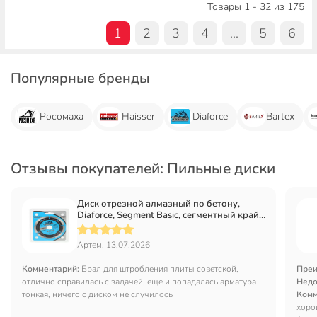
Товары 1 - 32 из 175
1
2
3
4
...
5
6
Популярные бренды
Росомаха
Haisser
Diaforce
Bartex
Отзывы покупателей: Пильные диски
Диск отрезной алмазный по бетону,
Diaforce, Segment Basic, сегментный край,
125х22.23х1.9 мм, сухой рез, 510125
Артем, 13.07.2026
Комментарий:
Брал для штробления плиты советской,
Преи
отлично справилась с задачей, еще и попадалась арматура
Недо
тонкая, ничего с диском не случилось
Комм
хоро