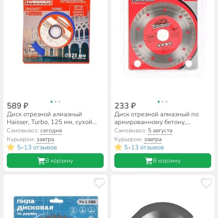
589 ₽
233 ₽
Диск отрезной алмазный
Диск отрезной алмазный по
Haisser, Turbo, 125 мм, сухой
армированному бетону,
рез, HS110006
Diaforce, Turbo, сплошной край,
Самовывоз:
сегодня
Самовывоз:
5 августа
125х22.23х2 мм, сухой рез,
Курьером:
завтра
Курьером:
завтра
501125
5
13 отзывов
5
13 отзывов
•
•
В корзину
В корзину