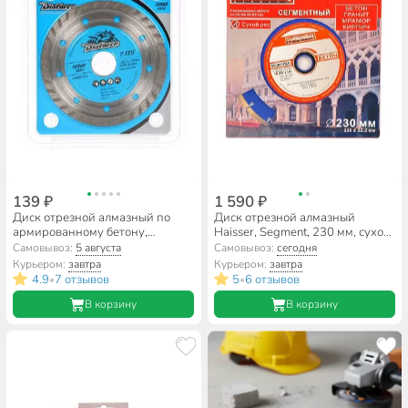
139 ₽
1 590 ₽
Диск отрезной алмазный по
Диск отрезной алмазный
армированному бетону,
Haisser, Segment, 230 мм, сухой
Diaforce, Turbo Basic, сплошной
рез, HS110004
Самовывоз:
5 августа
Самовывоз:
сегодня
край, 115х22.23х1.9 мм, сухой
Курьером:
завтра
Курьером:
завтра
рез, 511115
4.9
7 отзывов
5
6 отзывов
•
•
В корзину
В корзину