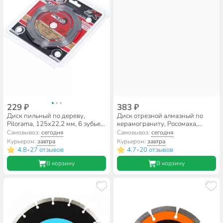
229 ₽
383 ₽
Диск пильный по дереву,
Диск отрезной алмазный по
Pilorama, 125х22.2 мм, 6 зубьев,
керамограниту, Росомаха,
22,23/20/16 мм, 501206
Супер тонкий, 125х1 мм, сухой/
Самовывоз:
сегодня
Самовывоз:
сегодня
влажный рез, 105125
Курьером:
завтра
Курьером:
завтра
4.8
27 отзывов
4.7
20 отзывов
•
•
В корзину
В корзину