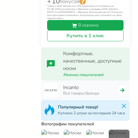
+ 10
бонусов
*Цена с Озон банком или WB кошельком по состоянию на
01.08.2026 для региона г. Воронеж у продавца ООО «Прайм»
(ОГРН 1233600006903, г. Воронеж, Волгоградская 32). В течение
дня цена может изменяться. Актуальную цену уточняйте на сайте
маркетплейса.
В корзину
Купить в 1 клик
Комфортные,
качественные, доступные
носки
Мнение покупателей
Incanto
Все товары бренда
Популярный товар!
Куплено 2 штуки за последние 24 часа
Фотографии покупателей