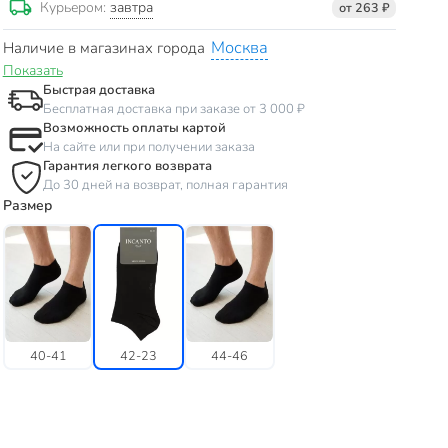
завтра
Курьером:
от 263 ₽
Москва
Наличие в магазинах города
Показать
Быстрая доставка
Бесплатная доставка при заказе от 3 000 ₽
Возможность оплаты картой
На сайте или при получении заказа
Гарантия легкого возврата
До 30 дней на возврат, полная гарантия
Размер
40-41
42-23
44-46