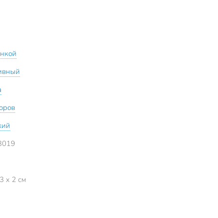
инкой
ивный
а
зоров
кий
3019
3 x 2 см