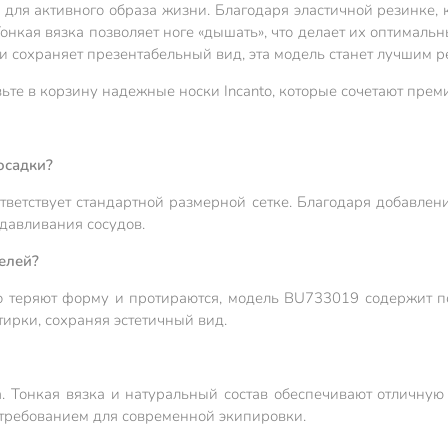
и для активного образа жизни. Благодаря эластичной резинке,
онкая вязка позволяет ноге «дышать», что делает их оптималь
 и сохраняет презентабельный вид, эта модель станет лучшим 
ьте в корзину надежные носки Incanto, которые сочетают прем
осадки?
ветствует стандартной размерной сетке. Благодаря добавлению
давливания сосудов.
елей?
о теряют форму и протираются, модель BU733019 содержит п
тирки, сохраняя эстетичный вид.
а. Тонкая вязка и натуральный состав обеспечивают отличную
 требованием для современной экипировки.