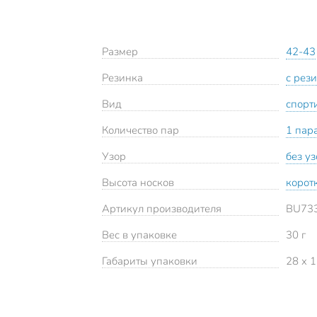
Размер
42-43
Резинка
с рез
Вид
спорт
Количество пар
1 пар
Узор
без у
Высота носков
корот
Артикул производителя
BU73
Вес в упаковке
30 г
Габариты упаковки
28 x 1