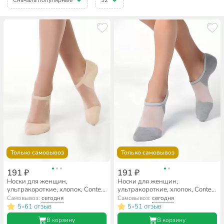
Только самовывоз
Только самовывоз
191 ₽
191 ₽
Носки для женщин,
Носки для женщин,
ультракороткие, хлопок, Conte,
ультракороткие, хлопок, Conte,
Active, 000, бежевые, р.25-27,
Active, 000, серые, р.25-27,
Самовывоз:
сегодня
Самовывоз:
сегодня
18С-4СП
18C-4CП
5
61 отзыв
5
51 отзыв
•
•
В корзину
В корзину