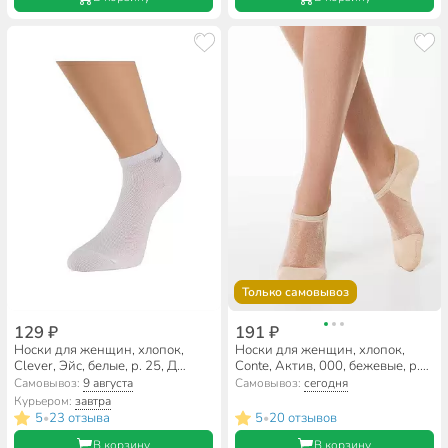
Только самовывоз
129 ₽
191 ₽
Носки для женщин, хлопок,
Носки для женщин, хлопок,
Clever, Эйс, белые, р. 25, Д
Conte, Актив, 000, бежевые, р.
104ш
23-25, ультракороткие,
Самовывоз:
9 августа
Самовывоз:
сегодня
18С-4СП
Курьером:
завтра
5
23 отзыва
5
20 отзывов
•
•
В корзину
В корзину