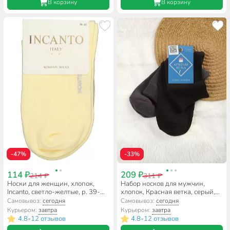
В корзину
В корзину
-47%
-33%
114 ₽
209 ₽
214 ₽
311 ₽
Носки для женщин, хлопок,
Набор носков для мужчин,
Incanto, светло-желтые, р. 39-
хлопок, Красная ветка, серый,
40, IBD733003
черный, р. 27, 2 пары, С2058
Самовывоз:
сегодня
Самовывоз:
сегодня
Курьером:
завтра
Курьером:
завтра
4.8
12 отзывов
4.8
12 отзывов
•
•