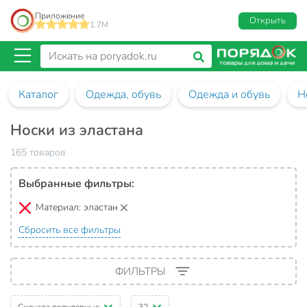
Приложение
Открыть
1.7M
Каталог
Одежда, обувь
Одежда и обувь
Н
Носки из эластана
165 товаров
Выбранные фильтры:
Материал:
эластан
Сбросить все фильтры
ФИЛЬТРЫ
Сначала популярные
32