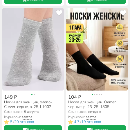
149 ₽
104 ₽
Носки для женщин, хлопок,
Носки для женщин, Oemen,
Clever, серые, р. 25, L1002
черные, р. 23-25, 1805
Самовывоз:
9 августа
Самовывоз:
сегодня
Курьером:
завтра
Курьером:
завтра
5
20 отзывов
4.7
19 отзывов
•
•
В корзину
В корзину