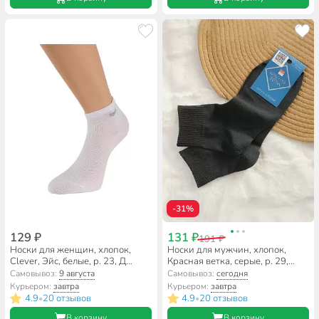
-31%
129 ₽
131 ₽
191 ₽
Носки для женщин, хлопок,
Носки для мужчин, хлопок,
Clever, Эйс, белые, р. 23, Д
Красная ветка, серые, р. 29,
104ш
С2092
Самовывоз:
9 августа
Самовывоз:
сегодня
Курьером:
завтра
Курьером:
завтра
4.9
20 отзывов
4.9
20 отзывов
•
•
В корзину
В корзину