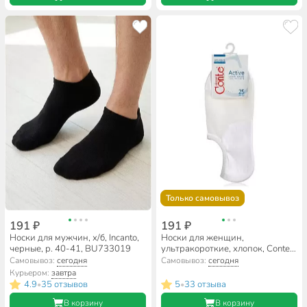
Только самовывоз
191 ₽
191 ₽
Носки для мужчин, х/б, Incanto,
Носки для женщин,
черные, р. 40-41, BU733019
ультракороткие, хлопок, Conte,
Active, 000, белые, р.25-27,
Самовывоз:
сегодня
Самовывоз:
сегодня
18C-4CП
Курьером:
завтра
4.9
35 отзывов
5
33 отзыва
•
•
В корзину
В корзину