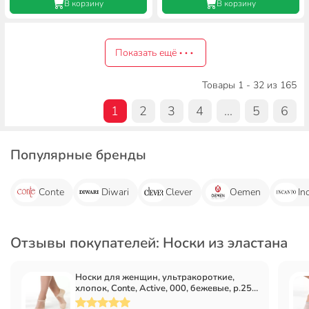
В корзину
В корзину
Показать ещё
Товары 1 - 32 из 165
1
2
3
4
...
5
6
Популярные бренды
Conte
Diwari
Clever
Oemen
In
Отзывы покупателей: Носки из эластана
Носки для женщин, ультракороткие,
хлопок, Conte, Active, 000, бежевые, р.25-
27, 18С-4СП