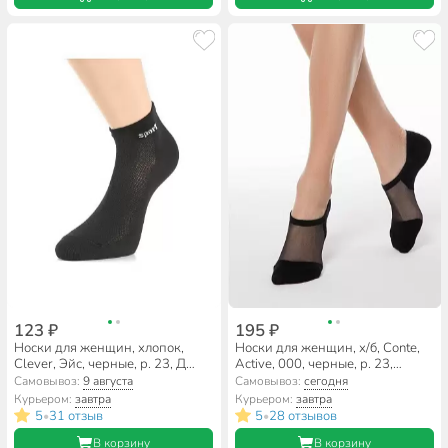
123 ₽
195 ₽
Носки для женщин, хлопок,
Носки для женщин, х/б, Conte,
Clever, Эйс, черные, р. 23, Д
Active, 000, черные, р. 23,
104ш
ультракороткие, 18C-4CП
Самовывоз:
9 августа
Самовывоз:
сегодня
Курьером:
завтра
Курьером:
завтра
5
31 отзыв
5
28 отзывов
•
•
В корзину
В корзину