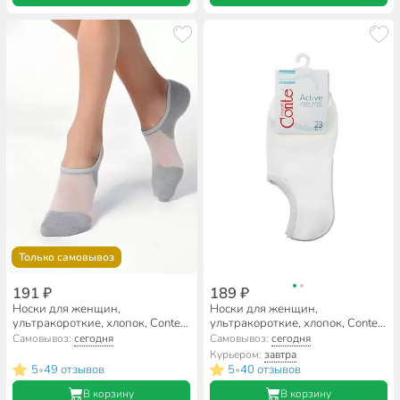
Только самовывоз
191 ₽
189 ₽
Носки для женщин,
Носки для женщин,
ультракороткие, хлопок, Conte,
ультракороткие, хлопок, Conte,
Active, 000, серые, р. 23-25,
Active, 000, белые, р. 23, 18C-
Самовывоз:
сегодня
Самовывоз:
сегодня
18C-4CП
4CП
Курьером:
завтра
5
49 отзывов
5
40 отзывов
•
•
В корзину
В корзину