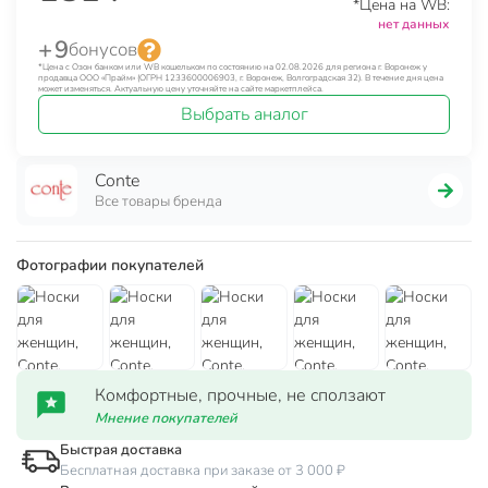
*Цена на WB:
нет данных
+ 9
бонусов
*Цена с Озон банком или WB кошельком по состоянию на 02.08.2026 для региона г. Воронеж у
продавца ООО «Прайм» (ОГРН 1233600006903, г. Воронеж, Волгоградская 32). В течение дня цена
может изменяться. Актуальную цену уточняйте на сайте маркетплейса.
Выбрать аналог
Conte
Все товары бренда
Фотографии покупателей
Комфортные, прочные, не сползают
Мнение покупателей
Быстрая доставка
Бесплатная доставка при заказе от 3 000 ₽