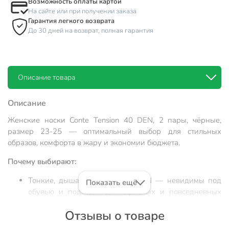
Возможность оплаты картой
На сайте или при получении заказа
Гарантия легкого возврата
До 30 дней на возврат, полная гарантия
Описание товара
Описание
Женские носки Conte Tension 40 DEN, 2 пары, чёрные,
размер 23-25 — оптимальный выбор для стильных
образов, комфорта в жару и экономии бюджета.
Почему выбирают:
Тонкие, дышащие носки 40 DEN — невидимы под
Показать ещё
обувью и подходят для офисных и повседневных
луков
Отзывы о товаре
Размер 23-25, эластичный полиамид с добавлением