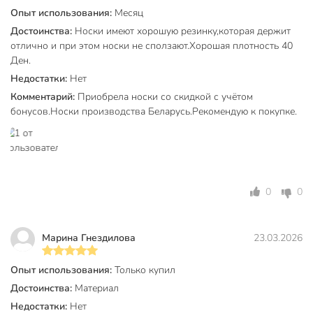
заметны под обувью.
Опыт использования:
Месяц
Из какого материала выполнены носки и какова их
Достоинства:
Носки имеют хорошую резинку,которая держит
плотность?
отлично и при этом носки не сползают.Хорошая плотность 40
Ден.
Носки изготовлены из полиамида с добавлением эластана,
Недостатки:
Нет
плотность — 40 DEN. Это обеспечивает прочность,
Комментарий:
Приобрела носки со скидкой с учётом
эластичность и комфорт при носке в течение всего дня.
бонусов.Носки производства Беларусь.Рекомендую к покупке.
Техническая информация
Бренд
Conte
Страна производства
Беларусь
0
0
Сезонность
летний
полиамид
Материал
Марина Гнездилова
23.03.2026
эластан
Пол
женский
Опыт использования:
Только купил
Достоинства:
Материал
Цвет
черный
Недостатки:
Нет