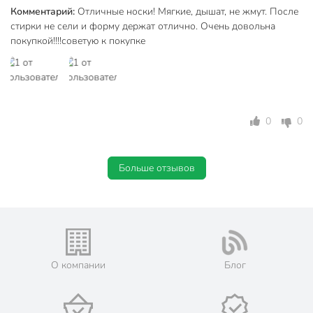
Назначение
для дома
Комментарий:
Отличные носки! Мягкие, дышат, не жмут. После
стирки не сели и форму держат отлично. Очень довольна
Особенности
тонкий
покупкой!!!!советую к покупке
23
Размер
24
25
Резинка
с резинкой
0
0
Вид
классический
Больше отзывов
Тип носков
комплект носков
Количество пар
2 пары
Высота носков
средний
Артикул производителя
8С-7 СП
О компании
Блог
Модель
Tension
Вес в упаковке
25 г