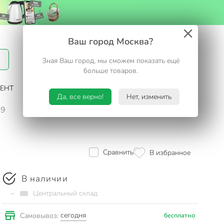
Вход / Регистрация
Ваш город Москва?
Зная Ваш город, мы сможем показать ещё
Избранное
Корзина
больше товаров.
ЕНТ
САД И ОГОРОД
ТУРИЗМ. ОТДЫХ НА ДАЧЕ
Да, все верно!
Нет, изменить
19
Сравнить
В избранное
В наличии
~
Центральный склад
сегодня
Самовывоз:
бесплатно