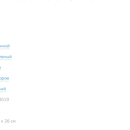
инкой
ивный
а
зоров
кий
3019
 x 26 см