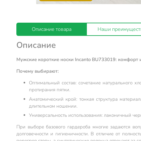
Описание товара
Наши преимущест
Описание
Мужские короткие носки Incanto BU733019: комфорт и 
Почему выбирают:
Оптимальный состав: сочетание натурального х
протирания пятки.
Анатомический крой: тонкая структура материал
длительном ношении.
Универсальность использования: лаконичный черн
При выборе базового гардероба многие задаются воп
долговечности и гигиеничности. В отличие от полност
перегрев стопы, а синтетические волокна отвечают за 