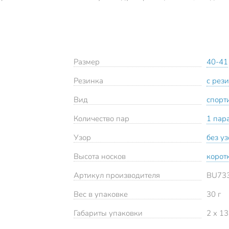
Размер
40-41
Резинка
с рез
Вид
спорт
Количество пар
1 пар
Узор
без у
Высота носков
корот
Артикул производителя
BU73
Вес в упаковке
30 г
Габариты упаковки
2 x 13