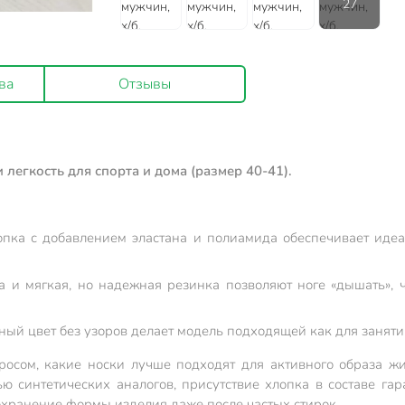
ва
Отзывы
легкость для спорта и дома (размер 40-41).
лопка с добавлением эластана и полиамида обеспечивает иде
а и мягкая, но надежная резинка позволяют ноге «дышать»,
ый цвет без узоров делает модель подходящей как для занятий
росом, какие носки лучше подходят для активного образа ж
ью синтетических аналогов, присутствие хлопка в составе г
сохранение формы изделия даже после частых стирок.