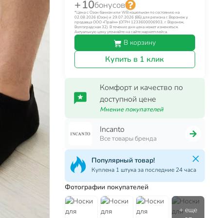
+ 10
бонусов
*Цена с Озон банком или WB кошельком по состоянию на
02.08.2026 (Озон) и 29.07.2026 (ВБ) для региона г. Воронеж у
продавца ООО «Прайм» (ОГРН 1233600006903, г. Воронеж,
Волгоградская 32). В течение дня цена может изменяться.
Актуальную цену уточняйте на сайте маркетплейса.
В корзину
Купить в 1 клик
Комфорт и качество по
доступной цене
Мнение покупателей
Incanto
Все товары бренда
Популярный товар!
Куплена 1 штука за последние 24 часа
Фотографии покупателей