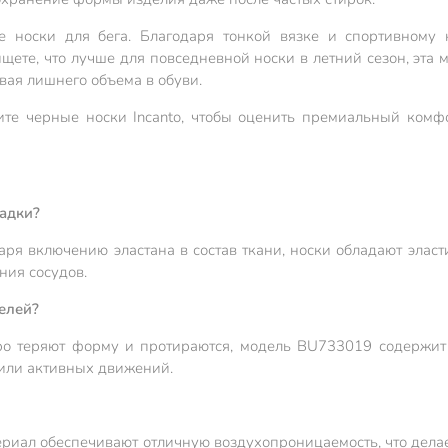
ые носки для бега. Благодаря тонкой вязке и спортивному
ищете, что лучше для повседневной носки в летний сезон, эта
вая лишнего объема в обуви.
ите черные носки Incanto, чтобы оценить премиальный комфо
садки?
ря включению эластана в состав ткани, носки обладают эласти
ния сосудов.
елей?
ро теряют форму и протираются, модель BU733019 содержит 
а или активных движений.
атериал обеспечивают отличную воздухопроницаемость, что дел