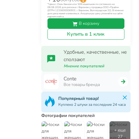
*Цена с Озон банком или WB кошельком по состоянию на
08.08.2026 для региона г. Воронеж у продавца ООО «Прайм»
(ОГРН 1233600006903, г. Воронеж, Волгоградская 32). В течение
дня цена может изменяться. Актуальную цену уточняйте на сайте
маркетплейса.
В корзину
Купить в 1 клик
Удобные, качественные, не
сползают
Мнение покупателей
Conte
Все товары бренда
Популярный товар!
Куплено 2 штуки за последние 24 часа
Фотографии покупателей