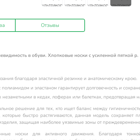
ва
Отзывы
евидимость в обуви. Хлопковые носки с усиленной пяткой р.
лзания благодаря эластичной резинке и анатомическому крою.
 с полиамидом и эластаном гарантирует долговечность и сохран
х незаметными в кедах, лоферах или балетках, предотвращая н
альное решение для тех, кто ищет баланс между гигиеничност
, которые быстро растягиваются, данная модель сохраняет пл
 изделия, защищая наиболее уязвимые зоны от преждевременно
нные носки для активного движения. Благодаря тонко