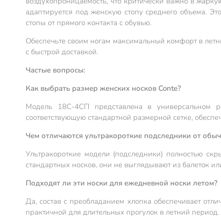
воздухопроницаемость, что критически важно в жаркую
адаптируется под женскую стопу среднего объема. Эт
стопы от прямого контакта с обувью.
Обеспечьте своим ногам максимальный комфорт в летни
с быстрой доставкой.
Частые вопросы:
Как выбрать размер женских носков Conte?
Модель 18C-4CП представлена в универсальном ра
соответствующую стандартной размерной сетке, обеспе
Чем отличаются ультракороткие подследники от обы
Ультракороткие модели (подследники) полностью скр
стандартных носков, они не выглядывают из балеток ил
Подходят ли эти носки для ежедневной носки летом?
Да, состав с преобладанием хлопка обеспечивает отли
практичной для длительных прогулок в летний период.