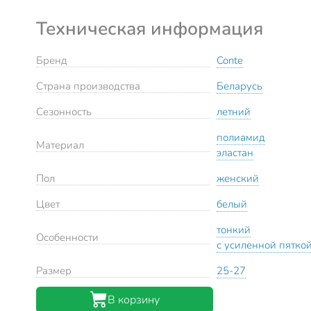
Техническая информация
Бренд
Conte
Страна производства
Беларусь
Сезонность
летний
полиамид
Материал
эластан
Пол
женский
Цвет
белый
тонкий
Особенности
с усиленной пятко
Размер
25-27
В корзину