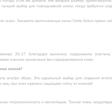
 погоду. Если вы думаете, как выбрать размер, ориентируйте
о лучший выбор для повседневной носки, когда требуется соз
й сезон. Закажите оригинальные носки Conte Active прямо сей
змере 25-27. Благодаря высокому содержанию эластана, 
чивая плотное прилегание без передавливания кожи.
чных носков?
ыты внутри обуви. Это идеальный выбор для создания эстети
и кед, при этом надежно защищают пятку от мозолей.
чную гигроскопичность и вентиляцию. Тонкая ткань предотвра