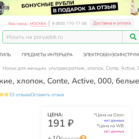
Доставка и оплата
8 (800) 770-77-06
Ваш город:
МОСКВА
ТИЛЬ
ПРЕДМЕТЫ ИНТЕРЬЕРА
ЭЛЕКТРОБЕНЗОИНСТРУМ
Носки для женщин, ультракороткие, хлопок, Conte, Active,
е, хлопок, Conte, Active, 000, белы
33 отзыва
Оставить отзыв
ЦЕНА:
*Цена на Ozon:
191 ₽
нет данных
*Цена на WB:
нет данных
+ 10
бонусов