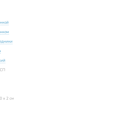
инкой
унком
едники
а
кий
4CП
0 x 2 см