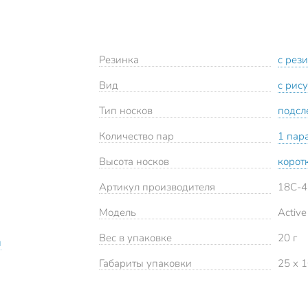
Резинка
с рез
Вид
с рис
Тип носков
подсл
Количество пар
1 пар
Высота носков
корот
Артикул производителя
18C-
Модель
Active
Вес в упаковке
20 г
й
Габариты упаковки
25 x 1