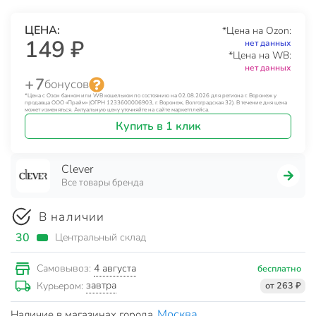
ЦЕНА:
*Цена на Ozon:
149 ₽
нет данных
*Цена на WB:
нет данных
+ 7
бонусов
*Цена с Озон банком или WB кошельком по состоянию на 02.08.2026 для региона г. Воронеж у
продавца ООО «Прайм» (ОГРН 1233600006903, г. Воронеж, Волгоградская 32). В течение дня цена
может изменяться. Актуальную цену уточняйте на сайте маркетплейса.
Купить в 1 клик
Clever
Все товары бренда
В наличии
30
Центральный склад
4 августа
Самовывоз:
бесплатно
завтра
Курьером:
от 263 ₽
Москва
Наличие в магазинах города