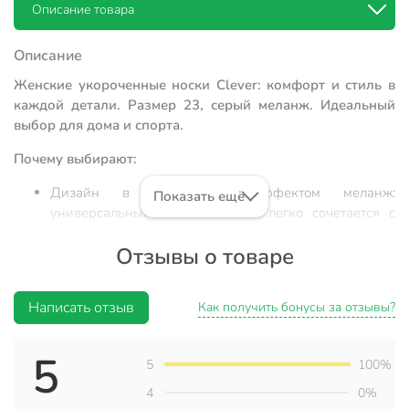
Описание товара
Описание
Женские укороченные носки Clever: комфорт и стиль в
каждой детали. Размер 23, серый меланж. Идеальный
выбор для дома и спорта.
Почему выбирают:
Дизайн в полоску с эффектом меланж:
Показать ещё
универсальный серый оттенок легко сочетается с
любым домашним или спортивным гардеробом.
Отзывы о товаре
Оптимальный состав ткани: комбинация хлопка,
полиамида и эластана обеспечивает износостойкость
и сохранение формы даже после 30+ стирок.
Написать отзыв
Как получить бонусы за отзывы?
Универсальность использования: тонкая вязка
делает их идеальными для ношения с кроссовками
5
5
100%
или для уютного отдыха дома без эффекта
перегрева.
4
0%