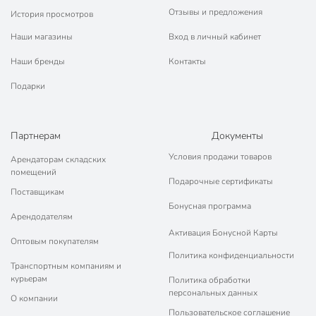
Отзывы и предложения
История просмотров
Резинка
с резинкой
Наши магазины
Вход в личный кабинет
Вид
спортивный
Наши бренды
Контакты
Количество пар
1 пара
Подарки
Узор
полоска
Высота носков
средний
Партнерам
Документы
Артикул производителя
Д5601
Условия продажи товаров
Арендаторам складских
помещений
Вес в упаковке
25 г
Подарочные сертификаты
Поставщикам
Габариты упаковки
2 x 8 x 24 см
Бонусная программа
Арендодателям
Активация Бонусной Карты
Оптовым покупателям
Политика конфиденциальности
Транспортным компаниям и
курьерам
Политика обработки
персональных данных
О компании
Пользовательское соглашение