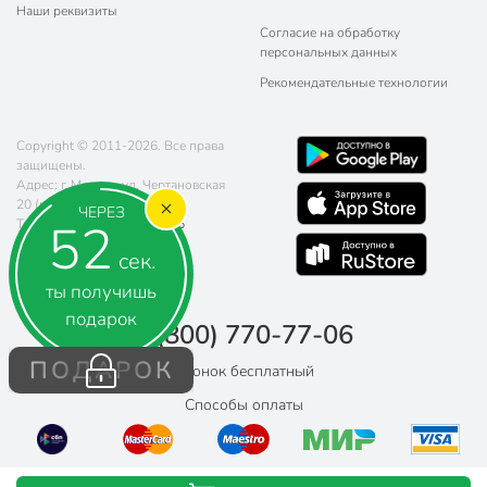
Наши реквизиты
Согласие на обработку
персональных данных
Рекомендательные технологии
Copyright © 2011-2026. Все права
защищены.
Адрес: г. Москва, ул. Чертановская
20 (метро Южная)
ЧЕРЕЗ
52
Телефон:
8 (800) 770-77-06
Почта:
sales@poryadok.ru
сек.
ты получишь
подарок
8 (800) 770-77-06
ПОДАРОК
Звонок бесплатный
Способы оплаты