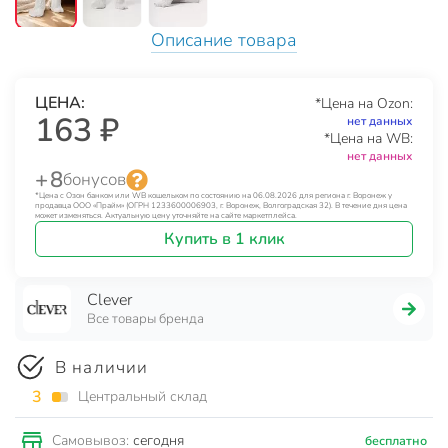
Описание товара
ЦЕНА:
*Цена на Ozon:
163 ₽
нет данных
*Цена на WB:
нет данных
+ 8
бонусов
*Цена с Озон банком или WB кошельком по состоянию на 06.08.2026 для региона г. Воронеж у
продавца ООО «Прайм» (ОГРН 1233600006903, г. Воронеж, Волгоградская 32). В течение дня цена
может изменяться. Актуальную цену уточняйте на сайте маркетплейса.
Купить в 1 клик
Clever
Все товары бренда
В наличии
3
Центральный склад
сегодня
Самовывоз:
бесплатно