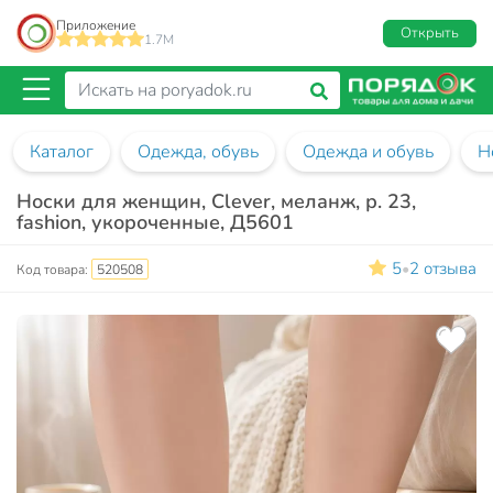
Приложение
Открыть
1.7M
Каталог
Одежда, обувь
Одежда и обувь
Н
Носки для женщин, Clever, меланж, р. 23,
fashion, укороченные, Д5601
5
2 отзыва
•
Код товара:
520508