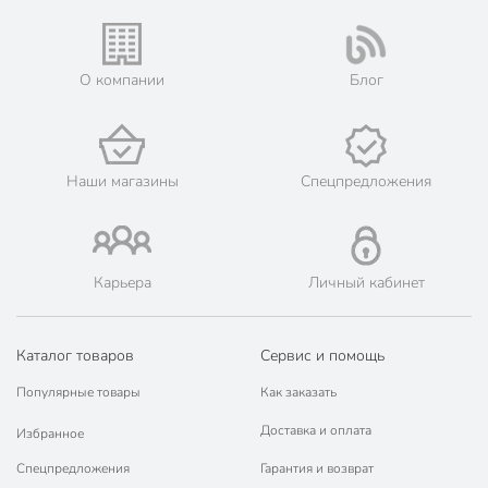
оптимальный микроклимат для стопы при умеренных
физических нагрузках.
Техническая информация
О компании
Блог
Бренд
Clever
Страна производства
Россия
Наши магазины
Спецпредложения
Сезонность
демисезонный
хлопок
Материал
полиамид
эластан
Карьера
Личный кабинет
Пол
женский
Каталог товаров
Сервис и помощь
Цвет
серый
Популярные товары
Как заказать
Назначение
для дома
Доставка и оплата
Избранное
Особенности
тонкий
Спецпредложения
Гарантия и возврат
Размер
23