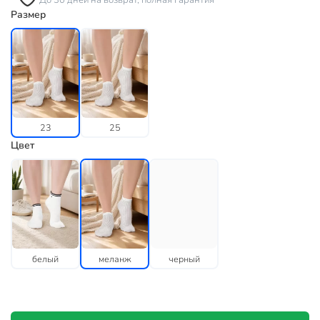
До 30 дней на возврат, полная гарантия
Размер
23
25
Цвет
белый
меланж
черный