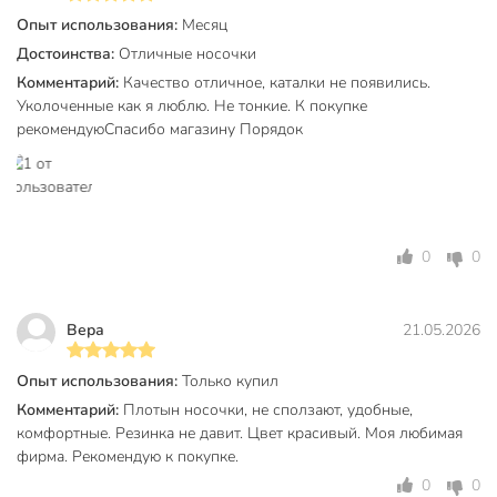
эластана в составе Clever Д5601 повышает долговечность
Опыт использования:
Месяц
изделия. Они дольше сохраняют эластичность резинки и
Достоинства:
Отличные носочки
насыщенность меланжевого цвета.
Комментарий:
Качество отличное, каталки не появились.
Подходят ли эти носки для демисезонного периода?
Уколоченные как я люблю. Не тонкие. К покупке
рекомендуюСпасибо магазину Порядок
Да, это демисезонная модель. Тонкая вязка позволяет
ногам «дышать» в помещении, при этом материал
достаточно плотный, чтобы обеспечить комфорт в
прохладную погоду при ношении с закрытой обувью.
0
0
Техническая информация
Бренд
Clever
Вера
21.05.2026
Страна производства
Россия
Сезонность
демисезонный
Опыт использования:
Только купил
Комментарий:
Плотын носочки, не сползают, удобные,
хлопок
комфортные. Резинка не давит. Цвет красивый. Моя любимая
Материал
полиамид
фирма. Рекомендую к покупке.
эластан
0
0