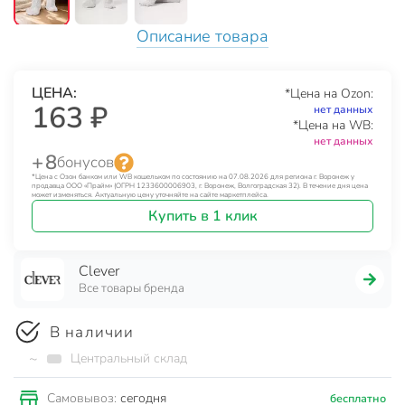
Описание товара
ЦЕНА:
*Цена на Ozon:
163 ₽
нет данных
*Цена на WB:
нет данных
+ 8
бонусов
*Цена с Озон банком или WB кошельком по состоянию на 07.08.2026 для региона г. Воронеж у
продавца ООО «Прайм» (ОГРН 1233600006903, г. Воронеж, Волгоградская 32). В течение дня цена
может изменяться. Актуальную цену уточняйте на сайте маркетплейса.
Купить в 1 клик
Clever
Все товары бренда
В наличии
~
Центральный склад
сегодня
Самовывоз:
бесплатно