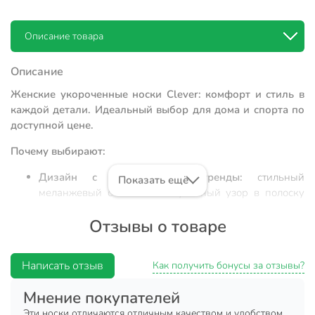
Описание товара
Описание
Женские укороченные носки Clever: комфорт и стиль в
каждой детали. Идеальный выбор для дома и спорта по
доступной цене.
Почему выбирают:
Дизайн с акцентом на тренды:
стильный
Показать ещё
меланжевый оттенок и актуальный узор в полоску
делают эту модель универсальным дополнением к
Отзывы о товаре
повседневному или спортивному образу.
Оптимальный состав ткани:
сочетание хлопка,
полиамида и эластана обеспечивает износостойкость,
Написать отзыв
Как получить бонусы за отзывы?
сохранение формы после стирок и правильный
воздухообмен для кожи.
Мнение покупателей
Универсальность использования:
благодаря тонкой
Эти носки отличаются отличным качеством и удобством,