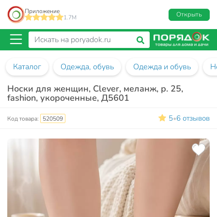
Приложение
Открыть
1.7M
Каталог
Одежда, обувь
Одежда и обувь
Н
Носки для женщин, Clever, меланж, р. 25,
fashion, укороченные, Д5601
5
6 отзывов
•
Код товара:
520509