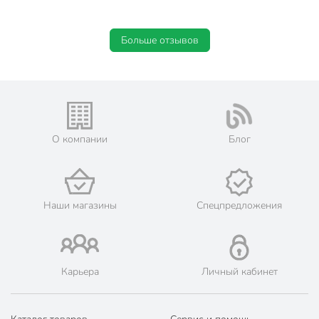
Пол
женский
Цвет
серый
Больше отзывов
Назначение
для дома
Особенности
тонкий
Размер
25
О компании
Блог
Резинка
с резинкой
Вид
спортивный
Количество пар
1 пара
Наши магазины
Спецпредложения
Узор
полоска
Высота носков
средний
Карьера
Личный кабинет
Артикул производителя
Д5601
Вес в упаковке
25 г