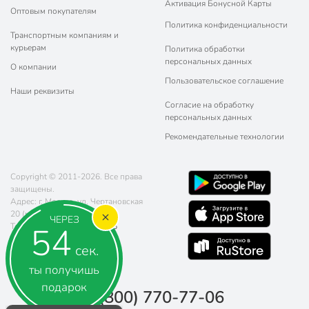
Активация Бонусной Карты
Оптовым покупателям
Политика конфиденциальности
Транспортным компаниям и
курьерам
Политика обработки
персональных данных
О компании
Пользовательское соглашение
Наши реквизиты
Согласие на обработку
персональных данных
Рекомендательные технологии
Copyright © 2011-2026. Все права
защищены.
Адрес: г. Москва, ул. Чертановская
20 (метро Южная)
ЧЕРЕЗ
53
Телефон:
8 (800) 770-77-06
Почта:
sales@poryadok.ru
сек.
ты получишь
подарок
8 (800) 770-77-06