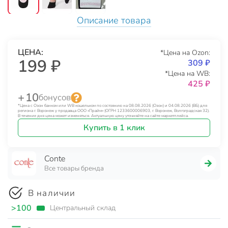
Описание товара
ЦЕНА:
*Цена на Ozon:
199 ₽
309 ₽
*Цена на WB:
425 ₽
+ 10
бонусов
*Цена с Озон банком или WB кошельком по состоянию на 08.08.2026 (Озон) и 04.08.2026 (ВБ) для
региона г. Воронеж у продавца ООО «Прайм» (ОГРН 1233600006903, г. Воронеж, Волгоградская 32).
В течение дня цена может изменяться. Актуальную цену уточняйте на сайте маркетплейса.
Купить в 1 клик
Conte
Все товары бренда
В наличии
>100
Центральный склад