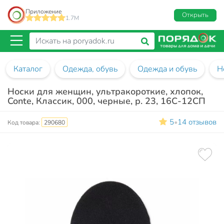
Приложение
Открыть
1.7M
Каталог
Одежда, обувь
Одежда и обувь
Н
Носки для женщин, ультракороткие, хлопок,
Conte, Классик, 000, черные, р. 23, 16С-12СП
5
14 отзывов
•
Код товара:
290680