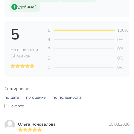
удобные
3
Пол
женский
Цвет
черный
5
5
100%
Особенности
тонкий
4
0%
Размер
23
3
0%
На основании
Резинка
с резинкой
14 оценок
2
0%
Вид
классический
1
0%
Тип носков
подследники
Количество пар
1 пара
Сортировать:
по дате
по оценке
по полезности
Высота носков
короткий
c фото
Артикул производителя
16С-12СП
Модель
Классик
Ольга Коновалова
15.03.2026
Вес в упаковке
25 г