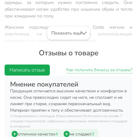
одежды, за которым нужно постоянно следить. Они
обеспечивают ногам удобство при ношении обуви и тепло
при хождении по полу.
Женские подследники из хлопка Conte мягкие и
Показать ещё
эластичные, на запяточной части антискользящее
покрытие для предотвращения сползания.
Отзывы о товаре
Размер: 23;
Пол: для женщин;
Написать отзыв
Цвет: черный;
Как получить бонусы за отзывы?
Состав: хлопок 70%, полиамид 25%, эластан 5%.
Мнение покупателей
Техническая информация
Продукция отличается высоким качеством и комфортом в
носке. Она превосходно сидит на ноге, не сползает и не
Бренд
Conte
линяет при стирке, сохраняя первоначальный вид.
Материал приятен к телу и обеспечивает долговечность.
Страна производства
Беларусь
Сгенерировано с помощью Искусственного Интеллекта на основе 7
отзывов покупателей, собранных с различных тематических площадок
Сезонность
летний
в интернете
отличное качество
4
не спадают
3
Материал
хлопок