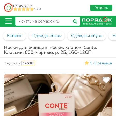
Приложение
Открыть
1.7M
Каталог
Одежда, обувь
Одежда и обувь
Н
Носки для женщин, носки, хлопок, Conte,
Классик, 000, черные, р. 25, 16С-12СП
5
6 отзывов
•
Код товара:
290684