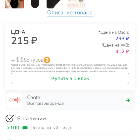
Описание товара
ЦЕНА:
*Цена на Ozon:
215 ₽
293 ₽
*Цена на WB:
412 ₽
+ 11
бонусов
*Цена с Озон банком или WB кошельком по состоянию на 06.08.2026 (Озон) и 04.08.2026 (ВБ) для
региона г. Воронеж у продавца ООО «Прайм» (ОГРН 1233600006903, г. Воронеж, Волгоградская 32).
В течение дня цена может изменяться. Актуальную цену уточняйте на сайте маркетплейса.
Купить в 1 клик
Conte
Все товары бренда
В наличии
>100
Центральный склад