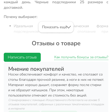
каждый день. Черные подследники 25 размера с
доставкой.
Почему выбирают:
Идеальная посадка: анатомическая форма
Показать ещё
подследников предотвращает сползание при
активной ходьбе, обеспечивая комфорт в любой
Отзывы о товаре
обуви.
Натуральный состав: высокое содержание хлопка
позволяет коже дышать, предотвращая перегрев и
Написать отзыв
Как получить бонусы за отзывы?
избыточное потоотделение в летний период.
Мнение покупателей
Универсальность: лаконичный черный цвет и
отсутствие декора делают модель незаменимой
Носки обеспечивают комфорт и качество, не сползают со
базой для дома, офиса или прогулок.
стопы благодаря прочной резинке, а ноги в них не потеют.
Материал хорошо дышит, сохраняет форму после стирки
При выборе базового гардероба многие задаются
и не образует катышков. При этом, некоторые
вопросом, какие носки лучше подходят для повседневной
пользователи отмечают их стоимость без акций.
носки в жаркую погоду. Модель Conte Классик 16С-12СП
Сгенерировано с помощью Искусственного Интеллекта на основе 5
отзывов покупателей, собранных с различных тематических площадок
— это оптимальный выбор для тех, кто ценит сочетание
в интернете
практичности и легкости. В отличие от синтетических