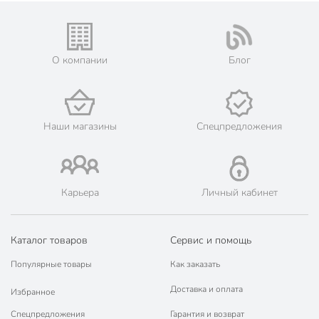
Вид
классический
Тип носков
подследники
О компании
Блог
Количество пар
1 пара
Узор
без узоров
Высота носков
короткий
Наши магазины
Спецпредложения
Артикул производителя
16С-12СП
Модель
Классик
Карьера
Личный кабинет
Вес в упаковке
25 г
Габариты упаковки
28 x 10 x 2 см
Каталог товаров
Сервис и помощь
Популярные товары
Как заказать
Доставка и оплата
Избранное
Спецпредложения
Гарантия и возврат