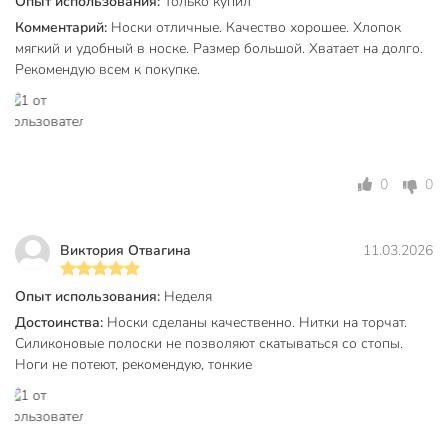
Опыт использования:
Только купил
Частые вопросы:
Комментарий:
Носки отличные. Качество хорошее. Хлопок
Подходят ли эти носки для ношения с балетками или
мягкий и удобный в носке. Размер большой. Хватает на долго.
лоферами?
Рекомендую всем к покупке.
Да, модель типа «подследники» специально разработана
как короткий вариант, который скрывается внутри обуви,
сохраняя эстетичный вид вашего образа и защищая стопу
от натирания.
0
0
Чем отличаются эти хлопковые носки от более дешевых
синтетических моделей?
Виктория Отвагина
11.03.2026
Главное отличие — гигроскопичность. Натуральный хлопок
отлично впитывает влагу и обеспечивает циркуляцию
Опыт использования:
Неделя
воздуха, что критически важно для предотвращения
Достоинства:
Носки сделаны качественно. Нитки на торчат.
дискомфорта летом, в отличие от синтетики, создающей
Силиконовые полоски не позволяют скатываться со стопы.
«парниковый эффект».
Ноги не потеют, рекомендую, тонкие
Как определить, подойдет ли мне 25 размер?
Размер 25 является стандартным для женской размерной