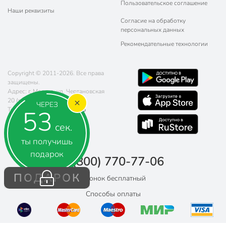
Пользовательское соглашение
Наши реквизиты
Согласие на обработку
персональных данных
Рекомендательные технологии
Copyright © 2011-2026. Все права
защищены.
Адрес: г. Москва, ул. Чертановская
20 (метро Южная)
ЧЕРЕЗ
52
Телефон:
8 (800) 770-77-06
Почта:
sales@poryadok.ru
сек.
ты получишь
подарок
8 (800) 770-77-06
ПОДАРОК
Звонок бесплатный
Способы оплаты