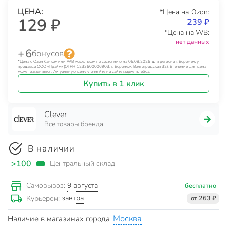
ЦЕНА:
*Цена на Ozon:
129 ₽
239 ₽
*Цена на WB:
нет данных
+ 6
бонусов
*Цена с Озон банком или WB кошельком по состоянию на 05.08.2026 для региона г. Воронеж у
продавца ООО «Прайм» (ОГРН 1233600006903, г. Воронеж, Волгоградская 32). В течение дня цена
может изменяться. Актуальную цену уточняйте на сайте маркетплейса.
Купить в 1 клик
Clever
Все товары бренда
В наличии
>100
Центральный склад
9 августа
Самовывоз:
бесплатно
завтра
Курьером:
от 263 ₽
Москва
Наличие в магазинах города