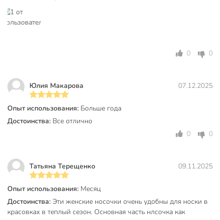
нагрузках.
Из чего состоят носки и чем они отличаются от
полностью синтетических?
В составе преобладает хлопок (с добавлением полиамида
0
0
и эластана), что делает носки мягкими, гигиеничными и
устойчивыми к износу — в отличие от синтетики, они
лучше «дышат» и подходят для чувствительной кожи.
Юлия Макарова
07.12.2025
Техническая информация
Опыт использования:
Больше года
Бренд
Clever
Достоинства:
Все отлично
0
0
Страна производства
Россия
Сезонность
летний
Татьяна Терещенко
09.11.2025
хлопок
Материал
полиамид
Опыт использования:
Месяц
эластан
Достоинства:
Эти женские носочки очень удобны для носки в
красовках в теплый сезон. Основная часть нлсочка как
Пол
женский