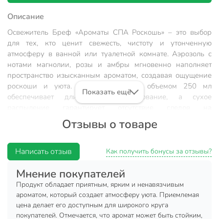
Описание
Освежитель Бреф «Ароматы СПА Роскошь» – это выбор
для тех, кто ценит свежесть, чистоту и утонченную
атмосферу в ванной или туалетной комнате. Аэрозоль с
нотами магнолии, розы и амбры мгновенно наполняет
пространство изысканным ароматом, создавая ощущение
роскоши и уюта. Сменный баллон объемом 250 мл
Показать ещё
обеспечивает длительное использование, а сухое
распыление гарантирует отсутствие следов на
поверхностях. Бреф – это надежное решение для
Отзывы о товаре
устранения неприятных запахов и их эффективной
нейтрализации, что особенно актуально для современных
домов и квартир.
Написать отзыв
Как получить бонусы за отзывы?
Преимущества:
Мнение покупателей
Продукт обладает приятным, ярким и ненавязчивым
аромат с нотами магнолии, розы и амбры создает
ароматом, который создает атмосферу уюта. Приемлемая
атмосферу настоящего СПА-салона прямо у себя
цена делает его доступным для широкого круга
дома;
покупателей. Отмечается, что аромат может быть стойким,