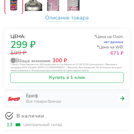
Описание товара
ЦЕНА:
*Цена на Ozon:
299 ₽
нет данных
*Цена на WB:
599 ₽
671 ₽
300 ₽
Ваша экономия:
*Цена с Озон банком или WB кошельком по состоянию на 01.08.2026 для региона г. Воронеж у
продавца ООО «Прайм» (ОГРН 1233600006903, г. Воронеж, Волгоградская 32). В течение дня цена
может изменяться. Актуальную цену уточняйте на сайте маркетплейса.
Купить в 1 клик
Бреф
Все товары бренда
В наличии
13
Центральный склад