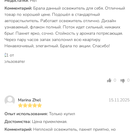
Недостатки:
Нет
Набор
поштучно
Комментарий:
Брала данный освежитель для себя. Отличный
Форма выпуска
аэрозоль
товар по хорошей цене. Подошёл в стандартный
автораспылитель. Работает освежитель отлично. Дизайн
Автоматический
ручные
узнаваемый, флакон полный. Поток идет сильный, никаких
брыг. Пахнет ярко, сочно. Стойкость у аромата потрясающая.
Настенный
напольные
Через пару часов запах заполонил всю квартиру.
Ненавязчивый, элегантный. Брала по акции. Спасибо!
Электрический
механические
с сухим
Сухое распыление
распылением
с запасным
Запасной блок
0
0
блоком
сменный баллон
Тип
Marina Zhel
15.11.2025
аэрозоль
для ванной и
Опыт использования:
Только купил
туалетной
Достоинства:
Цена приемлемая.
комнаты
Назначение
Комментарий:
Неплохой освежитель, пахнет приятно, но
для общественных