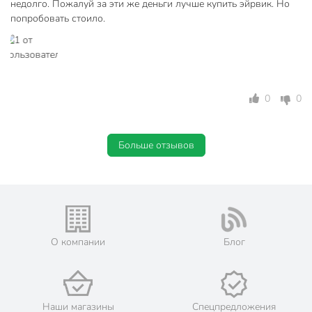
недолго. Пожалуй за эти же деньги лучше купить эйрвик. Но
помещений
попробовать стоило.
универсальный
увлажнение
Особенности
воздуха
устранение
0
0
неприятных
Эффект
запахов
нейтрализация
Больше отзывов
запаха
магнолия
Аромат
роза
амбра
Срок хранения
3 года
О компании
Блог
Ароматы СПА
Модель
Роскошь
Вес в упаковке
240 г
Наши магазины
Спецпредложения