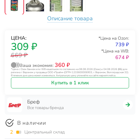
Описание товара
ЦЕНА:
*Цена на Ozon:
309 ₽
739 ₽
*Цена на WB:
669 ₽
674 ₽
360 ₽
Ваша экономия:
*Цена с Озон банком или WB кошельком по состоянию на 08.08.2026 (Озон) и 04.08.2026 (ВБ) для
региона г. Воронеж у продавца ООО «Прайм» (ОГРН 1233600006903, г. Воронеж, Волгоградская 32).
В течение дня цена может изменяться. Актуальную цену уточняйте на сайте маркетплейса.
Купить в 1 клик
Бреф
Все товары бренда
В наличии
2
Центральный склад