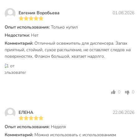
специально разработан для ванной и туалетной
Евгения Воробьева
01.08.2026
комнаты.
Опыт использования:
Только купил
Покупая освежитель Бреф Ароматы СПА Энергия, клиент
получает не только эффективное средство для борьбы с
Недостатки:
Нет
неприятными запахами, но и возможность создать
Комментарий:
Отличный освежитель для диспенсера. Запах
атмосферу уюта и свежести в любом доме. Уникальный
приятный, стойкий, сухое распыление, не оставляет следов на
аромат с нотами цедры апельсина и цветочной свежести
поверхностях. Флакон большой, хватает надолго.
подарит ощущение чистоты и комфорта, делая каждое
посещение ванной или туалетной комнаты приятным и
расслабляющим.
Техническая информация
0
0
Объем, мл
250 мл
Бренд
Бреф
ЕЛЕНА
22.06.2026
Страна производства
Россия
Опыт использования:
Неделя
Набор
поштучно
Комментарий:
Можно использовать с использованием