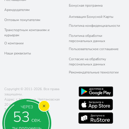
Бонусная программа
Арендодателям
Активация Бонусной Карты
Оптовым покупателям
Политика конфиденциальности
Транспортным компаниям и
курьерам
Политика обработки
персональных данных
О компании
Пользовательское соглашение
Наши реквизиты
Согласие на обработку
персональных данных
Рекомендательные технологии
Copyright © 2011-2026. Все права
защищены.
Адрес: г. Москва, ул. Чертановская
20 (метро Южная)
ЧЕРЕЗ
52
Телефон:
8 (800) 770-77-06
Почта:
sales@poryadok.ru
сек.
ты получишь