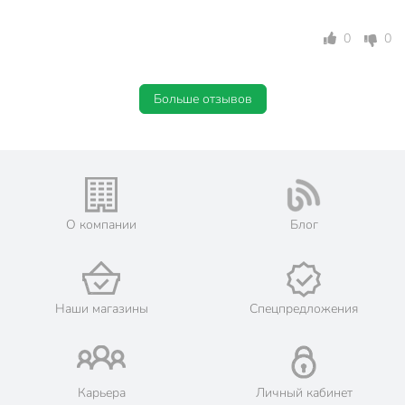
универсальный
увлажнение
0
0
Особенности
воздуха
устранение
Больше отзывов
неприятных
Эффект
запахов
нейтрализация
запаха
цедра апельсина
Аромат
цветы
О компании
Блог
Срок хранения
3 года
Ароматы СПА
Модель
Наши магазины
Спецпредложения
Энергия
Вес в упаковке
235 г
Габариты упаковки
15 x 6 x 6 см
Карьера
Личный кабинет