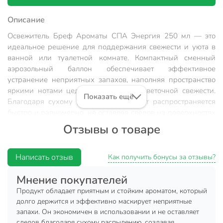
Описание
Освежитель Бреф Ароматы СПА Энергия 250 мл — это
идеальное решение для поддержания свежести и уюта в
ванной или туалетной комнате. Компактный сменный
аэрозольный баллон обеспечивает эффективное
устранение неприятных запахов, наполняя пространство
яркими нотами цедры апельсина и цветочной свежести.
Показать ещё
Благодаря сухому распылению аромат распространяется
быстро и равномерно, не оставляя следов на поверхностях
и не создавая влажности в помещении.
Отзывы о товаре
Освежитель предназначен для тех, кто ценит чистоту и
атмосферу уюта в доме. Формула Бреф нейтрализует
Написать отзыв
Как получить бонусы за отзывы?
запахи, а не просто маскирует их, создавая ощущение
свежести и легкости. Сменный баллон удобно
Мнение покупателей
использовать с подходящим держателем, что делает
Продукт обладает приятным и стойким ароматом, который
процесс замены быстрым и простым. Объем 250 мл
долго держится и эффективно маскирует неприятные
обеспечивает длительное использование, а срок хранения
запахи. Он экономичен в использовании и не оставляет
до 3 лет гарантирует сохранение аромата и
следов благодаря сухому распылению, создавая