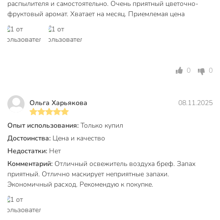
распылителя и самостоятельно. Очень приятный цветочно-
Форма выпуска
аэрозоль
фруктовый аромат. Хватает на месяц. Приемлемая цена
Автоматический
ручные
Настенный
напольные
Электрический
механические
0
0
с сухим
Сухое распыление
распылением
Ольга Харьякова
08.11.2025
с запасным
Запасной блок
блоком
Опыт использования:
Только купил
Достоинства:
Цена и качество
сменный баллон
Тип
аэрозоль
Недостатки:
Нет
Комментарий:
Отличный освежитель воздуха бреф. Запах
для ванной и
приятный. Отлично маскирует неприятные запахи.
туалетной
Экономичный расход. Рекомендую к покупке.
комнаты
Назначение
для общественных
помещений