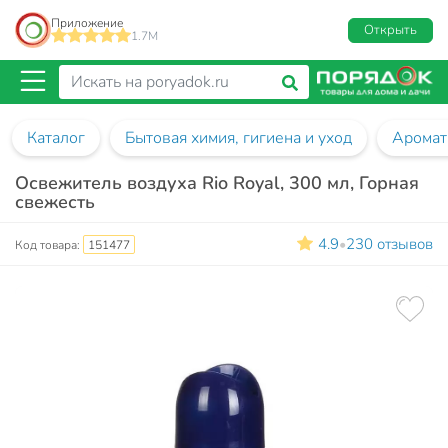
Приложение
Открыть
1.7M
Каталог
Бытовая химия, гигиена и уход
Аромат
Освежитель воздуха Rio Royal, 300 мл, Горная
свежесть
4.9
230 отзывов
•
Код товара:
151477