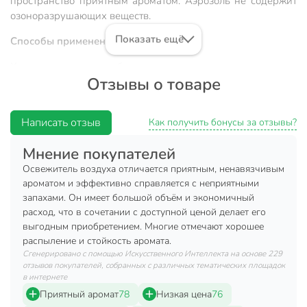
пространство приятным ароматом. Аэрозоль не содержит
озоноразрушающих веществ.
Показать ещё
Способы применения:
Хорошо встряхнуть баллон и нажатием на клапан в
Отзывы о товаре
течение нескольких секунд распылить его содержимое
вверх в центре помещения.
Объем: 300 мл.
Написать отзыв
Как получить бонусы за отзывы?
Техническая информация
Объем, мл
300 мл
Мнение покупателей
Освежитель воздуха отличается приятным, ненавязчивым
Бренд
Rio Royal
ароматом и эффективно справляется с неприятными
запахами. Он имеет большой объём и экономичный
Страна производства
Россия
расход, что в сочетании с доступной ценой делает его
Набор
поштучно
выгодным приобретением. Многие отмечают хорошее
распыление и стойкость аромата.
Форма выпуска
аэрозоль
Сгенерировано с помощью Искусственного Интеллекта на основе 229
отзывов покупателей, собранных с различных тематических площадок
Автоматический
ручные
в интернете
Приятный аромат
78
Низкая цена
76
Настенный
напольные