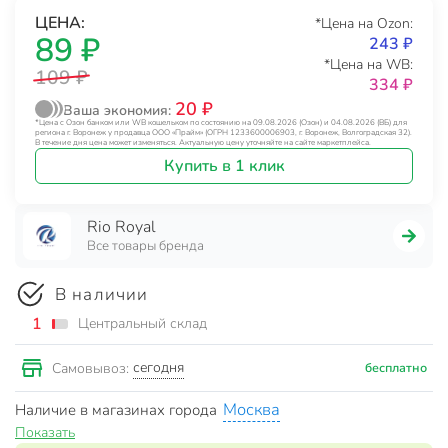
ЦЕНА:
*Цена на Ozon:
89 ₽
243 ₽
*Цена на WB:
109 ₽
334 ₽
20 ₽
Ваша экономия:
*Цена с Озон банком или WB кошельком по состоянию на 09.08.2026 (Озон) и 04.08.2026 (ВБ) для
региона г. Воронеж у продавца ООО «Прайм» (ОГРН 1233600006903, г. Воронеж, Волгоградская 32).
В течение дня цена может изменяться. Актуальную цену уточняйте на сайте маркетплейса.
Купить в 1 клик
Rio Royal
Все товары бренда
В наличии
1
Центральный склад
сегодня
Самовывоз:
бесплатно
Москва
Наличие в магазинах города
Показать