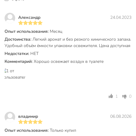
Эффект
запахов
нейтрализация
Александр
24.04.2023
запаха
Аромат
свежий
Опыт использования:
Месяц
Достоинства:
Легкий аромат и без резкого химического запаха.
Срок хранения
3 года
Удобный объём ёмкости упаковки освежителя. Цена доступная
Модель
Горная свежесть
Недостатки:
НЕТ
Комментарий:
Хорошо освежает воздух в туалете
Вес в упаковке
275 г
Габариты упаковки
5 x 5 x 23 см
1
0
владимир
06.08.2026
Опыт использования:
Только купил