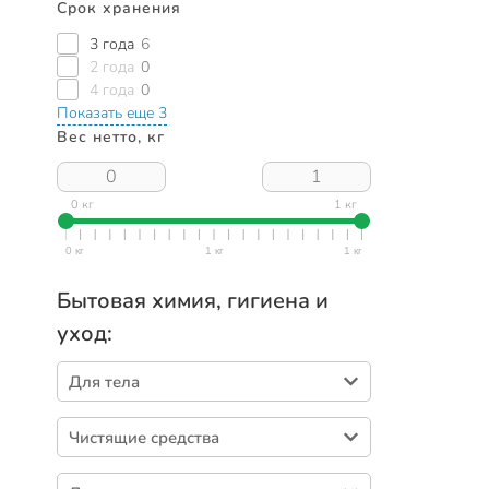
Срок хранения
3 года
6
2 года
0
4 года
0
Показать еще 3
Вес нетто, кг
0 кг
1 кг
Бытовая химия, гигиена и
уход:
Для тела
Дезодоранты (171)
Чистящие средства
Гели для душа (111)
Универсальные чистящие средства (71)
Мыло жидкое (75)