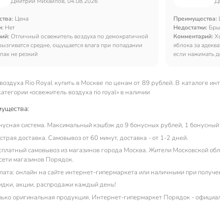
Дмитрий Михайлов, 04.08.2026
Д
ства:
Цена
Преимущества:
и:
Нет
Недостатки:
Бры
рий:
Отличный освежитель воздуха по демократичной
Комментарий:
Х
рызгиватся средне, ощущается влага при попадании
яблока за адеква
апах не резкий
если нажимать д
воздуха Rio Royal купить в Москве по ценам от 89 рублей. В каталоге и
категории «освежитель воздуха rio royal» в наличии
ущества:
нусная система. Максимальный кэшбэк до 9 бонусных рублей, 1 бонусный 
трая доставка. Самовывоз от 60 минут, доставка - от 1-2 дней.
сплатный самовывоз из магазинов города Москва. Жители Московской обла
 сети магазинов Порядок.
лата: онлайн на сайте интернет-гипермаркета или наличными при получе
идки, акции, распродажи каждый день!
лько оригинальная продукция. Интернет-гипермаркет Порядок - официа