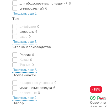
для общественных помещений
6
универсальный
6
Показать еще 2
Тип
диффузор
0
аэрозоль
6
саше
0
Показать еще 8
Страна производства
Россия
6
Китай
0
Турция
0
Показать еще 5
Особенности
подарочная упаковка
0
увлажнение воздуха
6
-18%
подвесные
0
89 ₽
Показать еще 2
109
Освежитель
Набор
Ароматный