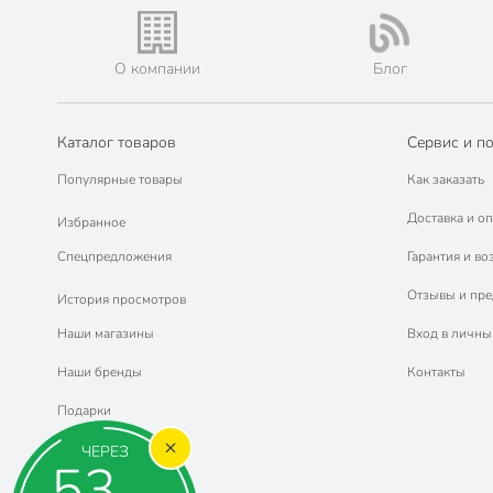
Ванны детские (2)
Губки для тела (5)
Маски для лица (16)
Горшки детские (1)
Пена для ванн (5)
Средства для снятия макияжа (11)
О компании
Блог
Подарочные наборы (4)
Помады и блески для губ (8)
Жидкости для снятия лака (3)
Лосьоны, тоники для лица (5)
Пемзы и терки для стоп (2)
Скрабы, пилинги для лица (5)
Каталог товаров
Сервис и п
Пластыри (2)
Популярные товары
Как заказать
Доставка и оп
Избранное
Спецпредложения
Гарантия и во
Отзывы и пр
История просмотров
Наши магазины
Вход в личны
Наши бренды
Контакты
Подарки
ЧЕРЕЗ
52