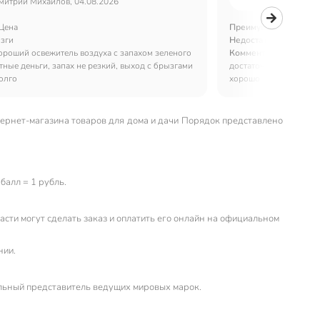
митрий Михайлов, 04.08.2026
Ольга, 
Цена
Преимущества:
Прият
зги
Недостатки:
Нет
ороший освежитель воздуха с запахом зеленого
Комментарий:
Освежит
тные деньги, запах не резкий, выход с брызгами
достаточно большой, 
олго
хорошо.
нтернет-магазина товаров для дома и дачи Порядок представлено
балл = 1 рубль.
сти могут сделать заказ и оплатить его онлайн на официальном
нии.
льный представитель ведущих мировых марок.