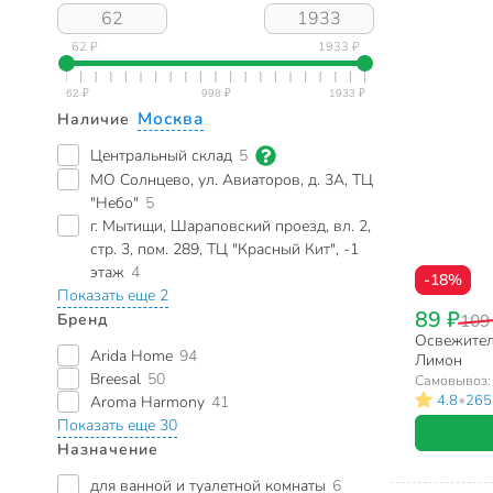
62 ₽
1933 ₽
Москва
Наличие
Центральный склад
5
МО Солнцево, ул. Авиаторов, д. 3А, ТЦ
"Небо"
5
г. Мытищи, Шараповский проезд, вл. 2,
стр. 3, пом. 289, ТЦ "Красный Кит", -1
этаж
4
-18%
Показать еще 2
89 ₽
Бренд
109
Освежитель
Arida Home
94
Лимон
Breesal
50
Самовывоз
•
4.8
265
Aroma Harmony
41
Показать еще 30
Назначение
для ванной и туалетной комнаты
6