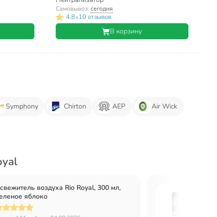
Самовывоз:
сегодня
•
4.8
10 отзывов
В корзину
Symphony
Chirton
АЕР
Air Wick
oyal
свежитель воздуха Rio Royal, 300 мл,
Освежи
еленое яблоко
Арома