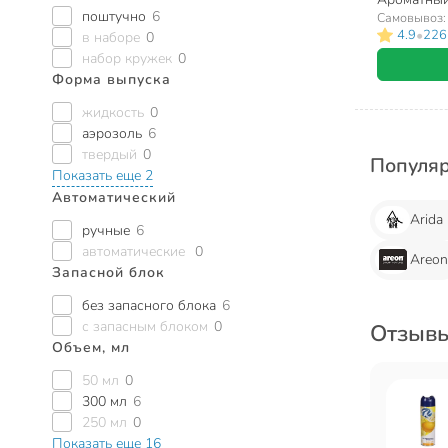
поштучно
6
Самовывоз
•
4.9
226
в наборе
0
набор кружек
0
Форма выпуска
жидкость
0
аэрозоль
6
твердый
0
Популя
Показать еще 2
Автоматический
Arida
ручные
6
автоматические
0
Areo
Запасной блок
без запасного блока
6
с запасным блоком
0
Отзывы
Объем, мл
50 мл
0
300 мл
6
250 мл
0
Показать еще 16