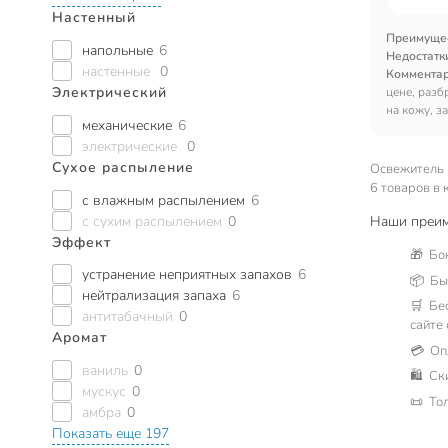
Настенный
Преимуще
напольные
6
Недостатк
настенные
0
Коммента
Электрический
цене, разб
на кожу, з
механические
6
электрические
0
Сухое распыление
Освежитель 
6 товаров в 
с влажным распылением
6
с сухим распылением
0
Наши преим
Эффект
🎁 Бо
устранение неприятных запахов
6
📦 Быс
нейтрализация запаха
6
🛒 Бе
антитабачный
0
сайте
Аромат
💳 Оп
ваниль
0
🛍 Ск
мускус
0
📜 То
амбра
0
Показать еще 197