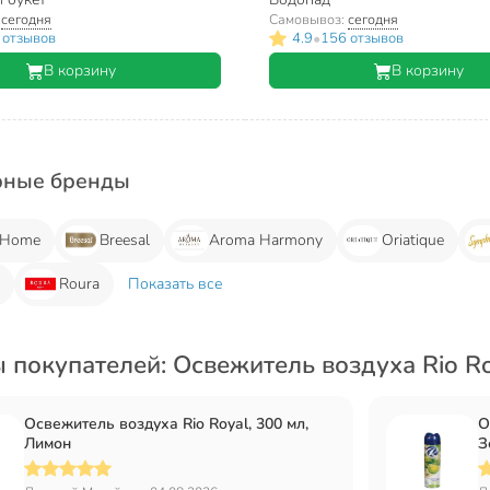
:
сегодня
Самовывоз:
сегодня
•
 отзывов
4.9
156 отзывов
В корзину
В корзину
рные бренды
 Home
Breesal
Aroma Harmony
Oriatique
n
Roura
Показать все
 покупателей: Освежитель воздуха Rio R
Освежитель воздуха Rio Royal, 300 мл,
О
Лимон
З