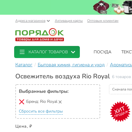
Адреса магазинов
Активация карты
Оптовым клиентам
КАТАЛОГ ТОВАРОВ
ПОСУДА
ТЕКС
Каталог
Бытовая химия, гигиена и уход
Ароматиз
Освежитель воздуха Rio Royal
6 товаров
Сначала по
Выбранные фильтры:
Бренд:
Rio Royal
ХИТ
Сбросить все фильтры
ПРОДАЖ
Цена, ₽