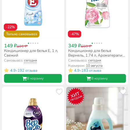
-22%
Только самовывоз
-47%
149 ₽
349 ₽
191 ₽
659 ₽
Кондиционер для белья E, 1 л,
Кондиционер для белья
Свежий
Вернель, 1.74 л, Ароматерапия
Пион и белый чай
Самовывоз:
сегодня
Самовывоз:
сегодня
Курьером:
10 августа
4.9
192 отзыва
4.9
183 отзыва
•
•
В корзину
В корзину
ХИТ
ПРОДАЖ