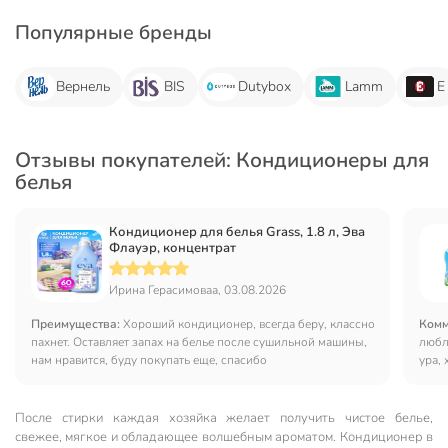
Популярные бренды
Вернель
BIS
Dutybox
Lamm
E
Отзывы покупателей: Кондиционеры для
белья
Кондиционер для белья Grass, 1.8 л, Эва
Флауэр, концентрат
Ирина Герасимоваа, 03.08.2026
Преимущества:
Хороший кондиционер, всегда беру, классно
Комм
пахнет. Оставляет запах на белье после сушильной машины,
любл
нам нравится, буду покупать еще, спасибо
ура, 
не и
После стирки каждая хозяйка желает получить чистое белье,
свежее, мягкое и обладающее волшебным ароматом. Кондиционер в