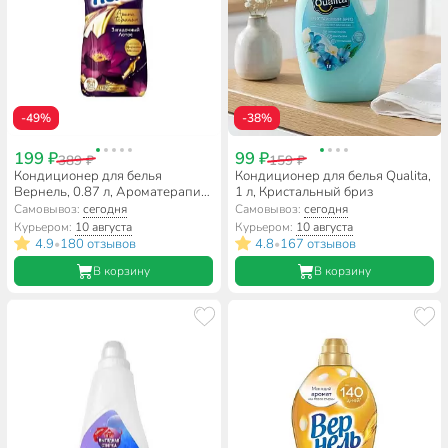
-49%
-38%
199 ₽
99 ₽
389 ₽
159 ₽
Кондиционер для белья
Кондиционер для белья Qualita,
Вернель, 0.87 л, Ароматерапия
1 л, Кристальный бриз
Загадочный лотос
Самовывоз:
сегодня
Самовывоз:
сегодня
Курьером:
10 августа
Курьером:
10 августа
4.9
180 отзывов
4.8
167 отзывов
•
•
В корзину
В корзину