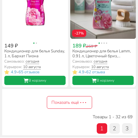
-27%
149 ₽
189 ₽
259 ₽
Кондиционер для белья Sunday,
Кондиционер для белья Lamm,
1 л, Бархат Пиона
0.91 л, Цветочный бриз,
концентрат
Самовывоз:
сегодня
Самовывоз:
сегодня
Курьером:
10 августа
Курьером:
10 августа
4.9
65 отзывов
4.9
62 отзыва
•
•
В корзину
В корзину
Показать ещё
Товары 1 - 32 из 69
1
2
3