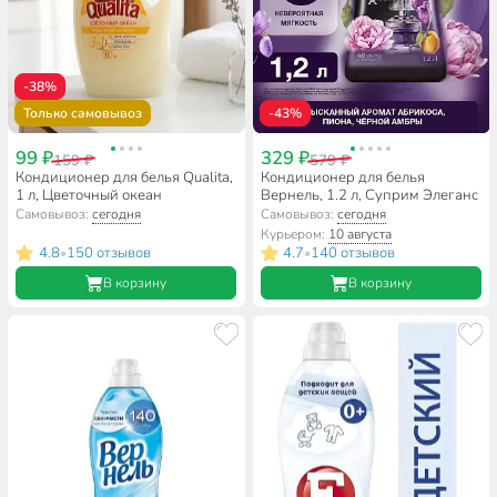
-38%
Только самовывоз
-43%
99 ₽
329 ₽
159 ₽
579 ₽
Кондиционер для белья Qualita,
Кондиционер для белья
1 л, Цветочный океан
Вернель, 1.2 л, Суприм Элеганс
Самовывоз:
сегодня
Самовывоз:
сегодня
Курьером:
10 августа
4.8
150 отзывов
4.7
140 отзывов
•
•
В корзину
В корзину