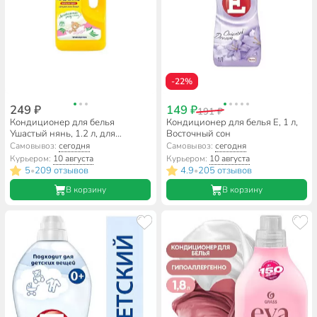
-22%
249 ₽
149 ₽
191 ₽
Кондиционер для белья
Кондиционер для белья E, 1 л,
Ушастый нянь, 1.2 л, для
Восточный сон
детских вещей, с алоэ вера
Самовывоз:
сегодня
Самовывоз:
сегодня
Курьером:
10 августа
Курьером:
10 августа
5
209 отзывов
4.9
205 отзывов
•
•
В корзину
В корзину