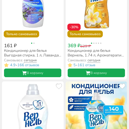
-30%
Только самовывоз
Только самовывоз
161 ₽
369 ₽
529 ₽
Кондиционер для белья
Кондиционер для белья
Выгодная стирка, 1 л, Лаванда
Вернель, 1.74 л, Ароматерапия
и хлопок
Чарующая ваниль
Самовывоз:
сегодня
Самовывоз:
сегодня
4.9
166 отзывов
5
161 отзыв
•
•
В корзину
В корзину