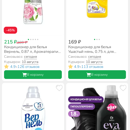
-45%
215 ₽
169 ₽
389 ₽
Кондиционер для белья
Кондиционер для белья
Вернель, 0.87 л, Ароматерапия
Ушастый нянь, 0.75 л, для
Пион и белый чай
детских вещей, Сладкий сон, с
Самовывоз:
сегодня
Самовывоз:
сегодня
лавандой
Курьером:
10 августа
Курьером:
10 августа
4.9
126 отзывов
4.9
113 отзывов
•
•
В корзину
В корзину