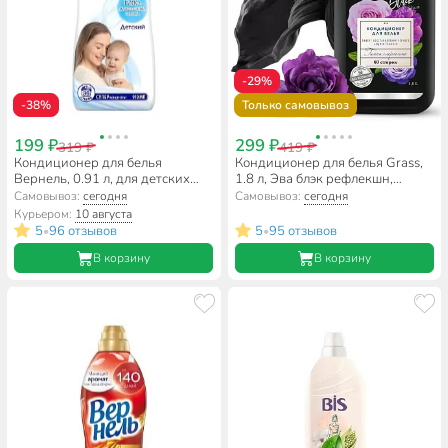
-29%
-38%
Только самовывоз
199 ₽
299 ₽
319 ₽
419 ₽
Кондиционер для белья
Кондиционер для белья Grass,
Вернель, 0.91 л, для детских
1.8 л, Эва блэк рефлекшн,
вещей, Детский
концентрат
Самовывоз:
сегодня
Самовывоз:
сегодня
Курьером:
10 августа
5
96 отзывов
5
95 отзывов
•
•
В корзину
В корзину