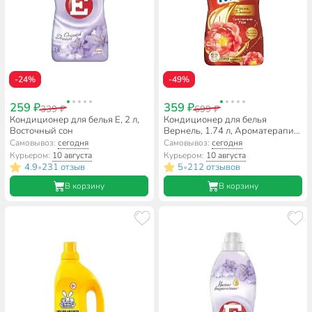
-24%
-49%
259 ₽
359 ₽
339 ₽
699 ₽
Кондиционер для белья E, 2 л,
Кондиционер для белья
Восточный сон
Вернель, 1.74 л, Ароматерапия
Чувственная роза
Самовывоз:
сегодня
Самовывоз:
сегодня
Курьером:
10 августа
Курьером:
10 августа
4.9
231 отзыв
5
212 отзывов
•
•
В корзину
В корзину