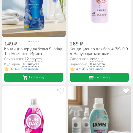
149 ₽
269 ₽
Кондиционер для белья Sunday,
Кондиционер для белья BIS, 0.9
1 л, Нежность Ириса
л, Чарующая магнолия,
концентрат
Самовывоз:
12 августа
Самовывоз:
сегодня
Курьером:
10 августа
Курьером:
10 августа
4.8
67 отзывов
4.9
66 отзывов
•
•
В корзину
В корзину