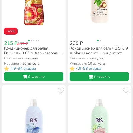
-45%
215 ₽
239 ₽
389 ₽
Кондиционер для белья
Кондиционер для белья BIS, 0.9
Вернель, 0.87 л, Ароматерапия
л, Магия карите, концентрат
Чувственная роза
Самовывоз:
сегодня
Самовывоз:
сегодня
Курьером:
10 августа
Курьером:
10 августа
4.9
94 отзыва
4.9
93 отзыва
•
•
В корзину
В корзину