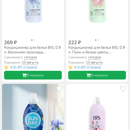
269 ₽
222 ₽
Кондиционер для белья BIS, 0.9
Кондиционер для белья BIS, 0.9
л, Весенняя прохлада,
л, Пион и белые цветы,
концентрат
концентрат
Самовывоз:
сегодня
Самовывоз:
сегодня
Курьером:
10 августа
Курьером:
10 августа
4.8
90 отзывов
4.9
80 отзывов
•
•
В корзину
В корзину