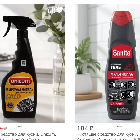
184 ₽
9 ₽
редство для кухни, Unicum,
Чистящее средство для кухни, S
ель, спрей, 500 мл
Антижир Мультисила, гель, 50