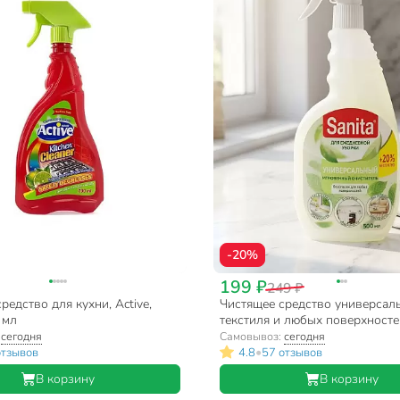
-20%
199 ₽
249 ₽
редство для кухни, Active,
Чистящее средство универсал
 мл
текстиля и любых поверхностей
Жироудалитель, спрей, 500 мл
:
сегодня
Самовывоз:
сегодня
•
отзывов
4.8
57 отзывов
В корзину
В корзину