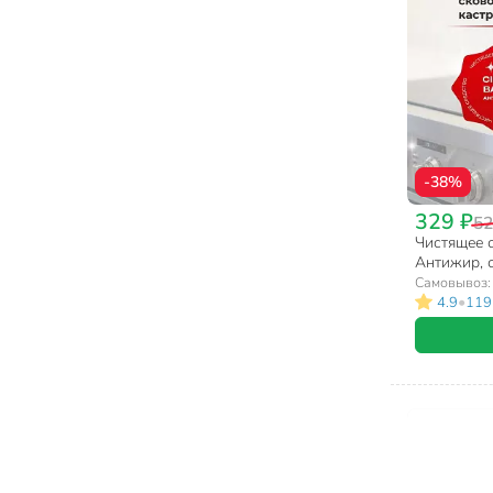
Лосьоны, тоники для лица (5)
-38%
329 ₽
52
Чистящее с
Антижир, с
Самовывоз
•
4.9
119