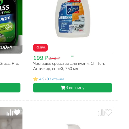
-29%
199 ₽
279 ₽
rass, Pro,
Чистящее средство для кухни, Chirton,
Антижир, спрей, 750 мл
•
4.9
83 отзыва
В корзину