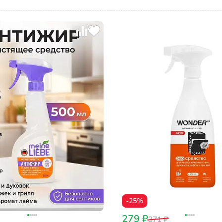
-25%
279 ₽
371 ₽