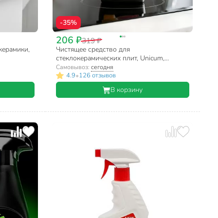
-35%
206 ₽
319 ₽
керамики,
Чистящее средство для
стеклокерамических плит, Unicum,
Жироудалитель, спрей, 500 мл
Самовывоз:
сегодня
•
4.9
126 отзывов
В корзину