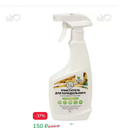
-37%
150 ₽
239 ₽