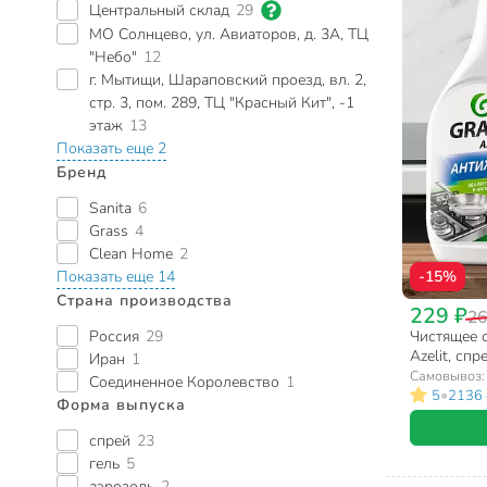
Центральный склад
29
МО Солнцево, ул. Авиаторов, д. 3А, ТЦ
"Небо"
12
г. Мытищи, Шараповский проезд, вл. 2,
стр. 3, пом. 289, ТЦ "Красный Кит", -1
этаж
13
Показать еще 2
Бренд
Sanita
6
Grass
4
Clean Home
2
Показать еще 14
-15%
Страна производства
229 ₽
26
Россия
29
Чистящее с
Azelit, спр
Иран
1
копоти
Самовывоз
Соединенное Королевство
1
•
5
2136 
Форма выпуска
спрей
23
гель
5
аэрозоль
2