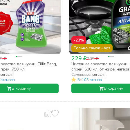
-23%
Только самовывоз
229 ₽
9 ₽
299 ₽
редство для кухни, Cillit Bang,
Чистящее средство для кухни, G
прей, 750 мл
спрей, 600 мл, от жира, нагара
:
сегодня
Самовывоз:
сегодня
•
 отзывов
5
103 отзыва
В корзину
В корзину