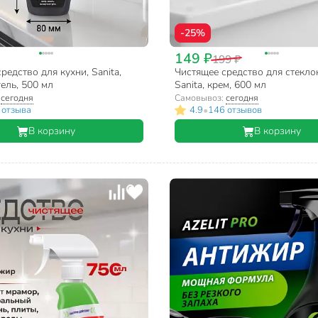
-25%
149 ₽
199 ₽
редство для кухни, Sanita,
Чистящее средство для стекло
ель, 500 мл
Sanita, крем, 600 мл
:
сегодня
Самовывоз:
сегодня
•
 отзыва
4.9
146 отзывов
В корзину
В корзину