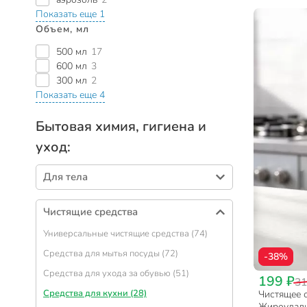
Показать еще 1
Объем, мл
500 мл
17
600 мл
3
300 мл
2
Показать еще 4
Бытовая химия, гигиена и
уход:
Для тела
Дезодоранты (173)
Чистящие средства
Гели для душа (112)
Универсальные чистящие средства (74)
Мыло жидкое (75)
Средства для мытья посуды (72)
-38%
Мыло (66)
Средства для ухода за обувью (51)
Кремы, лосьоны и бальзамы для тела (44)
199 ₽
31
Средства для кухни (28)
Чистящее с
Салфетки влажные (43)
Жироудалит