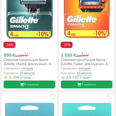
-34%
-23%
999 ₽
1 599 ₽
1 509 ₽
2 090 ₽
Сменные кассеты для бритв
Сменные кассеты для бритв
Gillette, Mach3, для мужчин, 4
Gillette, Fusion, для мужчин, 4
шт
шт, 81372251
Самовывоз:
сегодня
Самовывоз:
сегодня
Курьером:
10 августа
Курьером:
10 августа
5
204 отзыва
4.9
192 отзыва
•
•
В корзину
В корзину