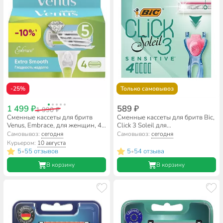
-25%
Только самовывоз
1 499 ₽
589 ₽
1 990 ₽
Сменные кассеты для бритв
Сменные кассеты для бритв Bic,
Venus, Embrace, для женщин, 4
Click 3 Soleil для
шт
чувствительной кожи, для
Самовывоз:
сегодня
Самовывоз:
сегодня
женщин, 4 шт, 921383
Курьером:
10 августа
5
55 отзывов
5
54 отзыва
•
•
В корзину
В корзину