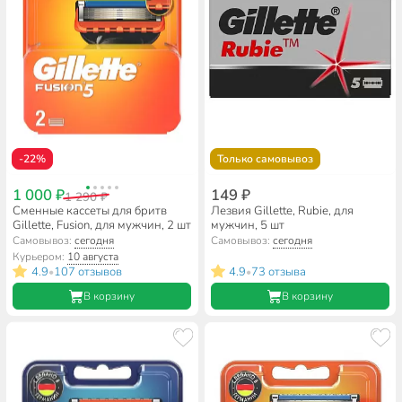
-22%
Только самовывоз
1 000 ₽
149 ₽
1 290 ₽
Сменные кассеты для бритв
Лезвия Gillette, Rubie, для
Gillette, Fusion, для мужчин, 2 шт
мужчин, 5 шт
Самовывоз:
сегодня
Самовывоз:
сегодня
Курьером:
10 августа
4.9
107 отзывов
4.9
73 отзыва
•
•
В корзину
В корзину