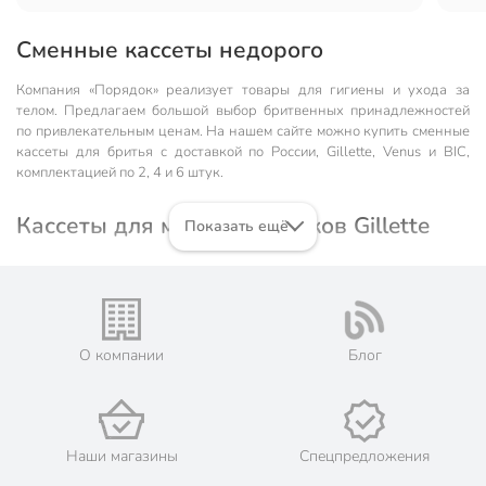
Сменные кассеты недорого
Компания «Порядок» реализует товары для гигиены и ухода за
телом. Предлагаем большой выбор бритвенных принадлежностей
по привлекательным ценам. На нашем сайте можно купить сменные
кассеты для бритья с доставкой по России, Gillette, Venus и BIC,
комплектацией по 2, 4 и 6 штук.
Кассеты для мужских станков Gillette
Показать ещё
Производитель аксессуаров для бритья и ухода за телом Gillette
известен по всему миру. Предлагает потребителям широкий
ассортимент качественных бритвенных систем, станков и
картриджей к ним. Самые популярные из них — сменные кассеты из
линейки Fusion и Mach3.
О компании
Блог
Сменные кассеты могут иметь 1, 3 и 5 лезвий. Все изделия оснащены
увлажняющими полосками-индикаторами и дополнительными
микрогребнями, благодаря которым обеспечивается разглаживание
кожи и идеальное скольжение для чистого бритья. Сменные кассеты
Наши магазины
Спецпредложения
взаимозаменяемы: независимо от модификации, они подходят к