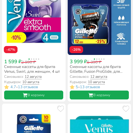
-47%
-26%
1 599 ₽
3 999 ₽
2 990 ₽
5 390 ₽
Сменные кассеты для бритв
Сменные кассеты для бритв
Venus, Swirl, для женщин, 4 шт
Gillette, Fusion ProGlide, для
мужчин, 12 шт
Самовывоз:
12 августа
Самовывоз:
12 августа
Курьером:
10 августа
Курьером:
10 августа
4.7
13 отзывов
5
13 отзывов
•
•
В корзину
В корзину