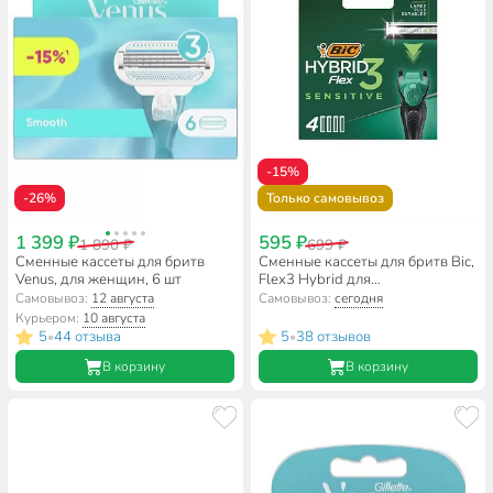
-15%
-26%
Только самовывоз
1 399 ₽
595 ₽
1 890 ₽
699 ₽
Сменные кассеты для бритв
Сменные кассеты для бритв Bic,
Venus, для женщин, 6 шт
Flex3 Hybrid для
чувствительной кожи, 921177
Самовывоз:
12 августа
Самовывоз:
сегодня
Курьером:
10 августа
5
44 отзыва
5
38 отзывов
•
•
В корзину
В корзину