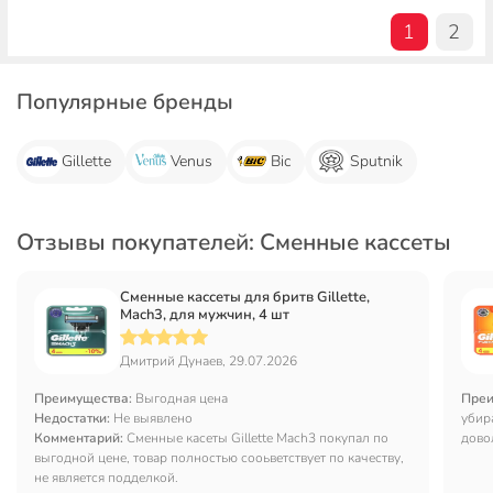
1
2
Популярные бренды
Gillette
Venus
Bic
Sputnik
Отзывы покупателей: Сменные кассеты
Сменные кассеты для бритв Gillette,
Mach3, для мужчин, 4 шт
Дмитрий Дунаев, 29.07.2026
Преимущества:
Выгодная цена
Преи
Недостатки:
Не выявлено
убир
Комментарий:
Сменные касеты Gillette Mach3 покупал по
довол
выгодной цене, товар полностью сооьветствует по качеству,
марк
не является подделкой.