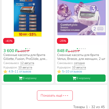
-41%
-25%
3 600 ₽
848 ₽
6 090 ₽
1 125 ₽
Сменные кассеты для бритв
Сменные кассеты для бритв
Gillette, Fusion, ProGlide, для
Venus, Breeze, для женщин, 2 шт
мужчин, 10 шт, 0050016380
Самовывоз:
12 августа
Самовывоз:
сегодня
Курьером:
10 августа
Курьером:
10 августа
4.9
11 отзывов
5
10 отзывов
•
•
В корзину
В корзину
Показать ещё
Товары 1 - 32 из 45