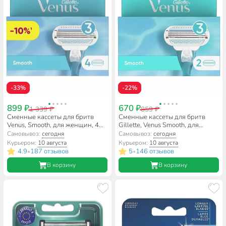
-33%
-22%
899 ₽
670 ₽
1 339 ₽
859 ₽
Сменные кассеты для бритв
Сменные кассеты для бритв
Venus, Smooth, для женщин, 4
Gillette, Venus Smooth, для
шт
женщин, 2 шт
Самовывоз:
сегодня
Самовывоз:
сегодня
Курьером:
10 августа
Курьером:
10 августа
4.9
187 отзывов
5
146 отзывов
•
•
В корзину
В корзину