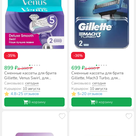
-35%
-36%
899 ₽
699 ₽
1 390 ₽
1 090 ₽
Сменные кассеты для бритв
Сменные кассеты для бритв
Gillette, Venus Swirl, для
Gillette, Mach3 Turbo, для
женщин, 2 шт, VNS-81534303
мужчин, 2 шт
Самовывоз:
сегодня
Самовывоз:
сегодня
Курьером:
10 августа
Курьером:
10 августа
4.8
25 отзывов
5
20 отзывов
•
•
В корзину
В корзину