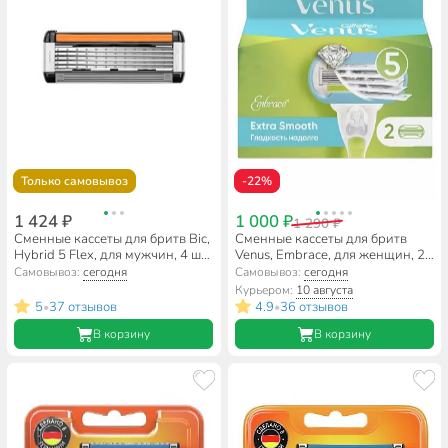
Только самовывоз
-22%
1 424 ₽
1 000 ₽
1 290 ₽
Сменные кассеты для бритв Bic,
Сменные кассеты для бритв
Hybrid 5 Flex, для мужчин, 4 шт,
Venus, Embrace, для женщин, 2
921179
шт
Самовывоз:
сегодня
Самовывоз:
сегодня
Курьером:
10 августа
5
37 отзывов
4.9
36 отзывов
•
•
В корзину
В корзину