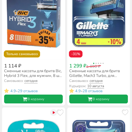
Только самовывоз
-31%
1 114 ₽
1 299 ₽
1 890 ₽
Сменные кассеты для бритв Bic,
Сменные кассеты для бритв
Hybrid 3 Flex, для мужчин, 8 шт,
Gillette, Mach3 Turbo, для
921450
мужчин, 4 шт
Самовывоз:
сегодня
Самовывоз:
сегодня
Курьером:
10 августа
4.9
29 отзывов
4.9
28 отзывов
•
•
В корзину
В корзину