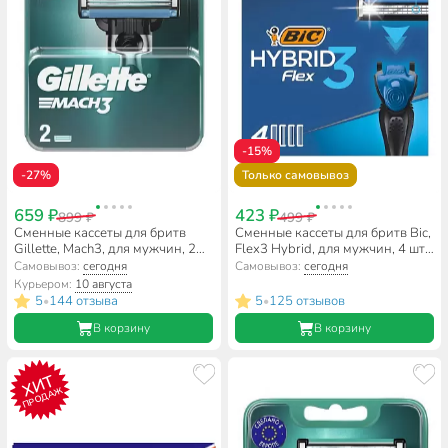
-15%
-27%
Только самовывоз
659 ₽
423 ₽
899 ₽
499 ₽
Сменные кассеты для бритв
Сменные кассеты для бритв Bic,
Gillette, Mach3, для мужчин, 2
Flex3 Hybrid, для мужчин, 4 шт,
шт
948274
Самовывоз:
сегодня
Самовывоз:
сегодня
Курьером:
10 августа
5
144 отзыва
5
125 отзывов
•
•
В корзину
В корзину
ХИТ
ПРОДАЖ