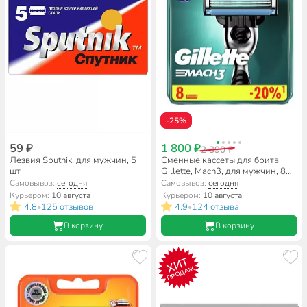
-25%
59 ₽
1 800 ₽
2 390 ₽
Лезвия Sputnik, для мужчин, 5
Сменные кассеты для бритв
шт
Gillette, Mach3, для мужчин, 8
шт
Самовывоз:
сегодня
Самовывоз:
сегодня
Курьером:
10 августа
Курьером:
10 августа
4.8
125 отзывов
4.9
124 отзыва
•
•
В корзину
В корзину
ХИТ
ПРОДАЖ