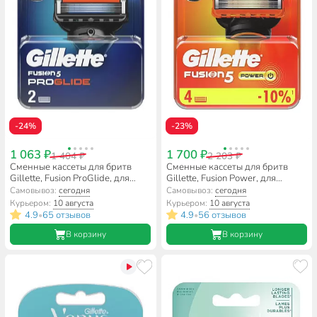
-24%
-23%
1 063 ₽
1 700 ₽
1 404 ₽
2 203 ₽
Сменные кассеты для бритв
Сменные кассеты для бритв
Gillette, Fusion ProGlide, для
Gillette, Fusion Power, для
мужчин, 2 шт, GIL-81521961
мужчин, 4 шт
Самовывоз:
сегодня
Самовывоз:
сегодня
Курьером:
10 августа
Курьером:
10 августа
4.9
65 отзывов
4.9
56 отзывов
•
•
В корзину
В корзину