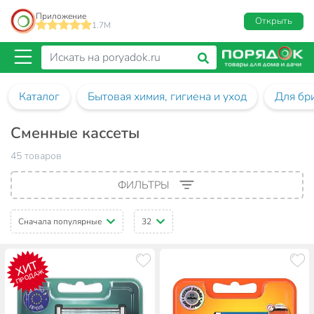
Приложение
Открыть
1.7M
Каталог
Бытовая химия, гигиена и уход
Для бр
Сменные кассеты
45 товаров
ФИЛЬТРЫ
Сначала популярные
32
ХИТ
ПРОДАЖ