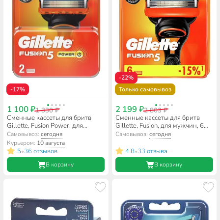
-22%
-17%
Только самовывоз
1 100 ₽
2 199 ₽
1 330 ₽
2 803 ₽
Сменные кассеты для бритв
Сменные кассеты для бритв
Gillette, Fusion Power, для
Gillette, Fusion, для мужчин, 6
мужчин, 2 шт
шт, GIL-81658791
Самовывоз:
сегодня
Самовывоз:
сегодня
Курьером:
10 августа
5
36 отзывов
4.8
33 отзыва
•
•
В корзину
В корзину