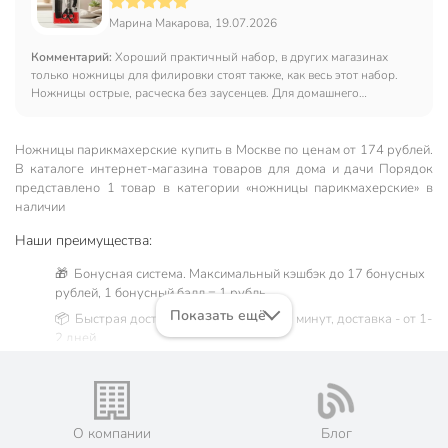
Марина Макарова, 19.07.2026
Комментарий:
Хороший практичный набор, в других магазинах
только ножницы для филировки стоят также, как весь этот набор.
Ножницы острые, расческа без заусенцев. Для домашнего
использования очень удобный набор.
Ножницы парикмахерские купить в Москве по ценам от 174 рублей.
В каталоге интернет-магазина товаров для дома и дачи Порядок
представлено 1 товар в категории «ножницы парикмахерские» в
наличии
Наши преимущества:
🎁 Бонусная система. Максимальный кэшбэк до 17 бонусных
рублей, 1 бонусный балл = 1 рубль.
Показать ещё
📦 Быстрая доставка. Самовывоз от 60 минут, доставка - от 1-
2 дней.
🛒 Бесплатный самовывоз из магазинов города Москва.
Жители Московской области могут сделать заказ и оплатить
его онлайн на официальном сайте сети магазинов Порядок.
💳 Оплата: онлайн на сайте интернет-гипермаркета или
О компании
Блог
наличными при получении.