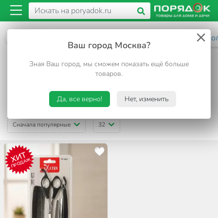
Каталог
Бытовая химия, гигиена и уход
Для во
Ваш город Москва?
Ножницы парикмахерские
Зная Ваш город, мы сможем показать ещё больше
товаров.
1 товар
ФИЛЬТРЫ
Да, все верно!
Нет, изменить
Сначала популярные
32
ХИТ
ПРОДАЖ