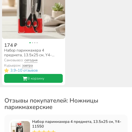
174 ₽
Набор парикмахера 4
предмета, 13.5х25 см, Y4-
11550
Самовывоз:
сегодня
Курьером:
завтра
3.9
10 отзывов
•
В корзину
Отзывы покупателей: Ножницы
парикмахерские
Набор парикмахера 4 предмета, 13.5х25 см, Y4-
11550