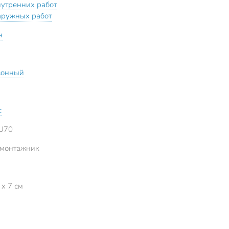
нутренних работ
аружных работ
н
зонный
с
U70
 монтажник
 x 7 см