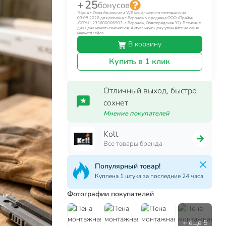
+ 25
бонусов
*Цена с Озон банком или WB кошельком по состоянию на
03.08.2026 для региона г. Воронеж у продавца ООО «Прайм»
(ОГРН 1233600006903, г. Воронеж, Волгоградская 32). В течение
дня цена может изменяться. Актуальную цену уточняйте на сайте
маркетплейса.
В корзину
Купить в 1 клик
Отличный выход, быстро
сохнет
Мнение покупателей
Kolt
Все товары бренда
Популярный товар!
Куплена 1 штука за последние 24 часа
Фотографии покупателей