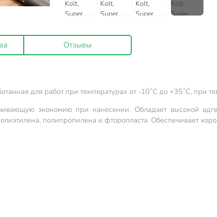
ва
Отзывы
танная для работ при температурах от -10˚С до +35˚С, при те
чивающую экономию при нанесении. Обладает высокой адгез
ем полиэтилена, полипропилена и фторопласта. Обеспечивает хо