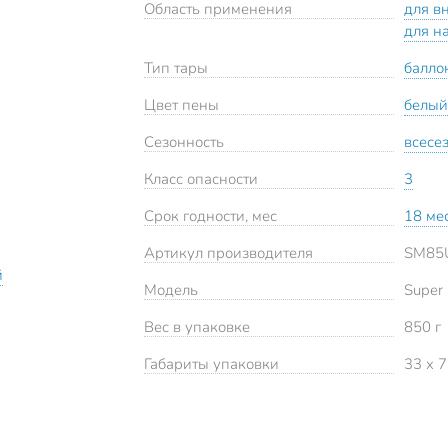
Область применения
для в
для н
Тип тары
балло
Цвет пены
белый
Сезонность
всесе
Класс опасности
3
Срок годности, мес
18 ме
Артикул производителя
SM85
й
Модель
Super
Вес в упаковке
850 г
Габариты упаковки
33 x 7