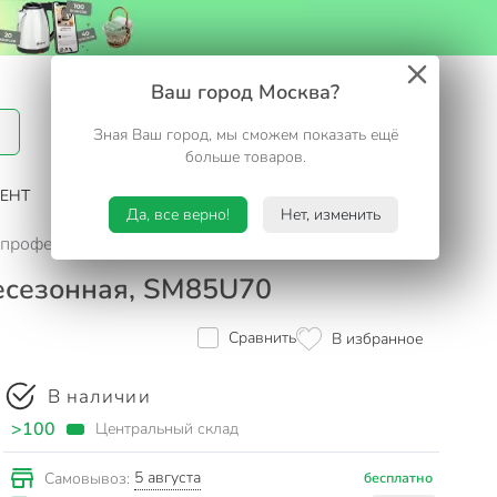
Вход / Регистрация
Ваш город Москва?
Зная Ваш город, мы сможем показать ещё
Избранное
Корзина
больше товаров.
ЕНТ
САД И ОГОРОД
ТУРИЗМ. ОТДЫХ НА ДАЧЕ
Да, все верно!
Нет, изменить
, профессиональная, 850 г, всесезонная, SM85U70
сесезонная, SM85U70
Сравнить
В избранное
В наличии
>100
Центральный склад
5 августа
Самовывоз:
бесплатно