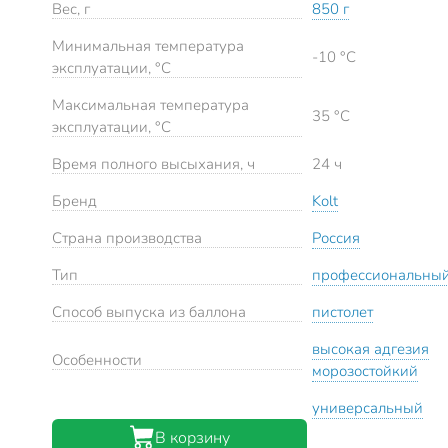
Вес, г
850 г
Минимальная температура
-10 °C
эксплуатации, °C
Максимальная температура
35 °C
эксплуатации, °C
Время полного высыхания, ч
24 ч
Бренд
Kolt
Страна производства
Россия
Тип
профессиональны
Способ выпуска из баллона
пистолет
высокая адгезия
Особенности
морозостойкий
универсальный
В корзину