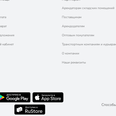
Арендаторам складских помещений
лата
Поставщикам
зврат
Арендодателям
едложения
Оптовым покупателям
й кабинет
Транспортным компаниям и курьера
О компании
Наши реквизиты
Способы