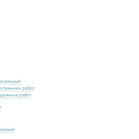
рсальный
нутренних работ
аружных работ
н
зонный