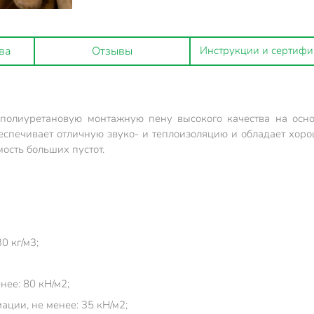
ва
Отзывы
Инструкции и сертифи
олиуретановую монтажную пену высокого качества на осно
ечивает отличную звуко- и теплоизоляцию и обладает хорош
мость больших пустот.
0 кг/м3;
ее: 80 кН/м2;
ции, не менее: 35 кН/м2;