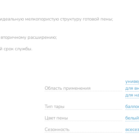
идеальную мелкопористую структуру готовой пены;
 вторичному расширению;
й срок службы.
униве
Область применения
для в
для н
Тип тары
балло
Цвет пены
белый
Сезонность
всесе