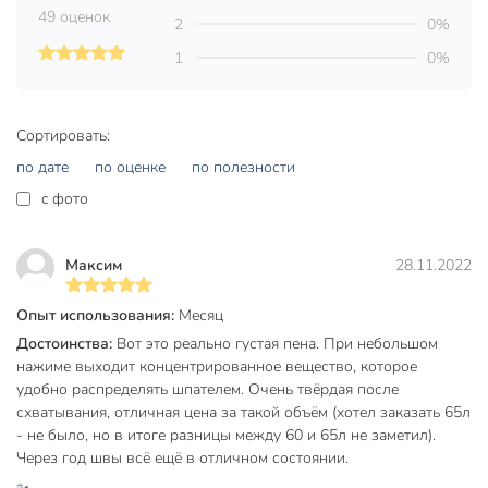
49 оценок
Страна производства
Россия
2
0%
1
0%
Тип
бытовой
Способ выпуска из баллона
трубка-адаптер
Сортировать:
высокая адгезия
Особенности
морозостойкий
по дате
по оценке
по полезности
c фото
универсальный
для внутренних
Область применения
работ
Максим
28.11.2022
для наружных
работ
Опыт использования:
Месяц
Тип тары
баллон
Достоинства:
Вот это реально густая пена. При небольшом
нажиме выходит концентрированное вещество, которое
Цвет пены
белый
удобно распределять шпателем. Очень твёрдая после
схватывания, отличная цена за такой объём (хотел заказать 65л
Сезонность
всесезонный
- не было, но в итоге разницы между 60 и 65л не заметил).
Через год швы всё ещё в отличном состоянии.
Класс опасности
3