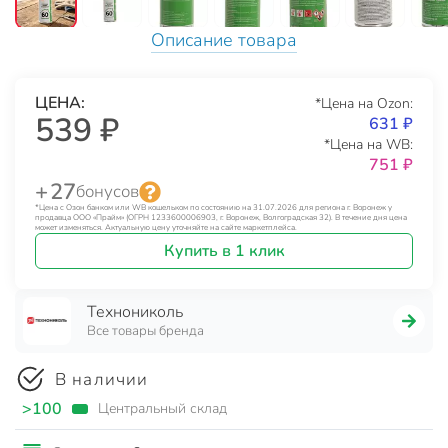
Описание товара
ЦЕНА:
*Цена на Ozon:
539 ₽
631 ₽
*Цена на WB:
751 ₽
+ 27
бонусов
*Цена с Озон банком или WB кошельком по состоянию на 31.07.2026 для региона г. Воронеж у
продавца ООО «Прайм» (ОГРН 1233600006903, г. Воронеж, Волгоградская 32). В течение дня цена
может изменяться. Актуальную цену уточняйте на сайте маркетплейса.
Купить в 1 клик
Технониколь
Все товары бренда
В наличии
>100
Центральный склад