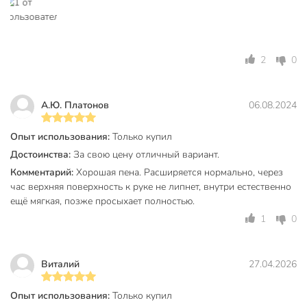
Срок годности, мес
18 мес
Артикул производителя
625507
Модель
Master
2
0
Вес в упаковке
780 г
А.Ю. Платонов
06.08.2024
Габариты упаковки
8 x 7 x 35 см
Опыт использования:
Только купил
Достоинства:
За свою цену отличный вариант.
Комментарий:
Хорошая пена. Расширяется нормально, через
час верхняя поверхность к руке не липнет, внутри естественно
ещё мягкая, позже просыхает полностью.
1
0
Виталий
27.04.2026
Опыт использования:
Только купил