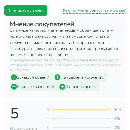
Огнеупорный: нет;
Написать отзыв
Тип применения: ручной;
Как получить бонусы за отзывы?
Минимальная температура применения: -10;
Мнение покупателей
Максимальная температура применения: +30;
Отличное качество и впечатляющий объем делают эту
Объем: 0.7 л.
монтажную пену незаменимым помощником. Она не
требует специального пистолета, быстро сохнет и
Техническая информация
гарантирует надежное сцепление, при этом предлагается
по весьма привлекательной цене.
Объем, мл
700 мл
Сгенерировано с помощью Искусственного Интеллекта на основе 19
отзывов покупателей, собранных с различных тематических площадок
Минимальная температура
в интернете
-10 °C
эксплуатации, °C
Большой объем
7
Не требует пистолета
5
Максимальная температура
Хорошее качество
5
Отличная цена
4
35 °C
эксплуатации, °C
Выход, л
60 л
5
5
96%
Время полного высыхания, ч
24 ч
4
4%
Бренд
Технониколь
3
0%
На основании