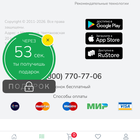
Рекомендательные технологии
Copyright © 2011-2026. Все права
защищены.
Адрес: г. Москва, ул. Чертановская
20 (метро Южная)
ЧЕРЕЗ
53
Телефон:
8 (800) 770-77-06
Почта:
sales@poryadok.ru
сек.
ты получишь
подарок
8 (800) 770-77-06
ПОДАРОК
Звонок бесплатный
Способы оплаты
0