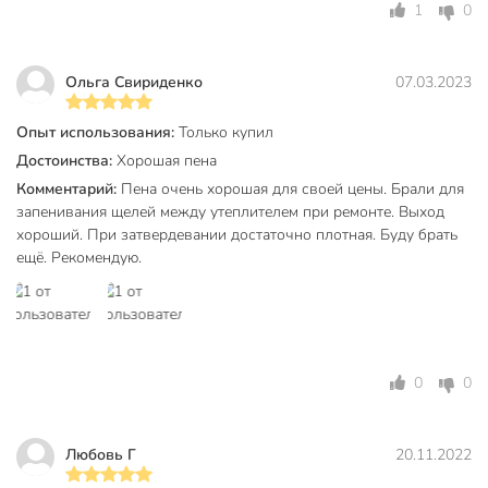
1
0
Тип тары
баллон
Цвет пены
белый
Ольга Свириденко
07.03.2023
Сезонность
зимний
Опыт использования:
Только купил
Класс опасности
3
Достоинства:
Хорошая пена
Срок годности, мес
18 мес
Комментарий:
Пена очень хорошая для своей цены. Брали для
запенивания щелей между утеплителем при ремонте. Выход
Артикул производителя
A1251Z
хороший. При затвердевании достаточно плотная. Буду брать
ещё. Рекомендую.
Модель
Master
Вес в упаковке
890 г
Габариты упаковки
33 x 7 x 7 см
0
0
Любовь Г
20.11.2022