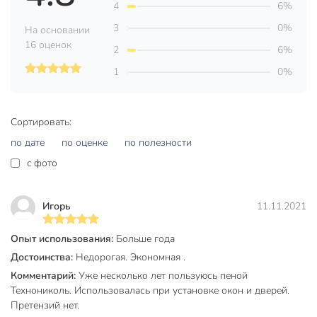
Максимальная температура
4
6%
35 °C
эксплуатации, °C
3
0%
На основании
16 оценок
Выход, л
65 л
2
6%
1
0%
Время полного высыхания, ч
24 ч
Бренд
Технониколь
Сортировать:
Страна производства
Россия
по дате
по оценке
по полезности
Тип
профессиональный
c фото
Способ выпуска из баллона
пистолет
высокая адгезия
Игорь
11.11.2021
Особенности
морозостойкий
Опыт использования:
Больше года
универсальный
Достоинства:
Недорогая. Экономная .
для внутренних
Комментарий:
Уже несколько лет пользуюсь пеной
Область применения
работ
Технониколь. Использовалась при установке окон и дверей.
для наружных
Претензий нет.
работ