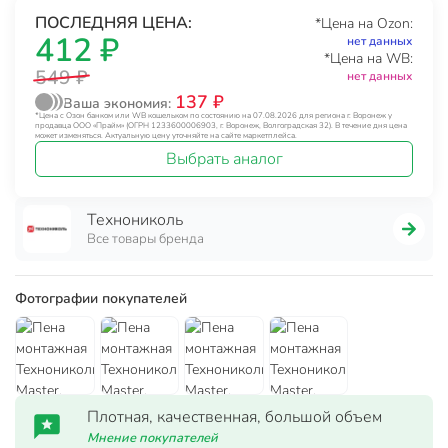
ПОСЛЕДНЯЯ ЦЕНА:
*Цена на Ozon:
412 ₽
нет данных
*Цена на WB:
549 ₽
нет данных
137 ₽
Ваша экономия:
*Цена с Озон банком или WB кошельком по состоянию на 07.08.2026 для региона г. Воронеж у
продавца ООО «Прайм» (ОГРН 1233600006903, г. Воронеж, Волгоградская 32). В течение дня цена
может изменяться. Актуальную цену уточняйте на сайте маркетплейса.
Выбрать аналог
Технониколь
Все товары бренда
Фотографии покупателей
Плотная, качественная, большой объем
Мнение покупателей