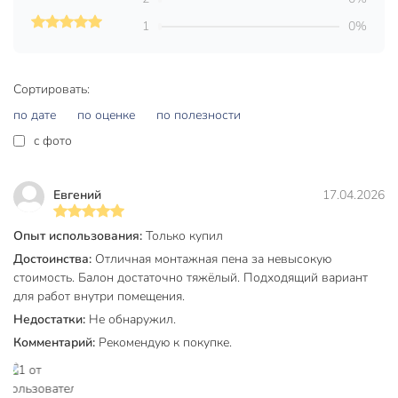
Минимальная температура
5 °C
1
0%
эксплуатации, °C
Максимальная температура
35 °C
эксплуатации, °C
Сортировать:
Выход, л
70 л
по дате
по оценке
по полезности
c фото
Время полного высыхания, ч
24 ч
Бренд
Irfix
Евгений
17.04.2026
Страна производства
Россия
Опыт использования:
Только купил
Тип
профессиональный
Достоинства:
Отличная монтажная пена за невысокую
стоимость. Балон достаточно тяжёлый. Подходящий вариант
Способ выпуска из баллона
пистолет
для работ внутри помещения.
Особенности
высокая адгезия
Недостатки:
Не обнаружил.
Комментарий:
Рекомендую к покупке.
универсальный
для внутренних
Область применения
работ