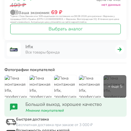
499 ₽
нет данных
69 ₽
Ваша экономия:
*Цена с Озон банком или WB кошельком по состоянию на 08.08.2026 для региона г. Воронеж у
продавца ООО «Прайм» (ОГРН 1233600006903, г. Воронеж, Волгоградская 32). В течение дня цена
может изменяться. Актуальную цену уточняйте на сайте маркетплейса.
Выбрать аналог
Irfix
Все товары бренда
Фотографии покупателей
Большой выход, хорошее качество
Мнение покупателей
Быстрая доставка
Бесплатная доставка при заказе от 3 000 ₽
Возможность оплаты картой