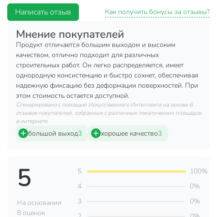
Выход пены более 70 литров (в зависимости от
Написать отзыв
Как получить бонусы за отзывы?
температуры окружающей среды и влажности
воздуха);
Мнение покупателей
Время предварительной обработки: 45 мин;
Продукт отличается большим выходом и высоким
качеством, отлично подходит для различных
Содержит замедлитель горения;
строительных работ. Он легко распределяется, имеет
однородную консистенцию и быстро сохнет, обеспечивая
Преимущества:
надежную фиксацию без деформации поверхностей. При
Благодаря специальной рецептуре выход пены
этом стоимость остается доступной.
больше, чем у аналогов на рынке;
Сгенерировано с помощью Искусственного Интеллекта на основе 6
отзывов покупателей, собранных с различных тематических площадок
Сохраняет характеристики в условиях низкой
в интернете
влажности окружающей среды;
большой выход
3
хорошее качество
3
Обладает высокими тепло- и звукоизоляционными
свойствами;
5
Отличается низким влагопоглощением;
5
100%
4
0%
Техническая информация
3
0%
На основании
Объем, мл
880 мл
8 оценок
2
0%