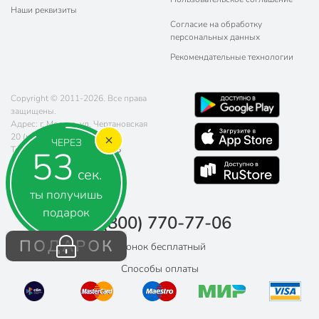
Наши реквизиты
Согласие на обработку
персональных данных
Рекомендательные технологии
Copyright © 2011-2026. Все права
защищены.
Адрес: г. Москва, ул. Чертановская
20 (метро Южная)
ЧЕРЕЗ
52
Телефон:
8 (800) 770-77-06
Почта:
sales@poryadok.ru
сек.
ты получишь
подарок
8 (800) 770-77-06
ПОДАРОК
Звонок бесплатный
Способы оплаты