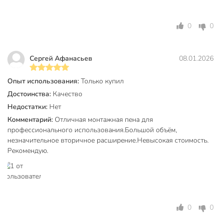
для наружных
работ
0
0
Тип тары
баллон
Цвет пены
белый
Сергей Афанасьев
08.01.2026
Сезонность
летний
Опыт использования:
Только купил
Класс опасности
3
Достоинства:
Качество
Срок годности, мес
18 мес
Недостатки:
Нет
Комментарий:
Отличная монтажная пена для
Артикул производителя
10041
профессионального использования.Большой объём,
незначительное вторичное расширение.Невысокая стоимость.
Вес в упаковке
1.02 кг
Рекомендую.
Габариты упаковки
33 x 7 x 7 см
0
0