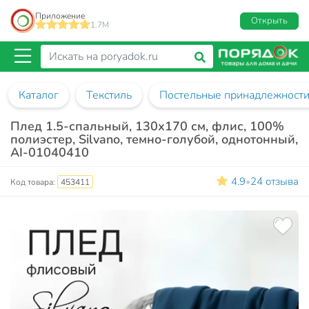
Приложение
Открыть
1.7M
Каталог
Текстиль
Постельные принадлежност
Плед 1.5-спальный, 130х170 см, флис, 100%
полиэстер, Silvano, темно-голубой, однотонный,
AI-01040410
4.9
24 отзыва
•
Код товара:
453411