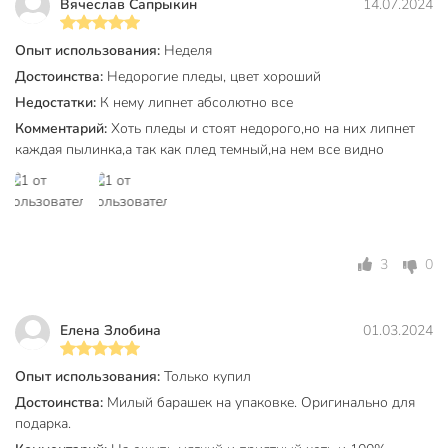
Вячеслав Сапрыкин
14.07.2024
Ширина, см
130 см
Опыт использования:
Неделя
Вес, кг
0.48 кг
Достоинства:
Недорогие пледы, цвет хороший
Длина, см
170 см
Недостатки:
К нему липнет абсолютно все
Комментарий:
Хоть пледы и стоят недорого,но на них липнет
Размерность
1.5-спальный
каждая пылинка,а так как плед темный,на нем все видно
Бренд
Silvano
Страна производства
Китай
Тип ткани
флис
3
0
Стеганое
нестеганые
Двухсторонний
двухсторонние
Елена Злобина
01.03.2024
Для детей
для взрослых
Опыт использования:
Только купил
Цвет
синий
Достоинства:
Милый барашек на упаковке. Оригинально для
подарка.
Состав
полиэстер