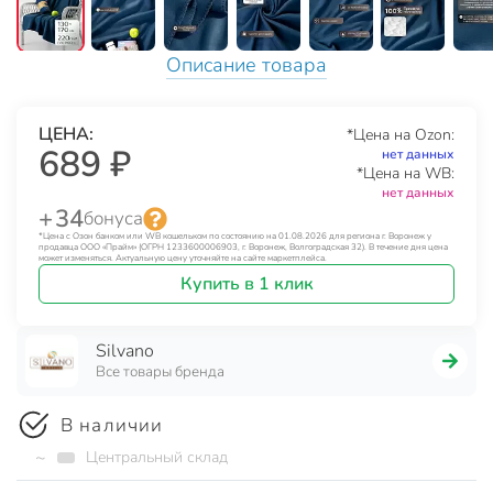
Описание товара
ЦЕНА:
*Цена на Ozon:
689 ₽
нет данных
*Цена на WB:
нет данных
+ 34
бонуса
*Цена с Озон банком или WB кошельком по состоянию на 01.08.2026 для региона г. Воронеж у
продавца ООО «Прайм» (ОГРН 1233600006903, г. Воронеж, Волгоградская 32). В течение дня цена
может изменяться. Актуальную цену уточняйте на сайте маркетплейса.
Купить в 1 клик
Silvano
Все товары бренда
В наличии
~
Центральный склад