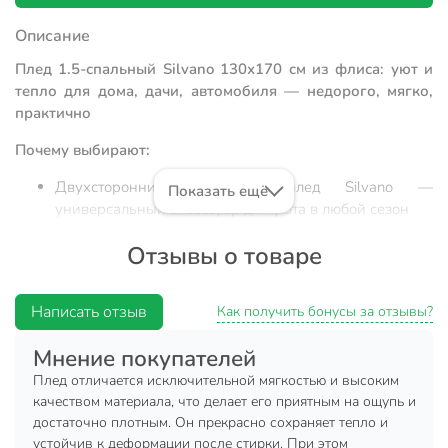
Описание
Плед 1.5-спальный Silvano 130х170 см из флиса: уют и
тепло для дома, дачи, автомобиля — недорого, мягко,
практично
Почему выбирают:
Двухсторонний флисовый плед Silvano —
Показать ещё
универсальный аксессуар для уюта в любой сезон
Оптимальный размер 130х170 см, 100%
Отзывы о товаре
гипоаллергенный полиэстер, вес всего 0,48 кг —
удобно брать с собой
Написать отзыв
Идеален для дивана, кресла, пикника, поездки в
Как получить бонусы за отзывы?
машине или подарка близким
Мнение покупателей
Плед 1.5-спальный Silvano — это практичный выбор для
Плед отличается исключительной мягкостью и высоким
тех, кто ищет недорогой и надежный плед для дома, дачи
качеством материала, что делает его приятным на ощупь и
или путешествий. Благодаря современному флису из
достаточно плотным. Он прекрасно сохраняет тепло и
100% полиэстера, изделие сохраняет тепло, быстро
устойчив к деформации после стирки. При этом