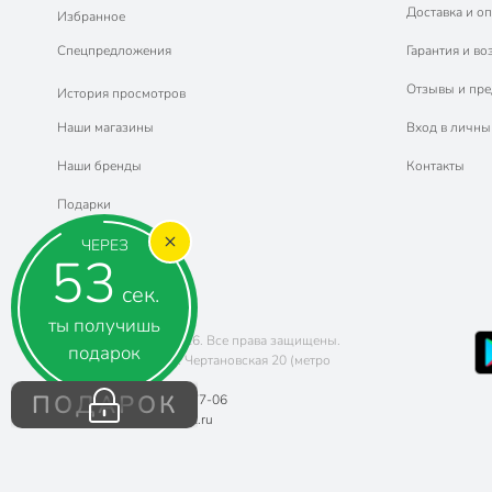
Доставка и оп
Избранное
Спецпредложения
Гарантия и во
Отзывы и пр
История просмотров
Наши магазины
Вход в личны
Наши бренды
Контакты
Подарки
ЧЕРЕЗ
53
сек.
ты получишь
Copyright © 2011-2026. Все права защищены.
подарок
Адрес: г. Москва, ул. Чертановская 20 (метро
Южная)
ПОДАРОК
Телефон:
8 (800) 770-77-06
Почта:
sales@poryadok.ru