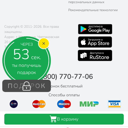
персональных данных
Рекомендательные технологии
Copyright © 2011-2026. Все права
защищены.
Адрес: г. Москва, ул. Чертановская
20 (метро Южная)
ЧЕРЕЗ
52
Телефон:
8 (800) 770-77-06
Почта:
sales@poryadok.ru
сек.
ты получишь
подарок
8 (800) 770-77-06
ПОДАРОК
Звонок бесплатный
Способы оплаты
В корзину