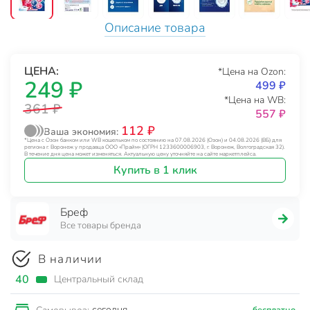
Описание товара
ЦЕНА:
*Цена на Ozon:
249 ₽
499 ₽
*Цена на WB:
361 ₽
557 ₽
112 ₽
Ваша экономия:
*Цена с Озон банком или WB кошельком по состоянию на 07.08.2026 (Озон) и 04.08.2026 (ВБ) для
региона г. Воронеж у продавца ООО «Прайм» (ОГРН 1233600006903, г. Воронеж, Волгоградская 32).
В течение дня цена может изменяться. Актуальную цену уточняйте на сайте маркетплейса.
Купить в 1 клик
Бреф
Все товары бренда
В наличии
40
Центральный склад
сегодня
бесплатно