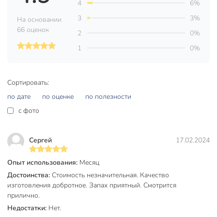
4
6%
Страна производства
Россия
3
3%
На основании
Тип
подвеска
66 оценок
2
0%
Сила-Актив
1
0%
Модель
Цветочная
свежесть
Сортировать:
Вес в упаковке
135 г
по дате
по оценке
по полезности
Габариты упаковки
4 x 13 x 19 см
c фото
Сергей
17.02.2024
Опыт использования:
Месяц
Достоинства:
Стоимость незначительная. Качество
изготовления добротное. Запах приятный. Смотрится
прилично.
Недостатки:
Нет.