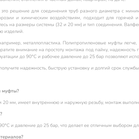
 это решение для соединения труб разного диаметра с мини
розии и химическим воздействиям, подходит для горячей и 
сь на размеры системы (32 и 20 мм) и тип соединения. Валф
ю изделий.
 например, металлопластика. Полипропиленовые муфты легче,
братите внимание на простоту монтажа под пайку, надежность
луатации до 90°C и рабочее давление до 25 бар позволяют ис
получите надежность, быструю установку и долгий срок службы
й муфты?
 20 мм, имеет внутреннюю и наружную резьбу, монтаж выполня
?
0°C и давление до 25 бар, что делает ее отличным выбором дл
атериалов?