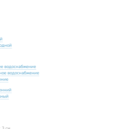
ой
одной
ее водоснабжение
ное водоснабжение
ение
енний
жный
x 3 см