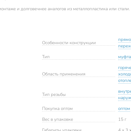
онтаже и долговечнее аналогов из металлопластика или стали.
прям
Особенности конструкции
перех
Тип
муфта
горяч
Область применения
холод
отопл
внутр
Тип резьбы
нару
Покупка оптом
оптом
Вес в упаковке
15 г
Габариты упаковки
4 x 3 