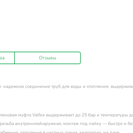
ва
Отзывы
: надежное соединение труб для воды и отопления, выдержив
еновая муфта Valfex выдерживает до 25 бар и температуры до
езьба внутренняя/наружная, монтаж под пайку — быстро и без
абжения, отопления в частных домах, квартирах, на даче.