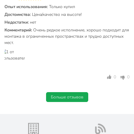
Бренд
Valfex
Опыт использования:
Только купил
Страна производства
Турция
Достоинства:
Цена/качество на высоте!
Недостатки:
нет
Материал
полипропилен
Комментарий:
Очень редкое исполнение, хорошо подходит для
монтажа в ограниченных пространствах и трудно доступных
Тип присоединения
под пайку
мест.
Цвет
белый
прямой
Особенности конструкции
переходной
Тип
муфта
0
0
горячее
водоснабжение
Больше отзывов
Область применения
холодное
водоснабжение
отопление
внутренний
Тип резьбы
внутренний