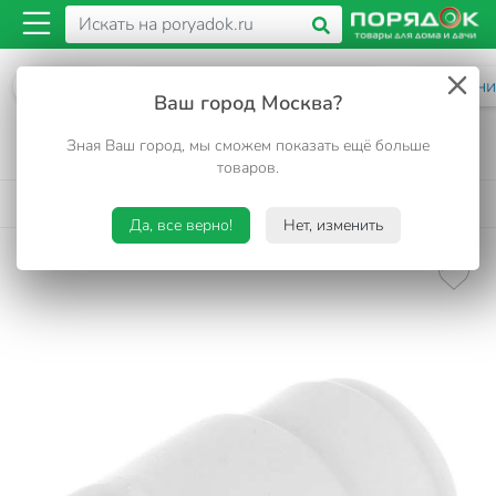
Каталог
Сантехника. Вентиляция. Газ
Сантехни
Ваш город Москва?
Муфта переходная полипропилен, d32/20 мм,
Зная Ваш город, мы сможем показать ещё больше
внутренняя/внутренняя, белая, Valfex
товаров.
5
7 отзывов
•
Код товара:
349043
Да, все верно!
Нет, изменить