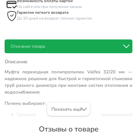
Возможность оплаты картой
На сайте или при получении заказа
Гарантия легкого возврата
До 30 дней на возврат, полная гарантия
Описание товара
Описание
Муфта переходная полипропилен Valfex 32/20 мм —
надежное решение для быстрой и герметичной стыковки
труб разного диаметра при монтаже систем отопления и
водоснабжения.
Почему выбирают:
Показать ещё
Гарантия долговечности: оригинальный
полипропилен Valfex устойчив к температуре до
Отзывы о товаре
90°C и давлению до 25 бар