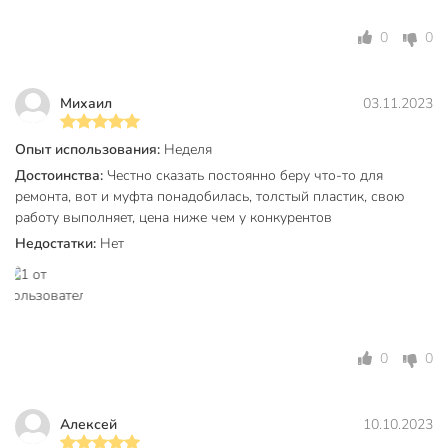
Муфта не боится коррозии, выдерживает давление до 25
0
0
бар и температуру до 90°C, что делает её отличным
выбором для отопления и водоснабжения в любых
условиях.
Михаил
03.11.2023
Для каких систем подходит эта муфта?
Опыт использования:
Неделя
Модель Valfex 32/20 мм применяется в системах холодного
Достоинства:
Честно сказать постоянно беру что-то для
и горячего водоснабжения, отопления, а также для
ремонта, вот и муфта понадобилась, толстый пластик, свою
монтажа коммуникаций в частном доме и на даче.
работу выполняет, цена ниже чем у конкурентов
Недостатки:
Нет
Техническая информация
Максимальное рабочее давление,
25 бар
бар
Максимальная температура
90 °C
0
0
эксплуатации, °C
32 мм
Диаметр подключения, мм
20 мм
Алексей
10.10.2023