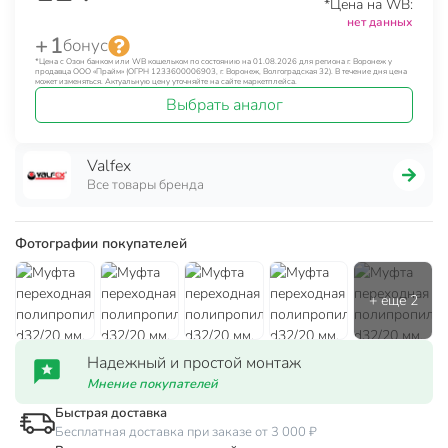
*Цена на WB:
нет данных
+ 1
бонус
*Цена с Озон банком или WB кошельком по состоянию на 01.08.2026 для региона г. Воронеж у
продавца ООО «Прайм» (ОГРН 1233600006903, г. Воронеж, Волгоградская 32). В течение дня цена
может изменяться. Актуальную цену уточняйте на сайте маркетплейса.
Выбрать аналог
Valfex
Все товары бренда
Фотографии покупателей
Надежный и простой монтаж
Мнение покупателей
Быстрая доставка
Бесплатная доставка при заказе от 3 000 ₽