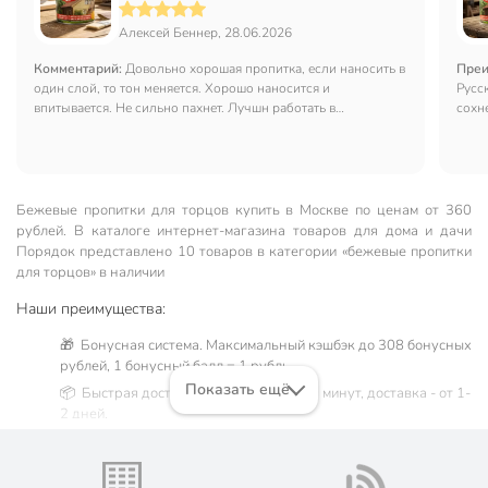
Алексей Беннер, 28.06.2026
Комментарий:
Довольно хорошая пропитка, если наносить в
Преи
один слой, то тон меняется. Хорошо наносится и
Русск
впитывается. Не сильно пахнет. Лучшн работать в
сохне
проветриваемом помещении.
терп
Бежевые пропитки для торцов купить в Москве по ценам от 360
рублей. В каталоге интернет-магазина товаров для дома и дачи
Порядок представлено 10 товаров в категории «бежевые пропитки
для торцов» в наличии
Наши преимущества:
🎁 Бонусная система. Максимальный кэшбэк до 308 бонусных
рублей, 1 бонусный балл = 1 рубль.
Показать ещё
📦 Быстрая доставка. Самовывоз от 60 минут, доставка - от 1-
2 дней.
🛒 Бесплатный самовывоз из магазинов города Москва.
Жители Московской области могут сделать заказ и оплатить
его онлайн на официальном сайте сети магазинов Порядок.