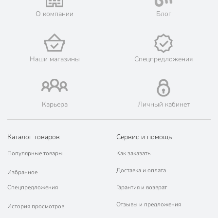
💳 Оплата: онлайн на сайте интернет-гипермаркета или
О компании
Блог
наличными при получении.
🛍 Скидки, акции, распродажи каждый день!
📜 Только оригинальная продукция. Интернет-гипермаркет
Порядок - официальный представитель ведущих мировых
Наши магазины
Спецпредложения
марок.
Карьера
Личный кабинет
Каталог товаров
Сервис и помощь
Популярные товары
Как заказать
Доставка и оплата
Избранное
Спецпредложения
Гарантия и возврат
Отзывы и предложения
История просмотров