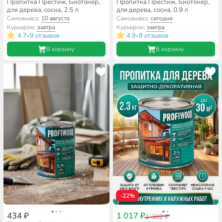
Пропитка Престиж, Биотонер,
Пропитка Престиж, Биотонер,
для дерева, сосна, 2.5 л
для дерева, сосна, 0.9 л
Самовывоз:
10 августа
Самовывоз:
сегодня
Курьером:
завтра
Курьером:
завтра
4.7
9 отзывов
4.9
9 отзывов
•
•
В корзину
В корзину
-22%
434 ₽
1 017 ₽
1 302 ₽