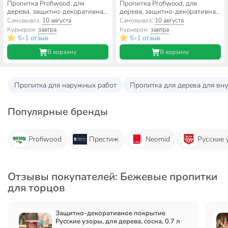
Пропитка Profiwood, для
Пропитка Profiwood, для
дерева, защитно-декоративная,
дерева, защитно-декоративная,
сосна, 8 кг
калужница, 0.7 кг
Самовывоз:
10 августа
Самовывоз:
10 августа
Курьером:
завтра
Курьером:
завтра
5
1 отзыв
5
1 отзыв
•
•
В корзину
В корзину
Пропитка для наружных работ
Пропитка для дерева для вну
Популярные бренды
Profiwood
Престиж
Neomid
Русские 
Отзывы покупателей: Бежевые пропитки
для торцов
Защитно-декоративное покрытие
Русские узоры, для дерева, сосна, 0.7 л