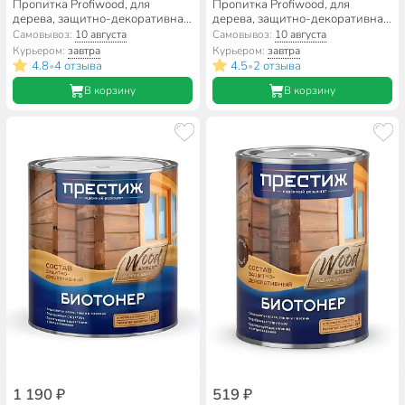
Пропитка Profiwood, для
Пропитка Profiwood, для
дерева, защитно-декоративная,
дерева, защитно-декоративная,
сосна, 0.7 кг
калужница, 2.3 кг
Самовывоз:
10 августа
Самовывоз:
10 августа
Курьером:
завтра
Курьером:
завтра
4.8
4 отзыва
4.5
2 отзыва
•
•
В корзину
В корзину
1 190 ₽
519 ₽