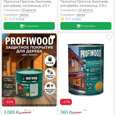
Пропитка Престиж, Биотонер,
Пропитка Престиж, Биотонер,
для дерева, калужница, 2.5 л
для дерева, калужница, 0.9 л
Самовывоз:
10 августа
Самовывоз:
10 августа
Курьером:
завтра
Курьером:
завтра
5
1 отзыв
5
1 отзыв
•
•
В корзину
В корзину
-11%
-17%
3 089 ₽
360 ₽
3 490 ₽
434 ₽