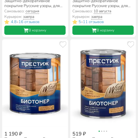
Защитно-декоративное
Защитно-декоративное
покрытие Русские узоры, для
покрытие Русские узоры, для
дерева, сосна, 0.7 л
дерева, орегон, 0.75 л
Самовывоз:
сегодня
Самовывоз:
10 августа
Курьером:
завтра
Курьером:
завтра
4.8
16 отзывов
5
11 отзывов
•
•
В корзину
В корзину
1 190 ₽
519 ₽