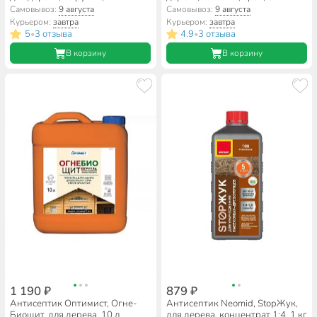
бесцветный, 12 кг
Самовывоз:
9 августа
Самовывоз:
9 августа
Курьером:
завтра
Курьером:
завтра
5
3 отзыва
4.9
3 отзыва
•
•
В корзину
В корзину
1 190 ₽
879 ₽
Антисептик Оптимист, Огне-
Антисептик Neomid, StopЖук,
Биощит, для дерева, 10 л
для дерева, концентрат 1:4, 1 кг