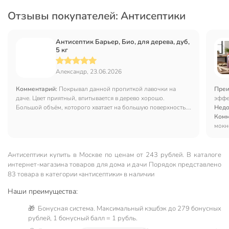
Отзывы покупателей: Антисептики
Антисептик Барьер, Био, для дерева, дуб,
5 кг
Александр, 23.06.2026
Комментарий:
Покрывал данной пропиткой лавочки на
Преи
даче. Цвет приятный, впитывается в дерево хорошо.
эффе
Большой объём, которого хватает на большую поверхность.
Недо
Наносить можно валиком или кистью.
Комм
мокн
Антисептики купить в Москве по ценам от 243 рублей. В каталоге
интернет-магазина товаров для дома и дачи Порядок представлено
83 товара в категории «антисептики» в наличии
Наши преимущества:
🎁 Бонусная система. Максимальный кэшбэк до 279 бонусных
рублей, 1 бонусный балл = 1 рубль.