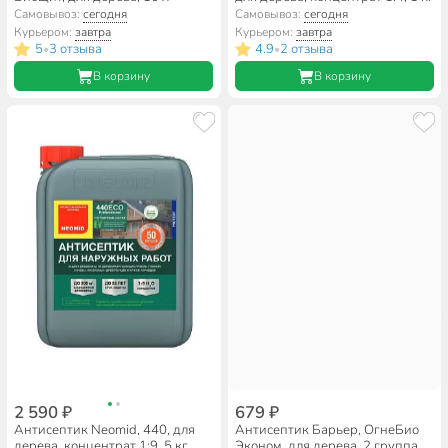
Самовывоз:
сегодня
Самовывоз:
сегодня
Курьером:
завтра
Курьером:
завтра
5
3 отзыва
4.9
2 отзыва
•
•
В корзину
В корзину
2 590 ₽
679 ₽
Антисептик Neomid, 440, для
Антисептик Барьер, ОгнеБио
дерева, концентрат 1:9, 5 кг
Эконом, для дерева, 2 группа,