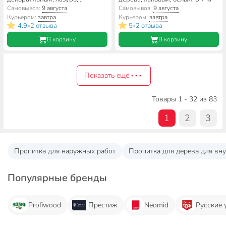
атмосферостойкий водно-
Самовывоз:
9 августа
Самовывоз:
9 августа
дисперсионная, белый, 0.9 кг
Курьером:
завтра
Курьером:
завтра
4.9
2 отзыва
5
2 отзыва
•
•
В корзину
В корзину
Показать ещё
Товары 1 - 32 из 83
1
2
3
Пропитка для наружных работ
Пропитка для дерева для вну
Популярные бренды
Profiwood
Престиж
Neomid
Русские 