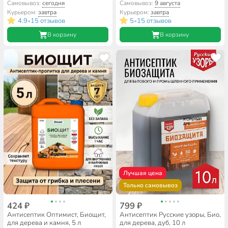
Самовывоз:
сегодня
Самовывоз:
9 августа
Курьером:
завтра
Курьером:
завтра
4.9
15 отзывов
5
15 отзывов
•
•
В корзину
В корзину
Лучшая цена
Только самовывоз
424 ₽
799 ₽
Антисептик Оптимист, Биощит,
Антисептик Русские узоры, Био,
для дерева и камня, 5 л
для дерева, дуб, 10 л