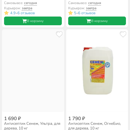
концентрат 1:9, 1 кг
Самовывоз:
сегодня
Самовывоз:
сегодня
Курьером:
завтра
Курьером:
завтра
4.9
6 отзывов
5
6 отзывов
•
•
В корзину
В корзину
1 690 ₽
1 790 ₽
Антисептик Сенеж, Ультра, для
Антисептик Сенеж, ОгнеБио,
дерева, 10 кг
для дерева, 10 кг