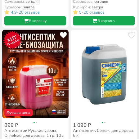
Самовывоз:
сегодня
Самовывоз:
сегодня
Курьером:
завтра
Курьером:
завтра
4.9
20 отзывов
5
20 отзывов
•
•
В корзину
В корзину
ХИТ
ПРОДАЖ
Лучшая цена
899 ₽
1 090 ₽
Антисептик Русские узоры,
Антисептик Сенеж, для дерева,
ОгнеБио, для дерева, 1 гр, 10 л
5 кг