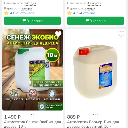
Самовывоз:
сегодня
Самовывоз:
9 августа
Курьером:
завтра
Курьером:
завтра
4.8
5 отзывов
4.2
4 отзыва
•
•
В корзину
В корзину
1 490 ₽
889 ₽
Антисептик Сенеж, ЭкоБио, для
Антисептик Барьер, Био, для
дерева, 10 кг
дерева, бесцветный, 10 кг