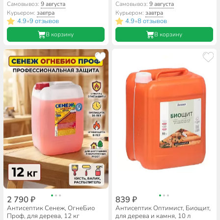
Самовывоз:
9 августа
Самовывоз:
9 августа
Курьером:
завтра
Курьером:
завтра
4.9
9 отзывов
4.9
8 отзывов
•
•
В корзину
В корзину
2 790 ₽
839 ₽
Антисептик Сенеж, ОгнеБио
Антисептик Оптимист, Биощит,
Проф, для дерева, 12 кг
для дерева и камня, 10 л