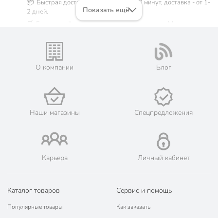
📦 Быстрая доставка. Самовывоз от 60 минут, доставка - от 1-
Показать ещё
2 дней.
🛒 Бесплатный самовывоз из магазинов города Москва.
Жители Московской области могут сделать заказ и оплатить
его онлайн на официальном сайте сети магазинов Порядок.
💳 Оплата: онлайн на сайте интернет-гипермаркета или
наличными при получении.
О компании
Блог
🛍 Скидки, акции, распродажи каждый день!
📜 Только оригинальная продукция. Интернет-гипермаркет
Порядок - официальный представитель ведущих мировых
марок.
Наши магазины
Спецпредложения
Карьера
Личный кабинет
Каталог товаров
Сервис и помощь
Популярные товары
Как заказать