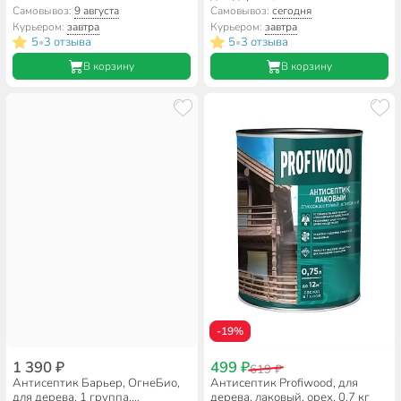
Самовывоз:
9 августа
Самовывоз:
сегодня
Курьером:
завтра
Курьером:
завтра
5
3 отзыва
5
3 отзыва
•
•
В корзину
В корзину
-19%
1 390 ₽
499 ₽
619 ₽
Антисептик Барьер, ОгнеБио,
Антисептик Profiwood, для
для дерева, 1 группа,
дерева, лаковый, орех, 0.7 кг