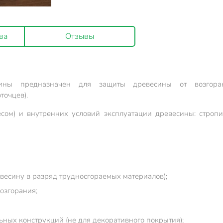
ва
Отзывы
сины предназначен для защиты древесины от возгора
точцев).
сом) и внутренних условий эксплуатации древесины: строп
евесину в разряд трудносгораемых материалов);
озгорания;
ных конструкций (не для декоративного покрытия);