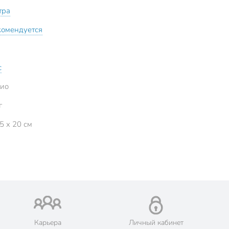
тра
комендуется
с
ио
г
5 x 20 см
Карьера
Личный кабинет