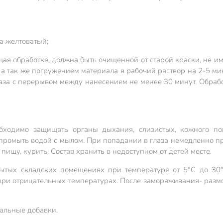
а желтоватый;
я обработке, должна быть очищенной от старой краски, не име
 а так же погружением материала в рабочий раствор на 2-5 ми
 раза с перерывом между нанесением не менее 30 минут. Обраб
бходимо защищать органы дыхания, слизистых, кожного по
ромыть водой с мылом. При попадании в глаза немедленно пр
ищу, курить. Состав хранить в недоступном от детей месте.
ытых складских помещениях при температуре от 5°С до 30
ри отрицательных температурах. После замораживания- размо
иальные добавки.