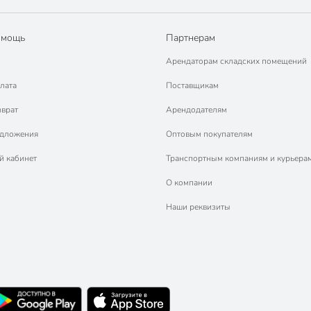
омощь
Партнерам
Арендаторам складских помещений
лата
Поставщикам
зврат
Арендодателям
едложения
Оптовым покупателям
й кабинет
Транспортным компаниям и курьера
О компании
Наши реквизиты