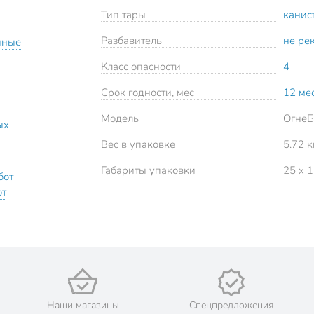
Тип тары
канис
Разбавитель
не ре
нные
Класс опасности
4
Срок годности, мес
12 ме
Модель
ОгнеБ
ых
Вес в упаковке
5.72 к
Габариты упаковки
25 x 1
бот
от
Наши магазины
Спецпредложения