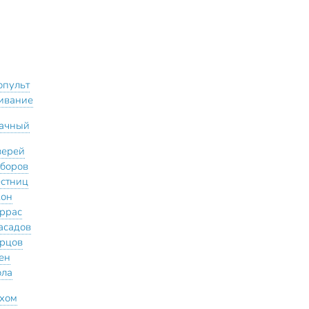
опульт
ивание
ачный
верей
аборов
естниц
кон
еррас
асадов
орцов
тен
ола
ахом