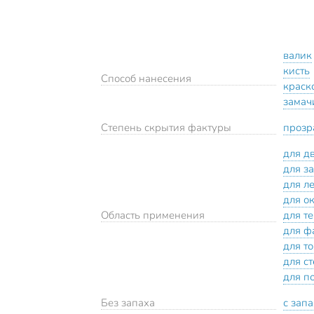
валик
кисть
Способ нанесения
краск
замач
Степень скрытия фактуры
прозр
для д
для з
для л
для о
Область применения
для т
для ф
для т
для с
для п
Без запаха
с зап