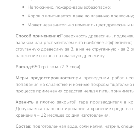
Не токсично, пожаро-взрывобезопасно;
Хорошо впитывается даже во влажную древесину;
Может незначительно изменить цвет древесины н
Способ применения:
Поверхность древесины, подлежаща
валиком или распылителем (что наиболее эффективно),
струганную древесину за 3, а на не струганную - за 2
нанесение состава на влажную древесину.
Расход:
650 гр / кв.м. (2-3 слоя)
Меры предосторожности:
при проведении работ нео
попадания на слизистые и кожные покровы тщательно п
процессе применения средства нельзя пить, принимать п
Хранить
в плотно закрытой таре производителя в кр
Допускается транспортирование и хранение средства п
хранения – 12 месяцев со дня изготовления.
Состав:
подготовленная вода, соли калия, натрия, спец