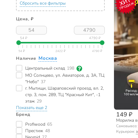
ХИТ
Сбросить все фильтры
ПРОДАЖ
Цена, ₽
54 ₽
4790 ₽
Москва
Наличие
Центральный склад
198
МО Солнцево, ул. Авиаторов, д. 3А, ТЦ
"Небо"
37
г. Мытищи, Шараповский проезд, вл. 2,
стр. 3, пом. 289, ТЦ "Красный Кит", -1
этаж
29
Показать еще 2
149 ₽
Бренд
Морилка в
Profiwood
65
Самовывоз
Престиж
48
Курьером:
з
Neomid
27