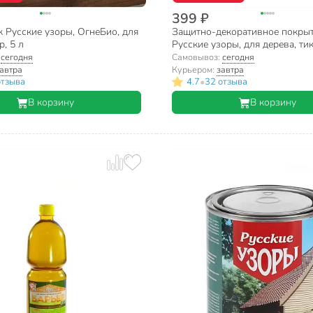
399 ₽
 Русские узоры, ОгнеБио, для
Защитно-декоративное покры
р, 5 л
Русские узоры, для дерева, тик,
:
сегодня
Самовывоз:
сегодня
автра
Курьером:
завтра
•
отзыва
4.7
32 отзыва
В корзину
В корзину