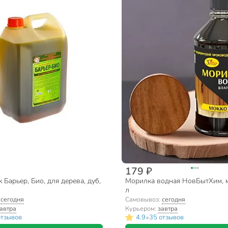
179 ₽
 Барьер, Био, для дерева, дуб,
Морилка водная НовБытХим, м
л
:
сегодня
Самовывоз:
сегодня
автра
Курьером:
завтра
•
отзывов
4.9
35 отзывов