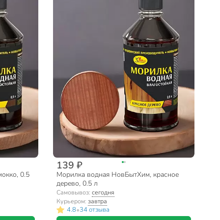
139 ₽
окко, 0.5
Морилка водная НовБытХим, красное
дерево, 0.5 л
Самовывоз:
сегодня
Курьером:
завтра
•
4.8
34 отзыва