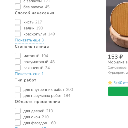
с запахом
172
без запаха
45
Способ нанесения
кисть
217
валик
190
краскопульт
149
Показать еще 3
Степень глянца
153 ₽
матовый
104
полуматовый
48
Морилка в
Самовывоз
глянцевый
34
Курьером:
з
Показать еще 1
Тип работ
•
5
40 от
для внутренних работ
200
для наружных работ
184
Область применения
для дверей
210
для окон
210
для фасадов
160