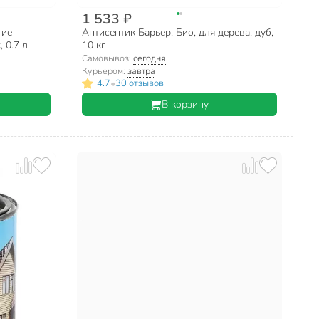
1 533 ₽
тие
Антисептик Барьер, Био, для дерева, дуб,
 0.7 л
10 кг
Самовывоз:
сегодня
Курьером:
завтра
•
4.7
30 отзывов
В корзину