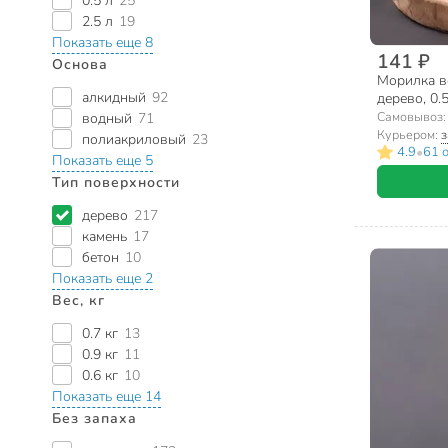
0.5 л
25
2.5 л
19
Показать еще 8
141 ₽
Основа
Морилка в
алкидный
92
дерево, 0.5
Самовывоз
водный
71
Курьером:
з
полиакриловый
23
•
4.9
61 
Показать еще 5
Тип поверхности
дерево
217
камень
17
бетон
10
Показать еще 2
Вес, кг
0.7 кг
13
0.9 кг
11
0.6 кг
10
Показать еще 14
Без запаха