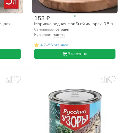
153 ₽
о, для
Морилка водная НовБытХим, орех, 0.5 л
Самовывоз:
сегодня
Курьером:
завтра
•
4.7
55 отзывов
В корзину