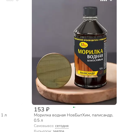
153 ₽
 1 л
Морилка водная НовБытХим, палисандр,
0.5 л
Самовывоз:
сегодня
Курьером:
завтра