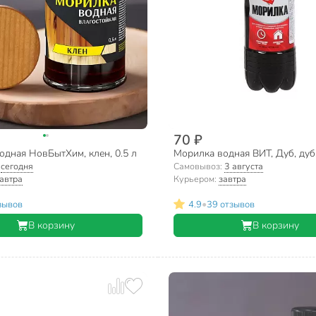
70 ₽
одная НовБытХим, клен, 0.5 л
Морилка водная ВИТ, Дуб, дуб,
:
сегодня
Самовывоз:
3 августа
автра
Курьером:
завтра
•
зывов
4.9
39 отзывов
В корзину
В корзину