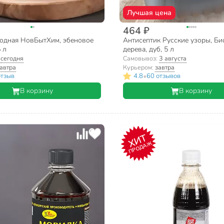
Лучшая цена
464 ₽
одная НовБытХим, эбеновое
Антисептик Русские узоры, Би
 л
дерева, дуб, 5 л
:
сегодня
Самовывоз:
3 августа
автра
Курьером:
завтра
•
отзыв
4.8
60 отзывов
В корзину
В корзину
ХИТ
ПРОДАЖ