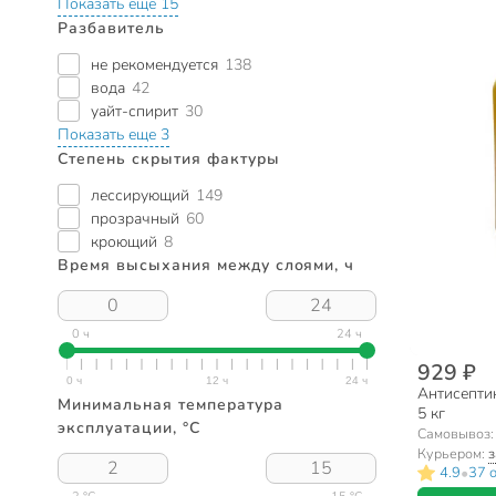
Показать еще 15
Разбавитель
не рекомендуется
138
вода
42
уайт-спирит
30
Показать еще 3
Степень скрытия фактуры
лессирующий
149
прозрачный
60
кроющий
8
Время высыхания между слоями, ч
0 ч
24 ч
929 ₽
Антисептик
Минимальная температура
5 кг
эксплуатации, °C
Самовывоз
Курьером:
з
•
4.9
37 