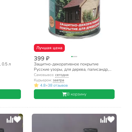
Лучшая цена
399 ₽
 0.5 л
Защитно-декоративное покрытие
Русские узоры, для дерева, палисандр,
0.7 л
Самовывоз:
сегодня
Курьером:
завтра
•
4.8
38 отзывов
В корзину