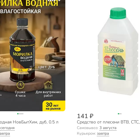
141 ₽
одная НовБытХим, дуб, 0.5 л
Средство от плесени ВТВ, СТС,
:
сегодня
Самовывоз:
3 августа
автра
Курьером:
завтра