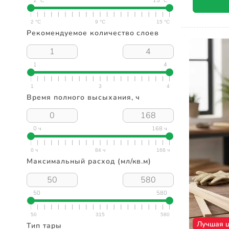
2 °C
15 °C
Рекомендуемое количество слоев
1
4
Время полного высыхания, ч
0 ч
168 ч
Максимальный расход (мл/кв.м)
50
580
Лучшая 
Тип тары