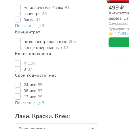
499 ₽
металлическая банка
81
Антисептик
канистра
46
дерева, 1 г
банка
47
Самовывоз
Показать еще 3
Курьером:
з
Концентрат
•
4.7
33 
не концентрированные
205
концентрированные
12
Класс опасности
4
130
3
87
Срок годности, мес
24 мес
85
36 мес
87
12 мес
29
Показать еще 3
Лаки. Краски. Клеи:
Лаки, краски