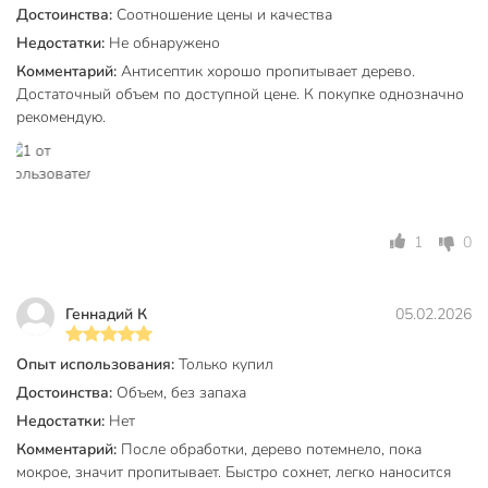
Достоинства:
Соотношение цены и качества
Техническая информация
Недостатки:
Не обнаружено
Объем, л
5 л
Комментарий:
Антисептик хорошо пропитывает дерево.
Достаточный объем по доступной цене. К покупке однозначно
Минимальная температура
5 °C
рекомендую.
эксплуатации, °C
Максимальный расход (мл/кв.м)
200
Время высыхания между слоями, ч
0.5 ч
1
0
Время полного высыхания, ч
24 ч
Рекомендуемое количество слоев
2
Геннадий К
05.02.2026
Бренд
Русские узоры
Опыт использования:
Только купил
Страна производства
Россия
Достоинства:
Объем, без запаха
Тип
антисептик
Недостатки:
Нет
Основа
водный
Комментарий:
После обработки, дерево потемнело, пока
мокрое, значит пропитывает. Быстро сохнет, легко наносится
Степень глянца
матовый