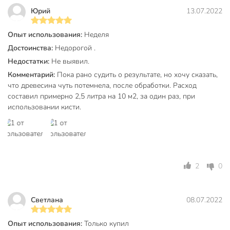
Защищать от попадения прямых солнечных лучей.
Юрий
13.07.2022
Допускается транспортирование и хранения средства при
отрецательных температурах. После замораживания-
Опыт использования:
Неделя
размораживания состав свойств не теряет. Гарантийный
Достоинства:
Недорогой .
срок хранения - 12 месяцев со дня изготовления.
Недостатки:
Не выявил.
Меры предосторожности
Комментарий:
Пока рано судить о результате, но хочу сказать,
что древесина чуть потемнела, после обработки. Расход
При проведении работ необходимо защищать органы
составил примерно 2,5 литра на 10 м2, за один раз, при
дыхания, слизистые, кожного покрова средствами
использовании кисти.
индивидуальной защиты. При попадении на кожу - смыть
большим количеством воды, желательно с мылом. При
попадении в глаза немедленно промыть струей проточной
воды в течение 10-15 минут. При необходимости
обратиться к врачу. В процессе применения средста
2
0
нельзя пить, принимать пищу, курить. Состав хранить в
недоступном от детей месте.
Светлана
08.07.2022
Состав:
вода, биоциды, специальные добавки.
Не для бань и саун.
Опыт использования:
Только купил