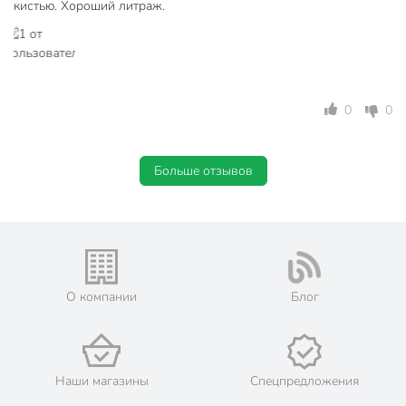
кистью. Хороший литраж.
не
Концентрат
концентрированные
Цвет
бесцветный
0
0
защита от плесени
Назначение
защита от
насекомых
Больше отзывов
Тип поверхности
дерево
для внутренних
работ
Тип работ
для наружных
работ
О компании
Блог
валик
кисть
Способ нанесения
краскопульт
замачивание
Наши магазины
Спецпредложения