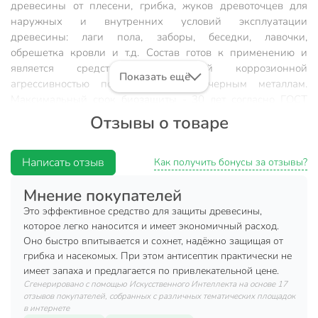
древесины от плесени, грибка, жуков древоточцев для
наружных и внутренних условий эксплуатации
древесины: лаги пола, заборы, беседки, лавочки,
обрешетка кровли и т.д. Состав готов к применению и
является средством с низкой коррозионной
Показать ещё
агрессивностью по отношению к черным металлам.
Максимальный срок биозащиты - 30 лет согласно ГОСТ
20022.6-93.
Отзывы о товаре
Способ применения
Написать отзыв
Как получить бонусы за отзывы?
Поверхность древесины, подлежащая обработке, должна
быть очищенной от старой краски, не иметь масляных и
Мнение покупателей
битумных пятен. Антисептик наносят кистью, валиком или
Это эффективное средство для защиты древесины,
распылителем (что наиболее эффективно), а так же
которое легко наносится и имеет экономичный расход.
погружением материала в рабочий раствор на 2-5 минут.
Оно быстро впитывается и сохнет, надёжно защищая от
Для обработки можно использовать емкости из любых
грибка и насекомых. При этом антисептик практически не
материалов. Обработку древесины рекомендуется
имеет запаха и предлагается по привлекательной цене.
проводить: на струганную древесину за 3, а на не
Сгенерировано с помощью Искусственного Интеллекта на основе 17
струганную - за 2 раза с перерывом между нанесением не
отзывов покупателей, собранных с различных тематических площадок
менее 30 минут. Обработку ведут при температуре не
в интернете