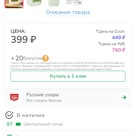
Описание товара
ЦЕНА:
*Цена на Ozon:
399 ₽
449 ₽
*Цена на WB:
760 ₽
+ 20
бонусов
*Цена с Озон банком или WB кошельком по состоянию на 09.08.2026 (Озон) и 04.08.2026 (ВБ) для
региона г. Воронеж у продавца ООО «Прайм» (ОГРН 1233600006903, г. Воронеж, Волгоградская 32).
В течение дня цена может изменяться. Актуальную цену уточняйте на сайте маркетплейса.
Купить в 1 клик
Русские узоры
Все товары бренда
В наличии
97
Центральный склад