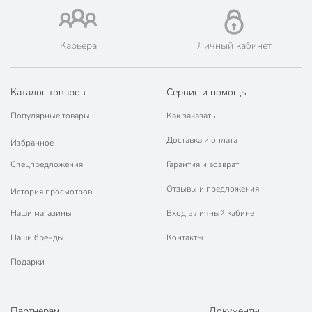
Степень скрытия фактуры
прозрачный
для дверей
Карьера
Личный кабинет
для заборов
для лестниц
для окон
Каталог товаров
Сервис и помощь
Область применения
для террас
для фасадов
Популярные товары
Как заказать
для торцов
для стен
Доставка и оплата
Избранное
для пола
Спецпредложения
Гарантия и возврат
Без запаха
с запахом
Отзывы и предложения
История просмотров
Тип тары
канистра
Наши магазины
Вход в личный кабинет
Разбавитель
не рекомендуется
Наши бренды
Контакты
Класс опасности
4
Подарки
Срок годности, мес
12 мес
Модель
Био
Партнерам
Документы