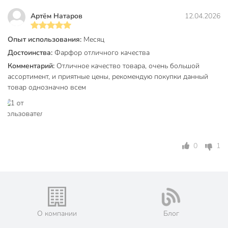
250 мл и 6 блюдец. Набор рассчитан на полноценную
сервировку стола для 6 персон.
Артём Натаров
12.04.2026
Техническая информация
Опыт использования:
Месяц
Количество предметов
12
Достоинства:
Фарфор отличного качества
Комментарий:
Отличное качество товара, очень большой
Объем, мл
250 мл
ассортимент, и приятные цены, рекомендую покупки данный
товар однозначно всем
Количество персон
6
Материал
фарфор
Бренд
Lefard
Страна производства
Китай
0
1
Тип
сервиз для чая
для
Можно мыть в посудомоечной
посудомоечной
машине
машины
О компании
Блог
С рисунком
с рисунком