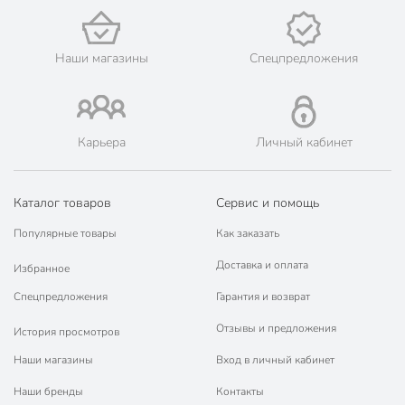
Цвет
белый
Наши магазины
Спецпредложения
Стиль
современный
в подарочной
упаковке
Особенности
для
Карьера
Личный кабинет
посудомоечной
машины
Каталог товаров
Сервис и помощь
цветочно-
Тематика
растительный
Популярные товары
Как заказать
Артикул производителя
358-2222
Доставка и оплата
Избранное
Модель
Лимонное дерево
Спецпредложения
Гарантия и возврат
Вес в упаковке
2.3 кг
Отзывы и предложения
История просмотров
Габариты упаковки
16 x 15 x 32 см
Наши магазины
Вход в личный кабинет
Наши бренды
Контакты