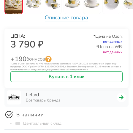
Описание товара
ЦЕНА:
*Цена на Ozon:
3 790 ₽
нет данных
*Цена на WB:
нет данных
+ 190
бонусов
*Цена с Озон банком или WB кошельком по состоянию на 07.08.2026 для региона г. Воронеж у
продавца ООО «Прайм» (ОГРН 1233600006903, г. Воронеж, Волгоградская 32). В течение дня цена
может изменяться. Актуальную цену уточняйте на сайте маркетплейса.
Купить в 1 клик
Lefard
Все товары бренда
В наличии
~
Центральный склад