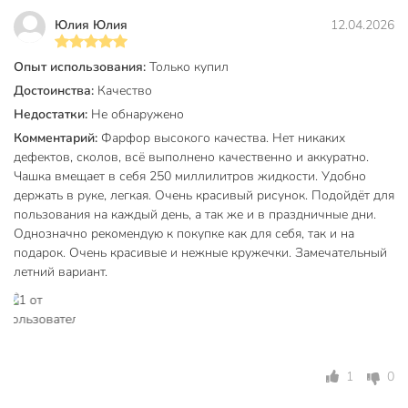
Чем отличается фарфоровый сервиз от керамического?
Юлия Юлия
12.04.2026
Фарфор Lefard обладает высокой плотностью и низкой
Опыт использования:
Только купил
пористостью, благодаря чему чашки легче, тоньше и
Достоинства:
Качество
прочнее керамики. Он дольше удерживает тепло напитка
Недостатки:
Не обнаружено
и не меняет вкус чая, что делает его предпочтительным
выбором для ценителей качества.
Комментарий:
Фарфор высокого качества. Нет никаких
дефектов, сколов, всё выполнено качественно и аккуратно.
Подходит ли этот набор для ежедневного
Чашка вмещает в себя 250 миллилитров жидкости. Удобно
использования?
держать в руке, легкая. Очень красивый рисунок. Подойдёт для
пользования на каждый день, а так же и в праздничные дни.
Да, коллекция «Лимонное дерево» разработана для
Однозначно рекомендую к покупке как для себя, так и на
регулярного применения. Фарфор устойчив к перепадам
подарок. Очень красивые и нежные кружечки. Замечательный
температур и воздействию моющих средств, поэтому он
летний вариант.
идеально подходит как для семейных завтраков, так и для
приема гостей.
Сколько предметов входит в набор и на сколько персон
он рассчитан?
1
0
В комплект входит 12 предметов: 6 чайных чашек объемом