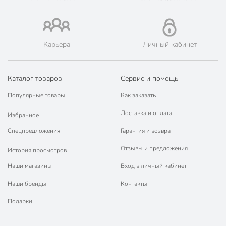
Техническая информация
Количество предметов
12
Карьера
Личный кабинет
Объем, мл
180 мл
Количество персон
4
Каталог товаров
Сервис и помощь
Материал
фарфор
Популярные товары
Как заказать
Страна производства
Китай
Доставка и оплата
Избранное
в подарочной
Подарочная упаковка
Спецпредложения
Гарантия и возврат
упаковке
Отзывы и предложения
История просмотров
Тип
набор чайных пар
Наши магазины
Вход в личный кабинет
для
Можно мыть в посудомоечной
посудомоечной
Наши бренды
Контакты
машине
машины
Подарки
Использование в СВЧ
для СВЧ