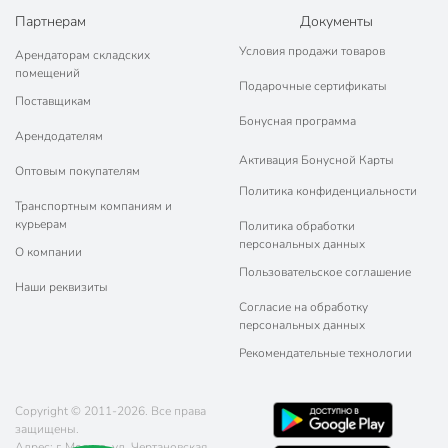
С рисунком
с рисунком
Партнерам
Документы
Цвет
разноцветный
Условия продажи товаров
Арендаторам складских
помещений
Стиль
современный
Подарочные сертификаты
Поставщикам
в подарочной
Бонусная программа
Арендодателям
упаковке
Активация Бонусной Карты
с ложкой
Оптовым покупателям
Особенности
для
Политика конфиденциальности
посудомоечной
Транспортным компаниям и
курьерам
Политика обработки
машины
персональных данных
подходит для СВЧ
О компании
Пользовательское соглашение
надписи, цифры,
Наши реквизиты
Тематика
Согласие на обработку
буквы
персональных данных
Артикул производителя
RS097-1060J
Рекомендательные технологии
Модель
Горячий шоколад
Copyright © 2011-2026. Все права
Вес в упаковке
1.88 кг
защищены.
Адрес: г. Москва, ул. Чертановская