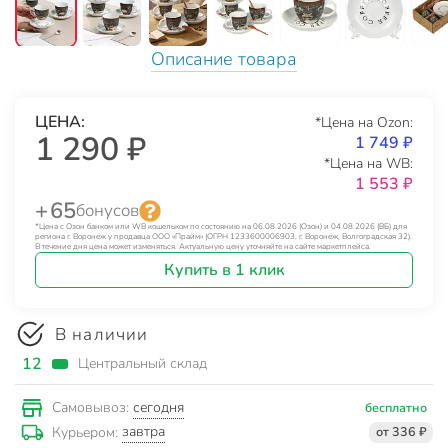
Описание товара
ЦЕНА:
*Цена на Ozon:
1 290 ₽
1 749 ₽
*Цена на WB:
1 553 ₽
+ 65
бонусов
*Цена с Озон банком или WB кошельком по состоянию на 06.08.2026 (Озон) и 04.08.2026 (ВБ) для
региона г. Воронеж у продавца ООО «Прайм» (ОГРН 1233600006903, г. Воронеж, Волгоградская 32).
В течение дня цена может изменяться. Актуальную цену уточняйте на сайте маркетплейса.
Купить в 1 клик
В наличии
12
Центральный склад
сегодня
Самовывоз:
бесплатно
завтра
Курьером:
от 336 ₽