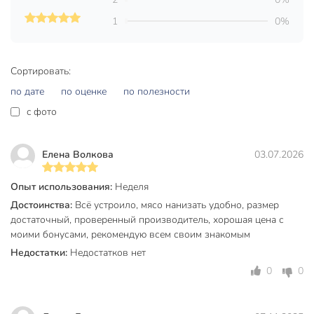
приготовления на открытом огне. Это делает готовку на
1
0%
свежем воздухе более комфортной и приятной.
Техническая информация
Сортировать:
Количество в наборе, шт
6 шт
по дате
по оценке
по полезности
Длина шампура, мм
450 мм
c фото
Ширина шампура, мм
10 мм
Елена Волкова
03.07.2026
Толщина шампура, мм
1 мм
Бренд
Гурман
Опыт использования:
Неделя
Достоинства:
Всё устроило, мясо нанизать удобно, размер
Страна производства
Китай
достаточный, проверенный производитель, хорошая цена с
моими бонусами, рекомендую всем своим знакомым
Тип
шампуры
Недостатки:
Недостатков нет
нержавеющая
Материал лезвия
0
0
сталь
Тип лезвия
плоский