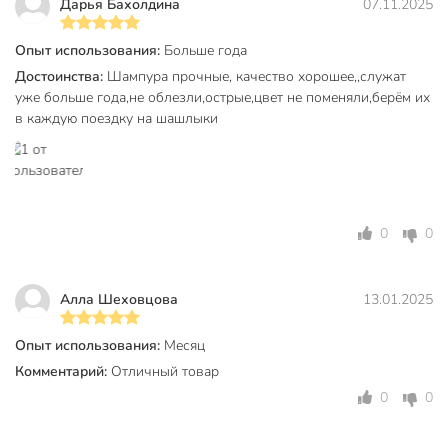
Дарья Бахолдина
07.11.2025
Артикул производителя
SF45
Опыт использования:
Больше года
Вес в упаковке
270 г
Достоинства:
Шампура прочные, качество хорошее,,служат
Габариты упаковки
3 x 12 x 50 см
уже больше года,не облезли,острые,цвет не поменяли,берём их
в каждую поездку на шашлыки
0
0
Алла Шеховцова
13.01.2025
Опыт использования:
Месяц
Комментарий:
Отличный товар
0
0