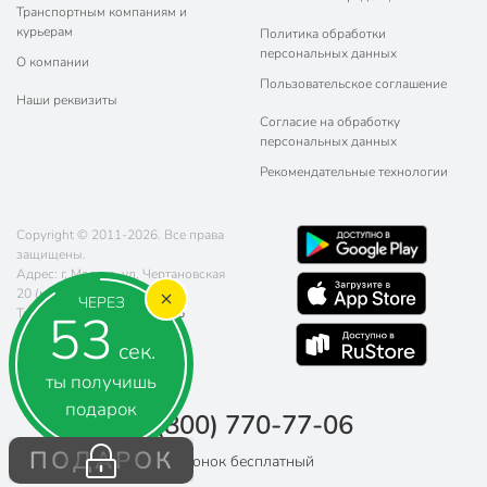
Транспортным компаниям и
курьерам
Политика обработки
персональных данных
О компании
Пользовательское соглашение
Наши реквизиты
Согласие на обработку
персональных данных
Рекомендательные технологии
Copyright © 2011-2026. Все права
защищены.
Адрес: г. Москва, ул. Чертановская
20 (метро Южная)
ЧЕРЕЗ
52
Телефон:
8 (800) 770-77-06
Почта:
sales@poryadok.ru
сек.
ты получишь
подарок
8 (800) 770-77-06
ПОДАРОК
Звонок бесплатный