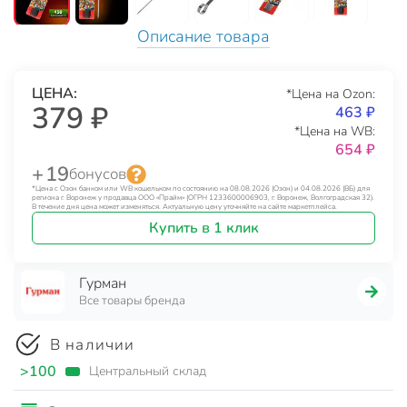
Описание товара
ЦЕНА:
*Цена на Ozon:
379 ₽
463 ₽
*Цена на WB:
654 ₽
+ 19
бонусов
*Цена с Озон банком или WB кошельком по состоянию на 08.08.2026 (Озон) и 04.08.2026 (ВБ) для
региона г. Воронеж у продавца ООО «Прайм» (ОГРН 1233600006903, г. Воронеж, Волгоградская 32).
В течение дня цена может изменяться. Актуальную цену уточняйте на сайте маркетплейса.
Купить в 1 клик
Гурман
Все товары бренда
В наличии
>100
Центральный склад