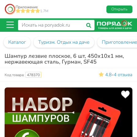
Приложение
Открыть
1.7M
Каталог
Туризм. Отдых на даче
Приготовление
Шампур лезвие плоское, 6 шт, 450х10х1 мм,
нержавеющая сталь, Гурман, SF45
4.8
4 отзыва
•
Код товара:
478370