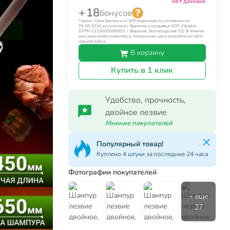
нет данных
+ 18
бонусов
*Цена с Озон банком или WB кошельком по состоянию на
05.08.2026 для региона г. Воронеж у продавца ООО «Прайм»
(ОГРН 1233600006903, г. Воронеж, Волгоградская 32). В течение
дня цена может изменяться. Актуальную цену уточняйте на сайте
маркетплейса.
В корзину
Купить в 1 клик
Удобство, прочность,
двойное лезвие
Мнение покупателей
Популярный товар!
Куплено 4 штуки за последние 24 часа
Фотографии покупателей