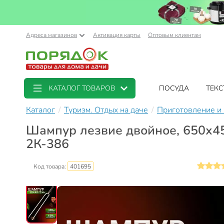
Адреса магазинов
Активация карты
Оптовым клиентам
КАТАЛОГ ТОВАРОВ
ПОСУДА
ТЕКС
Каталог
Туризм. Отдых на даче
Приготовление и
Шампур лезвие двойное, 650х45
2К-386
Код товара:
401695