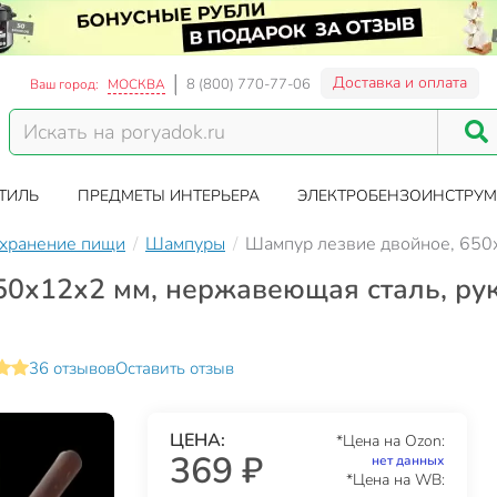
Доставка и оплата
8 (800) 770-77-06
Ваш город:
МОСКВА
ТИЛЬ
ПРЕДМЕТЫ ИНТЕРЬЕРА
ЭЛЕКТРОБЕНЗОИНСТРУМ
 хранение пищи
Шампуры
Шампур лезвие двойное, 650х
0х12х2 мм, нержавеющая сталь, рук
36 отзывов
Оставить отзыв
ЦЕНА:
*Цена на Ozon:
369 ₽
нет данных
*Цена на WB: