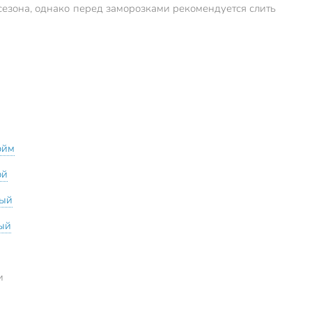
о сезона, однако перед заморозками рекомендуется слить
юйм
ой
ный
ый
и