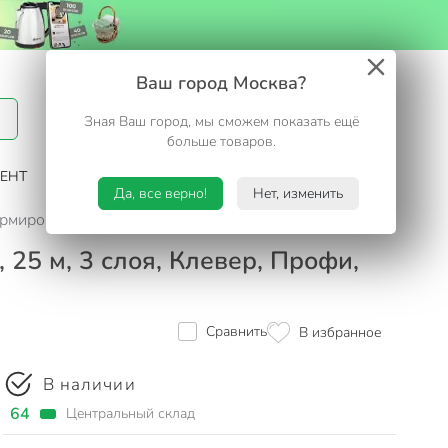
Вход / Регистрация
Ваш город Москва?
Зная Ваш город, мы сможем показать ещё
Избранное
Корзина
больше товаров.
ЕНТ
САД И ОГОРОД
ТУРИЗМ. ОТДЫХ НА ДАЧЕ
Да, все верно!
Нет, изменить
 армированный, 25 м, 3 слоя, Клевер, Профи, ПВХ, бело-голу
 25 м, 3 слоя, Клевер, Профи,
Сравнить
В избранное
В наличии
64
Центральный склад