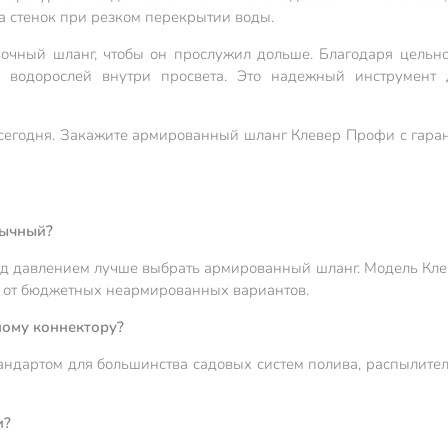
а стенок при резком перекрытии воды.
вочный шланг, чтобы он прослужил дольше. Благодаря цельн
ю водорослей внутри просвета. Это надежный инструмент 
сегодня. Закажите армированный шланг Клевер Профи с гаран
бычный?
од давлением лучше выбрать армированный шланг. Модель Кле
е от бюджетных неармированных вариантов.
ному коннектору?
тандартом для большинства садовых систем полива, распылит
и?