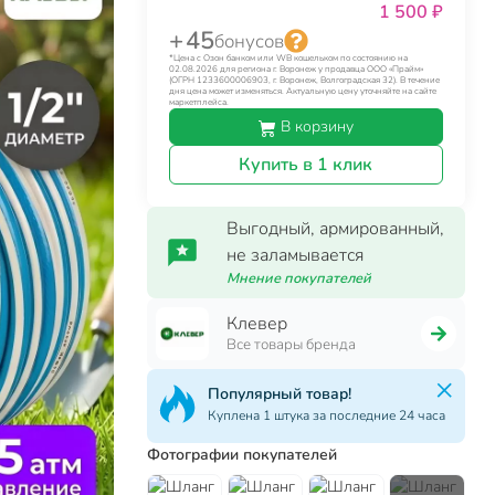
1 500 ₽
+ 45
бонусов
*Цена с Озон банком или WB кошельком по состоянию на
02.08.2026 для региона г. Воронеж у продавца ООО «Прайм»
(ОГРН 1233600006903, г. Воронеж, Волгоградская 32). В течение
дня цена может изменяться. Актуальную цену уточняйте на сайте
маркетплейса.
В корзину
Купить в 1 клик
Выгодный, армированный,
не заламывается
Мнение покупателей
Клевер
Все товары бренда
Популярный товар!
Куплена 1 штука за последние 24 часа
Фотографии покупателей