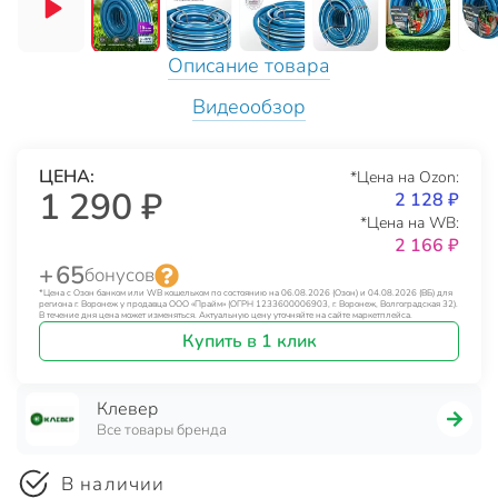
Описание товара
Видеообзор
ЦЕНА:
*Цена на Ozon:
1 290 ₽
2 128 ₽
*Цена на WB:
2 166 ₽
+ 65
бонусов
*Цена с Озон банком или WB кошельком по состоянию на 06.08.2026 (Озон) и 04.08.2026 (ВБ) для
региона г. Воронеж у продавца ООО «Прайм» (ОГРН 1233600006903, г. Воронеж, Волгоградская 32).
В течение дня цена может изменяться. Актуальную цену уточняйте на сайте маркетплейса.
Купить в 1 клик
Клевер
Все товары бренда
В наличии