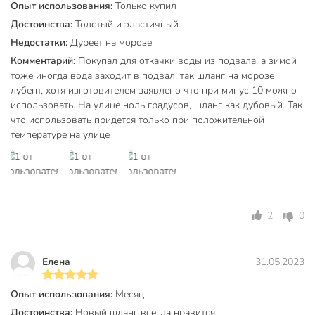
Опыт использования:
Только купил
насосным оборудованием.
Достоинства:
Толстый и эластичный
Какое максимальное давление выдерживает шланг
Недостатки:
Дуреет на морозе
Клевер Профи?
Комментарий:
Покупал для откачки воды из подвала, а зимой
тоже иногда вода заходит в подвал, так шланг на морозе
Данная модель рассчитана на эксплуатацию при давлении
лубент, хотя изготовителем заявлено что при минус 10 можно
до 15 атмосфер. Это высокий показатель для бытового
использовать. На улице ноль градусов, шланг как дубовый. Так
класса, позволяющий использовать шланг в системах с
что использовать придется только при положительной
подключением к магистральному водопроводу или
температуре на улице
мощным погружным насосам.
Техническая информация
Длина, м
25 м
2
0
Минимальная температура
-10 °C
эксплуатации, °C
Елена
31.05.2023
Максимальная температура
50 °C
эксплуатации, °C
Опыт использования:
Месяц
Максимальное давление, атм
15 атм
Достоинства:
Новый шланг всегда нравится