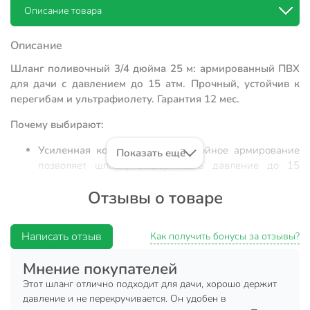
Описание товара
Описание
Шланг поливочный 3/4 дюйма 25 м: армированный ПВХ
для дачи с давлением до 15 атм. Прочный, устойчив к
перегибам и ультрафиолету. Гарантия 12 мес.
Почему выбирают:
Усиленная конструкция:
трехслойное армирование
Показать ещё
позволяет шлангу выдерживать давление до 15
атмосфер, что исключает риск разрыва при
Отзывы о товаре
подключении к мощным насосным станциям.
Оптимальная геометрия:
внутренний диаметр 20 мм
и толщина стенки 2.6 мм обеспечивают высокий
Написать отзыв
Как получить бонусы за отзывы?
расход воды, предотвращая падение напора на
длинных дистанциях.
Мнение покупателей
Долговечность в любых условиях:
материал ПВХ
Этот шланг отлично подходит для дачи, хорошо держит
устойчив к воздействию солнечных лучей и
давление и не перекручивается. Он удобен в