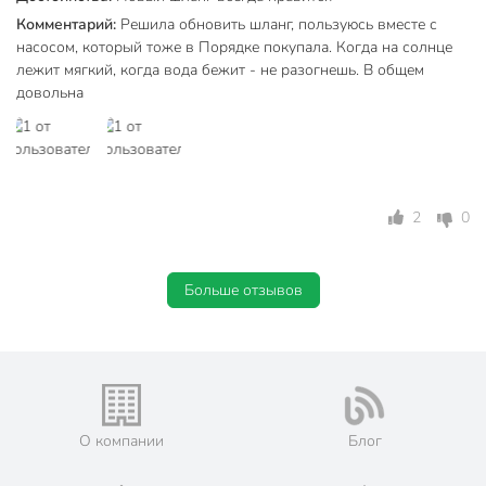
Внутренний диаметр, мм
20 мм
Комментарий:
Решила обновить шланг, пользуюсь вместе с
насосом, который тоже в Порядке покупала. Когда на солнце
Толщина стенки шланга, мм
2.6 мм
лежит мягкий, когда вода бежит - не разогнешь. В общем
довольна
Бренд
Клевер
Страна производства
Россия
Класс
бытовой
2
0
Армированный
армированные
Материал
ПВХ
Больше отзывов
Количество слоев
3
Диаметр, дюйм
3/4 дюйм
Цвет
голубой
Особенности
цельный
О компании
Блог
Вид шланга
садовый