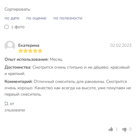
выбор для тех, кто ищет баланс между стоимостью и
функциональностью, предпочитая проверенные
Сортировать:
технические решения сложным дизайнерским изыскам.
по дате
по оценке
по полезности
c фото
Обновите интерьер ванной комнаты уже сегодня.
Закажите смеситель Frap F10703-B, чтобы получить
сочетание современного стиля, простоты управления и
Екатерина
02.02.2023
долговечности в одном устройстве.
Частые вопросы:
Опыт использования:
Месяц
Достоинства:
Смотрится очень стильно и не дёшево, красивый
Какой смеситель выбрать для маленькой раковины?
и крепкий.
Для компактных умывальников идеальны модели с
Комментарий:
Отличный смеситель для раковины. Смотрится
коротким изливом, такие как Frap F10703-B. Его вылет
очень хорошо. Качество как всегда на высоте, уже покупаем не
составляет 11.2 см, что предотвращает разбрызгивание
первый смеситель.
воды за пределы чаши.
Чем отличается однорычажный смеситель от
двухвентильного?
1
0
Однорычажный механизм позволяет регулировать