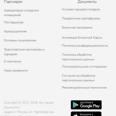
Партнерам
Документы
Габариты упаковки
19 x 14 x 6 см
Условия продажи товаров
Арендаторам складских
помещений
Подарочные сертификаты
Поставщикам
Бонусная программа
Арендодателям
Активация Бонусной Карты
Оптовым покупателям
Политика конфиденциальности
Транспортным компаниям и
курьерам
Политика обработки
персональных данных
О компании
Пользовательское соглашение
Наши реквизиты
Согласие на обработку
персональных данных
Рекомендательные технологии
Copyright © 2011-2026. Все права
защищены.
Адрес: г. Москва, ул. Чертановская