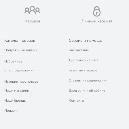
Поверхность
глянцевый
Размер излива
короткий
Карьера
Личный кабинет
для раковины
Назначение
для умывальника
Каталог товаров
Сервис и помощь
Особенности
аэратор
Популярные товары
Как заказать
рычажный
Доставка и оплата
Избранное
Тип управления
однорычажный
поворотный
Спецпредложения
Гарантия и возврат
Отзывы и предложения
Способ монтажа
горизонтальный
История просмотров
Наши магазины
Вход в личный кабинет
Стандарт подводки шланга
1/2"
Наши бренды
Контакты
Вид крепления смесителя
шпилька
Подарки
Артикул производителя
F10703-B
Вес в упаковке
1.05 кг