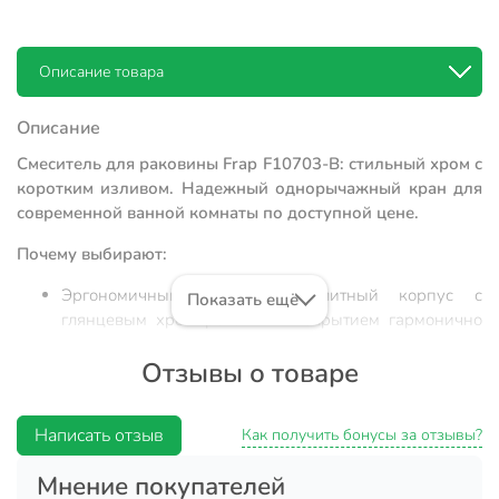
Описание товара
Описание
Смеситель для раковины Frap F10703-B: стильный хром с
коротким изливом. Надежный однорычажный кран для
современной ванной комнаты по доступной цене.
Почему выбирают:
Эргономичный дизайн: монолитный корпус с
Показать ещё
глянцевым хромированным покрытием гармонично
вписывается в современные интерьеры и легко
Отзывы о товаре
очищается от налета.
Долговечность керамики: внутри установлен
керамический картридж, который обеспечивает
Написать отзыв
Как получить бонусы за отзывы?
плавный ход рычага и точную настройку
температуры воды на протяжении всего срока
Мнение покупателей