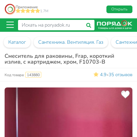
Приложение
Открыть
1.7M
Каталог
Сантехника. Вентиляция. Газ
Сантехни
Смеситель для раковины, Frap, короткий
излив, с картриджем, хром, F10703-B
4.9
35 отзывов
•
Код товара:
143880