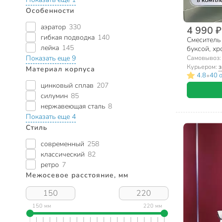
Особенности
аэратор
330
4 990 ₽
гибкая подводка
140
Смеситель 
лейка
145
буксой, хр
Самовывоз
Показать еще 9
Курьером:
з
Материал корпуса
•
4.8
40 
цинковый сплав
207
силумин
85
нержавеющая сталь
8
Показать еще 4
Стиль
современный
258
классический
82
ретро
7
Межосевое расстояние, мм
150 мм
220 мм