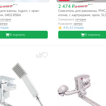
2 474 ₽
2 338 ₽
3 090 ₽
для ванны, Juguni, с кран-
Смеситель для раковины, РМС
ом, 0402.656A
излив, с картриджем, хром, S
15
:
сегодня
Самовывоз:
сегодня
автра
Курьером:
завтра
•
отзыва
4.9
22 отзыва
В корзину
В корзину