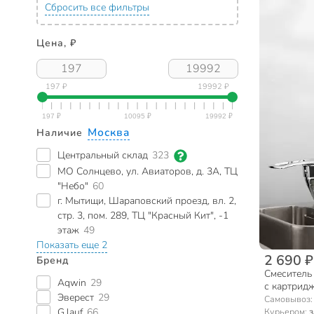
Сбросить все фильтры
Цена, ₽
197 ₽
19992 ₽
Москва
Наличие
Центральный склад
323
МО Солнцево, ул. Авиаторов, д. 3А, ТЦ
"Небо"
60
г. Мытищи, Шараповский проезд, вл. 2,
стр. 3, пом. 289, ТЦ "Красный Кит", -1
этаж
49
Показать еще 2
2 690 ₽
Бренд
Смеситель 
Aqwin
29
с картридж
Эверест
29
Самовывоз
Курьером:
з
G.lauf
66