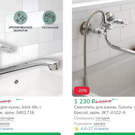
-20%
1 230 ₽
147 ₽
1 537 ₽
ля кухни, Istok life, с
Смеситель для ванны, Solone, 
, хром, 0402.716
буксой, хром, JIK7-A102-A
:
сегодня
Самовывоз:
сегодня
автра
Курьером:
завтра
•
отзывов
4.4
27 отзывов