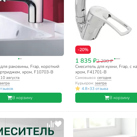
-20%
1 835 ₽
2 290 ₽
для раковины, Frap, короткий
Смеситель для кухни, Frap, с 
артриджем, хром, F10703-B
хром, F41701-B
:
10 августа
Самовывоз:
сегодня
автра
Курьером:
завтра
•
отзывов
4.8
33 отзыва
В корзину
В корзину