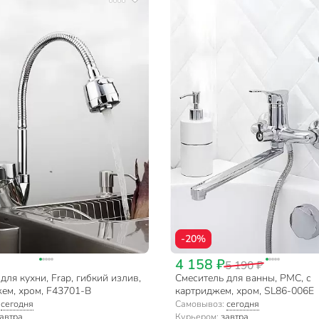
-20%
4 158 ₽
5 190 ₽
для кухни, Frap, гибкий излив,
Смеситель для ванны, РМС, с
ем, хром, F43701-B
картриджем, хром, SL86-006E
:
сегодня
Самовывоз:
сегодня
автра
Курьером:
завтра