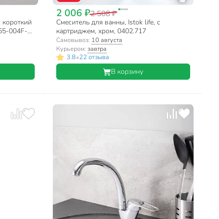
2 006 ₽
2 508 ₽
, короткий
Смеситель для ванны, Istok life, с
L55-004F-
картриджем, хром, 0402.717
Самовывоз:
10 августа
Курьером:
завтра
•
3.8
22 отзыва
В корзину