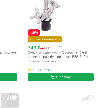
-19%
Только самовывоз
749 ₽
929 ₽
картриджем,
Смеситель для кухни, Эверест, гибкий
излив, с кран-буксой, хром, B58-340M
Самовывоз:
сегодня
•
4.8
31 отзыв
В корзину