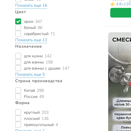
•
4.8
135
Показать еще 16
Цвет
хром
347
белый
86
серебристый
71
Показать еще 11
Назначение
для кухни
142
для ванны
158
для ванны с душем
147
Показать еще 5
Страна производства
Китай
298
Россия
49
Форма
круглый
203
плоский
136
прямоугольный
4
Показать еще 1