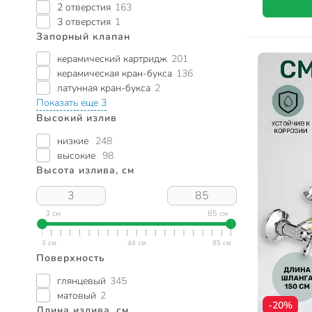
2 отверстия
163
3 отверстия
1
Запорный клапан
керамический картридж
201
керамическая кран-букса
136
латунная кран-букса
2
Показать еще 3
Высокий излив
низкие
248
высокие
98
Высота излива, см
3 см
85 см
Поверхность
глянцевый
345
матовый
2
-20%
Длина излива, см