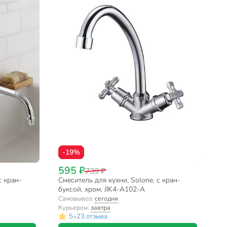
-19%
595 ₽
739 ₽
с кран-
Смеситель для кухни, Solone, с кран-
буксой, хром, JIK4-A102-A
Самовывоз:
сегодня
Курьером:
завтра
•
5
23 отзыва