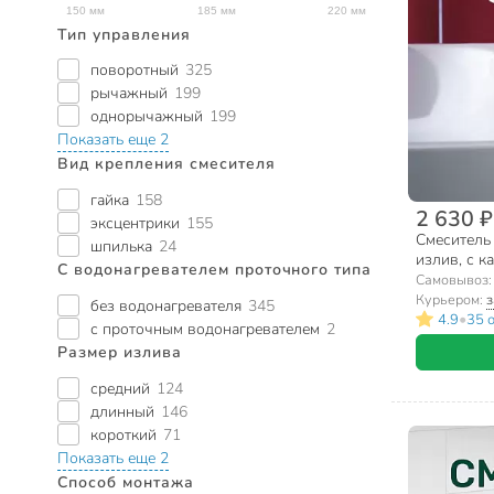
Тип управления
поворотный
325
рычажный
199
однорычажный
199
Показать еще 2
Вид крепления смесителя
гайка
158
2 630 ₽
эксцентрики
155
Смеситель 
шпилька
24
излив, с к
С водонагревателем проточного типа
Самовывоз
Курьером:
з
без водонагревателя
345
•
4.9
35 
с проточным водонагревателем
2
Размер излива
средний
124
длинный
146
короткий
71
Показать еще 2
Способ монтажа