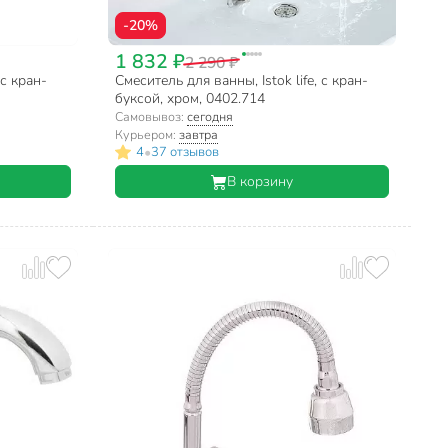
-20%
1 832 ₽
2 290 ₽
 с кран-
Смеситель для ванны, Istok life, с кран-
буксой, хром, 0402.714
Самовывоз:
сегодня
Курьером:
завтра
•
4
37 отзывов
В корзину