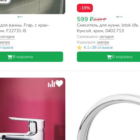
-19%
599 ₽
739 ₽
для ванны, Frap, с кран-
Смеситель для кухни, Istok life,
ом, F22731-B
буксой, хром, 0402.713
:
сегодня
Самовывоз:
сегодня
автра
Курьером:
завтра
•
отзывов
4.1
38 отзывов
В корзину
В корзину