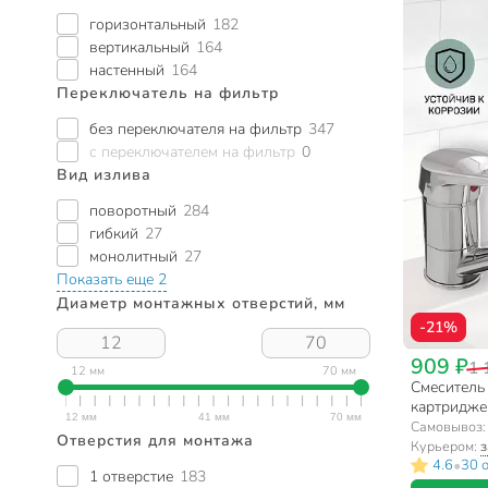
горизонтальный
182
вертикальный
164
настенный
164
Переключатель на фильтр
без переключателя на фильтр
347
с переключателем на фильтр
0
Вид излива
поворотный
284
гибкий
27
монолитный
27
Показать еще 2
Диаметр монтажных отверстий, мм
-21%
909 ₽
1 
12 мм
70 мм
Смеситель д
картриджем
Самовывоз
Отверстия для монтажа
Курьером:
з
•
4.6
30 
1 отверстие
183